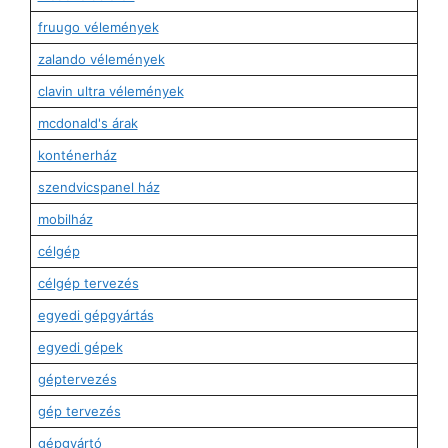
fruugo vélemények
zalando vélemények
clavin ultra vélemények
mcdonald's árak
konténerház
szendvicspanel ház
mobilház
célgép
célgép tervezés
egyedi gépgyártás
egyedi gépek
géptervezés
gép tervezés
gépgyártó