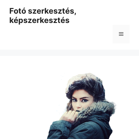
Kilépés
Fotó szerkesztés,
a
képszerkesztés
tartalomba
Menü