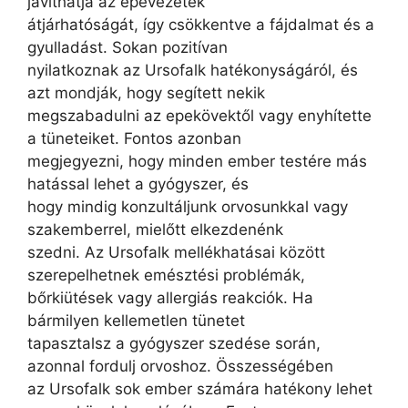
javíthatja az epevezeték
átjárhatóságát, így csökkentve a fájdalmat és a
gyulladást. Sokan pozitívan
nyilatkoznak az Ursofalk hatékonyságáról, és
azt mondják, hogy segített nekik
megszabadulni az epekövektől vagy enyhítette
a tüneteiket. Fontos azonban
megjegyezni, hogy minden ember testére más
hatással lehet a gyógyszer, és
hogy mindig konzultáljunk orvosunkkal vagy
szakemberrel, mielőtt elkezdenénk
szedni. Az Ursofalk mellékhatásai között
szerepelhetnek emésztési problémák,
bőrkiütések vagy allergiás reakciók. Ha
bármilyen kellemetlen tünetet
tapasztalsz a gyógyszer szedése során,
azonnal fordulj orvoshoz. Összességében
az Ursofalk sok ember számára hatékony lehet