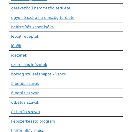
derékszögű háromszög területe
egyenlő szárú háromszög területe
béltisztítás keserűsóval
léböjt receptek
léböjt
idézetek
szerelmes idézetek
boldog születésnapot kívánok
5 betűs szavak
6 betűs szavak
ötbetűs szavak
öt betűs szavak
képszerkesztő program
háttér eltávolítása