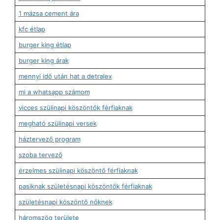
1 mázsa cement ára
kfc étlap
burger king étlap
burger king árak
mennyi idő után hat a detralex
mi a whatsapp számom
vicces szülinapi köszöntők férfiaknak
megható szülinapi versek
háztervező program
szoba tervező
érzelmes szülinapi köszöntő férfiaknak
pasiknak születésnapi köszöntők férfiaknak
születésnapi köszöntő nőknek
háromszög területe