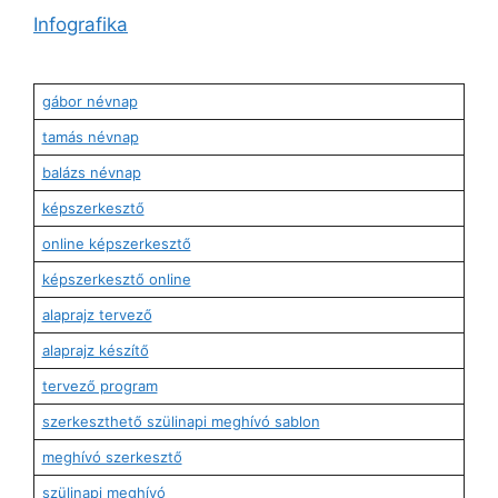
Infografika
gábor névnap
tamás névnap
balázs névnap
képszerkesztő
online képszerkesztő
képszerkesztő online
alaprajz tervező
alaprajz készítő
tervező program
szerkeszthető szülinapi meghívó sablon
meghívó szerkesztő
szülinapi meghívó