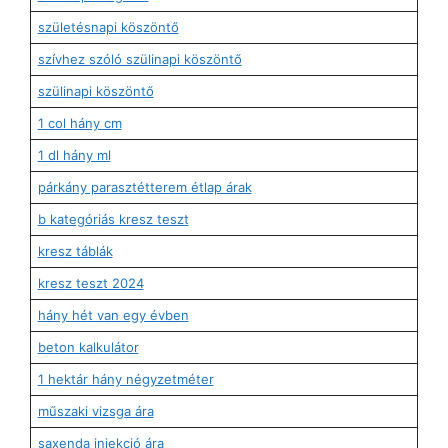
születésnapi köszöntő
szívhez szóló szülinapi köszöntő
szülinapi köszöntő
1 col hány cm
1 dl hány ml
párkány parasztétterem étlap árak
b kategóriás kresz teszt
kresz táblák
kresz teszt 2024
hány hét van egy évben
beton kalkulátor
1 hektár hány négyzetméter
műszaki vizsga ára
saxenda injekció ára