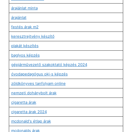
árajánlat minta
árajánlat
festés árak m2
keresztrejtvény készítő
plakát készítés
baglyos képzés
gépjárművezető szakoktató képzés 2024
óvodapedagógus okj-s képzés
zöldkönyves tanfolyam online
nemzeti dohánybolt árak
cigaretta árak
cigaretta árak 2024
mcdonald's étlap árak
mcdonalds árak