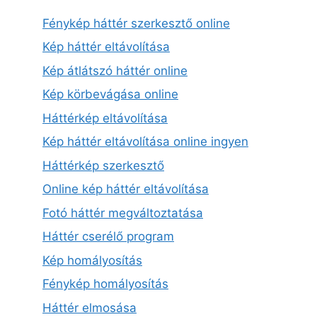
Fénykép háttér szerkesztő online
Kép háttér eltávolítása
Kép átlátszó háttér online
Kép körbevágása online
Háttérkép eltávolítása
Kép háttér eltávolítása online ingyen
Háttérkép szerkesztő
Online kép háttér eltávolítása
Fotó háttér megváltoztatása
Háttér cserélő program
Kép homályosítás
Fénykép homályosítás
Háttér elmosása