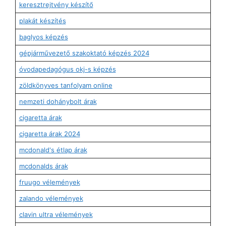
keresztrejtvény készítő
plakát készítés
baglyos képzés
gépjárművezető szakoktató képzés 2024
óvodapedagógus okj-s képzés
zöldkönyves tanfolyam online
nemzeti dohánybolt árak
cigaretta árak
cigaretta árak 2024
mcdonald's étlap árak
mcdonalds árak
fruugo vélemények
zalando vélemények
clavin ultra vélemények