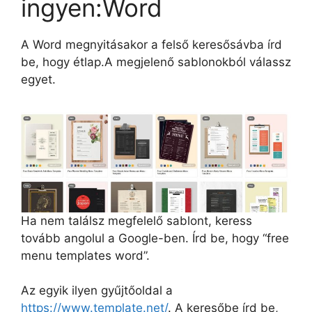
ingyen:Word
A Word megnyitásakor a felső keresősávba írd
be, hogy étlap.A megjelenő sablonokból válassz
egyet.
Ha nem találsz megfelelő sablont, keress
tovább angolul a Google-ben. Írd be, hogy “free
menu templates word”.
Az egyik ilyen gyűjtőoldal a
https://www.template.net/
. A keresőbe írd be,