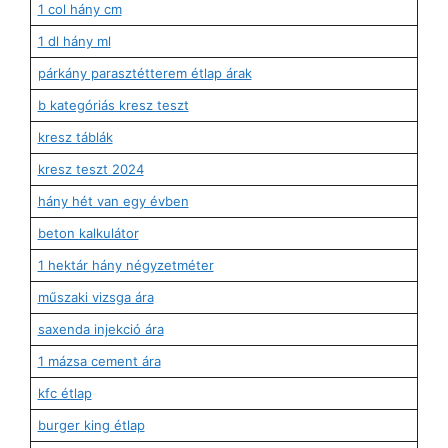
1 col hány cm
1 dl hány ml
párkány parasztétterem étlap árak
b kategóriás kresz teszt
kresz táblák
kresz teszt 2024
hány hét van egy évben
beton kalkulátor
1 hektár hány négyzetméter
műszaki vizsga ára
saxenda injekció ára
1 mázsa cement ára
kfc étlap
burger king étlap