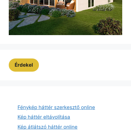
Érdekel
Fénykép háttér szerkesztő online
Kép háttér eltávolítása
Kép átlátszó háttér online