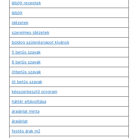
léböjt receptek
léböjt
idézetek
szerelmes idézetek
boldog születésnapot kívánok
5 betűs szavak
6 betűs szavak
ötbetűs szavak
öt betűs szavak
képszerkesztő program
háttér eltávolítása
árajánlat minta
árajánlat
festés árak m2