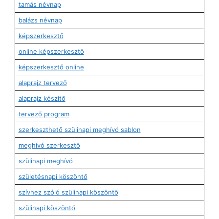
tamás névnap
balázs névnap
képszerkesztő
online képszerkesztő
képszerkesztő online
alaprajz tervező
alaprajz készítő
tervező program
szerkeszthető szülinapi meghívó sablon
meghívó szerkesztő
szülinapi meghívó
születésnapi köszöntő
szívhez szóló szülinapi köszöntő
szülinapi köszöntő