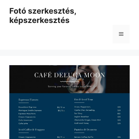
Kilépés
Fotó szerkesztés,
a
képszerkesztés
tartalomba
Menü