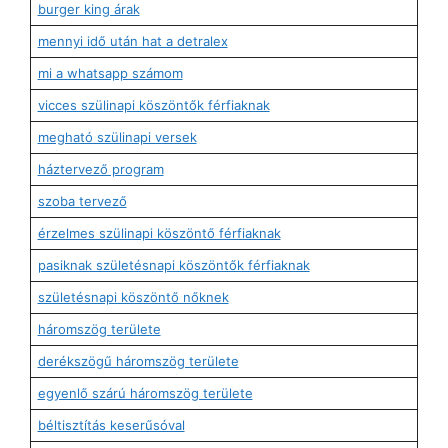
burger king árak
mennyi idő után hat a detralex
mi a whatsapp számom
vicces szülinapi köszöntők férfiaknak
megható szülinapi versek
háztervező program
szoba tervező
érzelmes szülinapi köszöntő férfiaknak
pasiknak születésnapi köszöntők férfiaknak
születésnapi köszöntő nőknek
háromszög területe
derékszögű háromszög területe
egyenlő szárú háromszög területe
béltisztítás keserűsóval