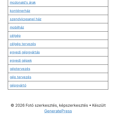
mcdonald's árak
konténerház
szendvicspanel ház
mobilház
célgép
célgép tervezés
egyedi gépgyártás
egyedi gépek
géptervezés
gép tervezés
gépgyártó
© 2026 Fotó szerkesztés, képszerkesztés
• Készült
GeneratePress