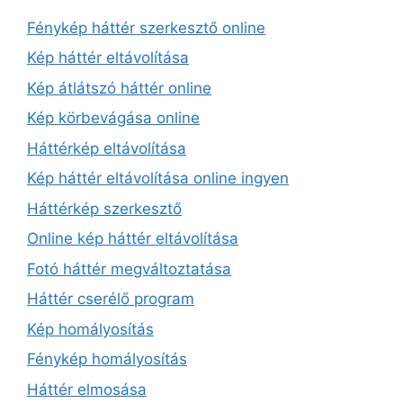
Fénykép háttér szerkesztő online
Kép háttér eltávolítása
Kép átlátszó háttér online
Kép körbevágása online
Háttérkép eltávolítása
Kép háttér eltávolítása online ingyen
Háttérkép szerkesztő
Online kép háttér eltávolítása
Fotó háttér megváltoztatása
Háttér cserélő program
Kép homályosítás
Fénykép homályosítás
Háttér elmosása