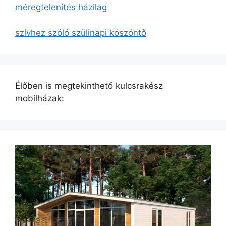
méregtelenítés házilag
szívhez szóló szülinapi köszöntő
Élőben is megtekinthető kulcsrakész
mobilházak: