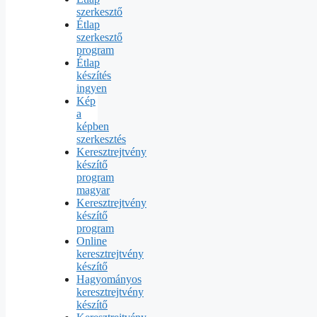
szerkesztő
Étlap
szerkesztő
program
Étlap
készítés
ingyen
Kép
a
képben
szerkesztés
Keresztrejtvény
készítő
program
magyar
Keresztrejtvény
készítő
program
Online
keresztrejtvény
készítő
Hagyományos
keresztrejtvény
készítő