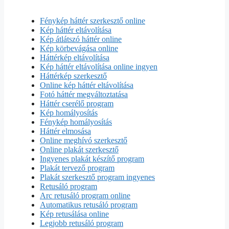
Fénykép háttér szerkesztő online
Kép háttér eltávolítása
Kép átlátszó háttér online
Kép körbevágása online
Háttérkép eltávolítása
Kép háttér eltávolítása online ingyen
Háttérkép szerkesztő
Online kép háttér eltávolítása
Fotó háttér megváltoztatása
Háttér cserélő program
Kép homályosítás
Fénykép homályosítás
Háttér elmosása
Online meghívó szerkesztő
Online plakát szerkesztő
Ingyenes plakát készítő program
Plakát tervező program
Plakát szerkesztő program ingyenes
Retusáló program
Arc retusáló program online
Automatikus retusáló program
Kép retusálása online
Legjobb retusáló program