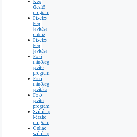
Kép
élesítő
program
Pixeles
kép
javítása
online
Pixeles
kép
javítása
Fotó
minőség
javító
program
Fotó
minőség
javítása
Fotó
javító
program
Szórólap
készítő
program
Online
szórólap