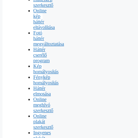
szerkesztő
Online
kép
háttér
eltávolítása
Fotó
háttér
megváltoztatása
Háttér
cserélő
program
Kép
homályosítás
Fénykép
homályosítás
Háttér
elmosása
Online
meghívó
szerkesztő
Online
plakát
szerkesztő
Ingyenes