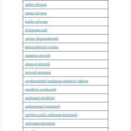
gábor névnap
tamás névnap
balázs névnap
képszerkesztő
online képszerkesztő
képszerkesztő online
alaprajz tervező
alaprajz készítő
tervező program
szerkeszthető szülinapi meghívó sablon
meghívó szerkesztő
szülinapi meghívó
születésnapi köszöntő
szívhez szóló szülinapi köszöntő
szülinapi köszöntő