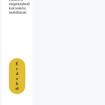
megtekinthető
kulcsrakész
mobilházak:
É
r
d
e
k
el