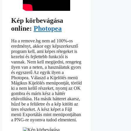
Kép körbevágása
online:
Photopea
Ha a remove.bg nem ad 100%-os
eredményt, akkor egy képszerkesztő
program kell, ami képes rétegeket is
kezelni és fejlettebb funkciói is
vannak. Nem kell megijedni, rengeteg
ilyen van a neten, a használatuk gyors
és egyszerű Az egyik ilyen a
Photopea. Válaszd a Kijelölés menü
Mágikus Kijelölés menüpontját, töröld
ki a nem kellő részeket, nyomj az OK
gombra és máris kész a háttér
eltávolítása. Ha másik hátteret akarsz,
húzd be a felületre és a kép kitölti az
üres részeket. A kész képet a Fájl
menü Exportálás mint menüpontjában
a PNG-re nyomva tudod elmenteni.