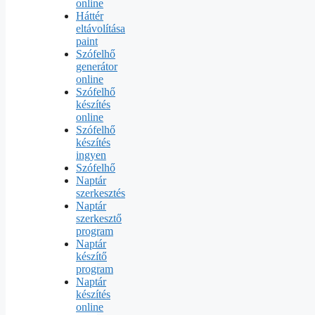
online
Háttér
eltávolítása
paint
Szófelhő
generátor
online
Szófelhő
készítés
online
Szófelhő
készítés
ingyen
Szófelhő
Naptár
szerkesztés
Naptár
szerkesztő
program
Naptár
készítő
program
Naptár
készítés
online