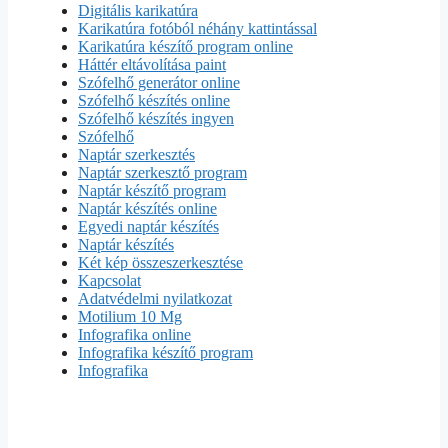
Digitális karikatúra
Karikatúra fotóból néhány kattintással
Karikatúra készítő program online
Háttér eltávolítása paint
Szófelhő generátor online
Szófelhő készítés online
Szófelhő készítés ingyen
Szófelhő
Naptár szerkesztés
Naptár szerkesztő program
Naptár készítő program
Naptár készítés online
Egyedi naptár készítés
Naptár készítés
Két kép összeszerkesztése
Kapcsolat
Adatvédelmi nyilatkozat
Motilium 10 Mg
Infografika online
Infografika készítő program
Infografika