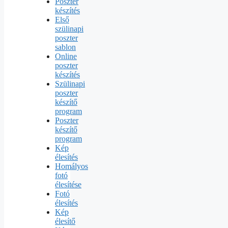
Poszter
készítés
Első
szülinapi
poszter
sablon
Online
poszter
készítés
Szülinapi
poszter
készítő
program
Poszter
készítő
program
Kép
élesítés
Homályos
fotó
élesítése
Fotó
élesítés
Kép
élesítő