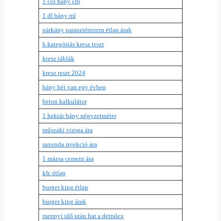
1 col hány cm
1 dl hány ml
párkány parasztétterem étlap árak
b kategóriás kresz teszt
kresz táblák
kresz teszt 2024
hány hét van egy évben
beton kalkulátor
1 hektár hány négyzetméter
műszaki vizsga ára
saxenda injekció ára
1 mázsa cement ára
kfc étlap
burger king étlap
burger king árak
mennyi idő után hat a detralex