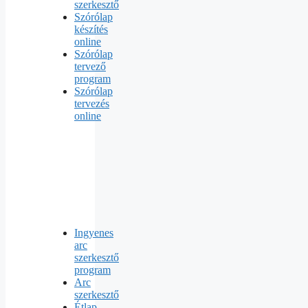
szerkesztő
Szórólap
készítés
online
Szórólap
tervező
program
Szórólap
tervezés
online
Ingyenes
arc
szerkesztő
program
Arc
szerkesztő
Étlap