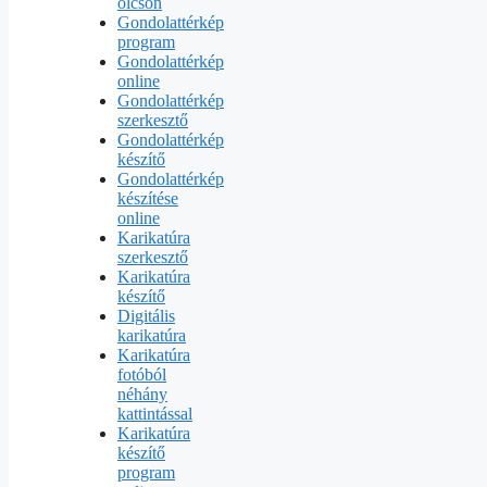
olcsón
Gondolattérkép
program
Gondolattérkép
online
Gondolattérkép
szerkesztő
Gondolattérkép
készítő
Gondolattérkép
készítése
online
Karikatúra
szerkesztő
Karikatúra
készítő
Digitális
karikatúra
Karikatúra
fotóból
néhány
kattintással
Karikatúra
készítő
program