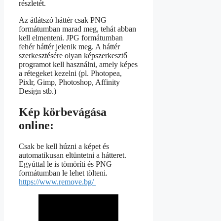
részletét.
Az átlátszó háttér csak PNG
formátumban marad meg, tehát abban
kell elmenteni. JPG formátumban
fehér háttér jelenik meg. A háttér
szerkesztésére olyan képszerkesztő
programot kell használni, amely képes
a rétegeket kezelni (pl. Photopea,
Pixlr, Gimp, Photoshop, Affinity
Design stb.)
Kép körbevágása
online:
Csak be kell húzni a képet és
automatikusan eltüntetni a hátteret.
Egyúttal le is tömöríti és PNG
formátumban le lehet tölteni.
https://www.remove.bg/