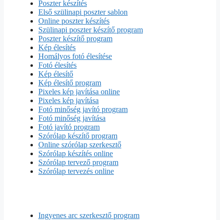
Poszter készítés
Első szülinapi poszter sablon
Online poszter készítés
Szülinapi poszter készítő program
Poszter készítő program
Kép élesítés
Homályos fotó élesítése
Fotó élesítés
Kép élesítő
Kép élesítő program
Pixeles kép javítása online
Pixeles kép javítása
Fotó minőség javító program
Fotó minőség javítása
Fotó javító program
Szórólap készítő program
Online szórólap szerkesztő
Szórólap készítés online
Szórólap tervező program
Szórólap tervezés online
Ingyenes arc szerkesztő program