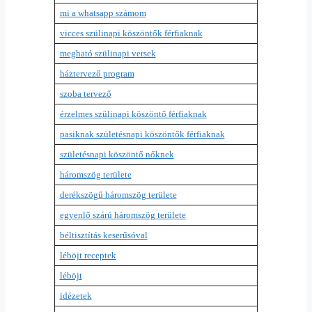
mi a whatsapp számom
vicces szülinapi köszöntők férfiaknak
megható szülinapi versek
háztervező program
szoba tervező
érzelmes szülinapi köszöntő férfiaknak
pasiknak születésnapi köszöntők férfiaknak
születésnapi köszöntő nőknek
háromszög területe
derékszögű háromszög területe
egyenlő szárú háromszög területe
béltisztítás keserűsóval
léböjt receptek
léböjt
idézetek