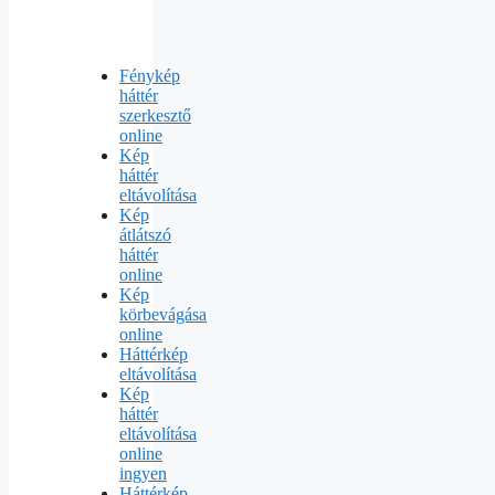
Fénykép
háttér
szerkesztő
online
Kép
háttér
eltávolítása
Kép
átlátszó
háttér
online
Kép
körbevágása
online
Háttérkép
eltávolítása
Kép
háttér
eltávolítása
online
ingyen
Háttérkép