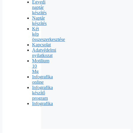
Egyedi
naptár
készítés
Naptár
készítés
Két
kép
összeszerkesztése
Kapcsolat
Adatvédelmi
nyilatkozat
Motilium
10
Mg
Infografika
online
Infografika
készítő
program
Infografika