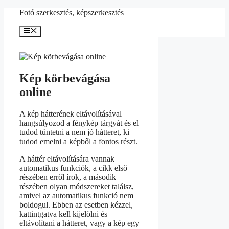
Kilépés
Fotó szerkesztés, képszerkesztés
a
tartalomba
Menü
Kép körbevágása
online
A kép hátterének eltávolításával
hangsúlyozod a fénykép tárgyát és el
tudod tüntetni a nem jó hátteret, ki
tudod emelni a képből a fontos részt.
A háttér eltávolítására vannak
automatikus funkciók, a cikk első
részében erről írok, a második
részében olyan módszereket találsz,
amivel az automatikus funkció nem
boldogul. Ebben az esetben kézzel,
kattintgatva kell kijelölni és
eltávolítani a hátteret, vagy a kép egy