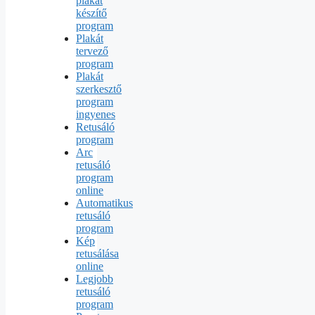
plakát
készítő
program
Plakát
tervező
program
Plakát
szerkesztő
program
ingyenes
Retusáló
program
Arc
retusáló
program
online
Automatikus
retusáló
program
Kép
retusálása
online
Legjobb
retusáló
program