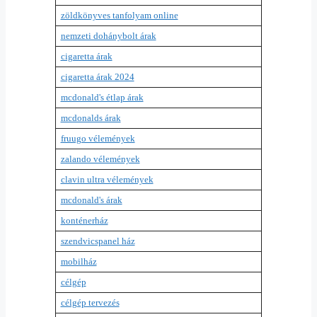
zöldkönyves tanfolyam online
nemzeti dohánybolt árak
cigaretta árak
cigaretta árak 2024
mcdonald's étlap árak
mcdonalds árak
fruugo vélemények
zalando vélemények
clavin ultra vélemények
mcdonald's árak
konténerház
szendvicspanel ház
mobilház
célgép
célgép tervezés