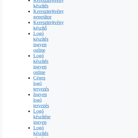
Keresztrejtvény
készítés
Keresztrejtvény
generátor
Keresztrejtvény
készítő
Logó
készítés
ingyen
online
Logó
készítés
ingyen
online
Céges
logó
tervezés
Ingyen
logó
tervezés
Logó
készítése
ingyen
Logó
készítés