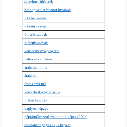
szerelmes idézetek
boldog születésnapot kívánok
5 betűs szavak
6 betűs szavak
ötbetűs szavak
öt betűs szavak
képszerkesztő program
háttér eltávolítása
árajánlat minta
árajánlat
festés árak m2
keresztrejtvény készítő
plakát készítés
baglyos képzés
gépjárművezető szakoktató képzés 2024
óvodapedagógus okj-s képzés