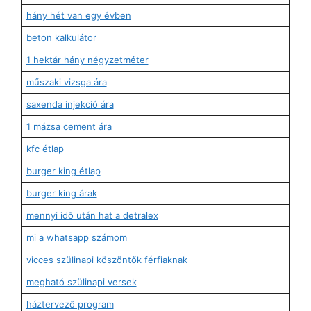
hány hét van egy évben
beton kalkulátor
1 hektár hány négyzetméter
műszaki vizsga ára
saxenda injekció ára
1 mázsa cement ára
kfc étlap
burger king étlap
burger king árak
mennyi idő után hat a detralex
mi a whatsapp számom
vicces szülinapi köszöntők férfiaknak
megható szülinapi versek
háztervező program