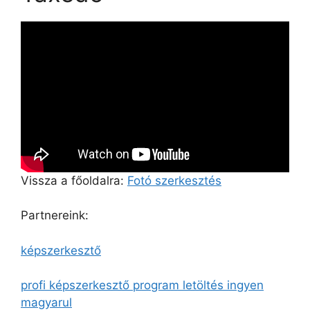
Vissza a főoldalra:
Fotó szerkesztés
Partnereink:
képszerkesztő
profi képszerkesztő program letöltés ingyen
magyarul