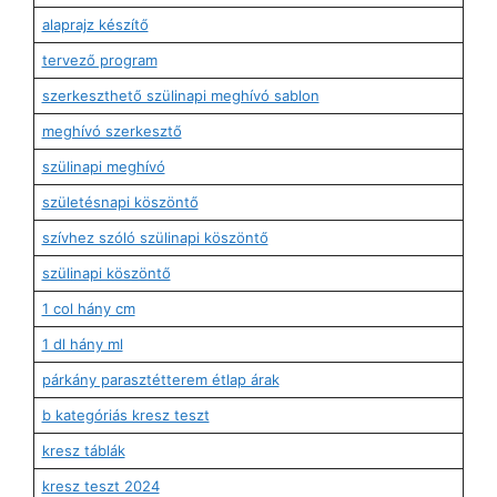
alaprajz készítő
tervező program
szerkeszthető szülinapi meghívó sablon
meghívó szerkesztő
szülinapi meghívó
születésnapi köszöntő
szívhez szóló szülinapi köszöntő
szülinapi köszöntő
1 col hány cm
1 dl hány ml
párkány parasztétterem étlap árak
b kategóriás kresz teszt
kresz táblák
kresz teszt 2024