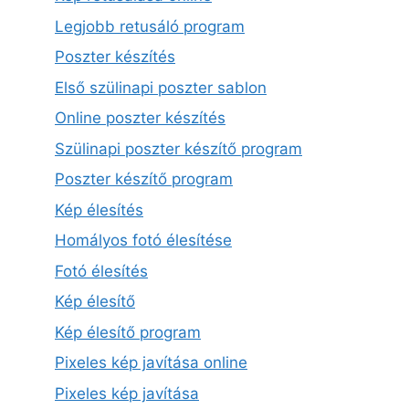
Legjobb retusáló program
Poszter készítés
Első szülinapi poszter sablon
Online poszter készítés
Szülinapi poszter készítő program
Poszter készítő program
Kép élesítés
Homályos fotó élesítése
Fotó élesítés
Kép élesítő
Kép élesítő program
Pixeles kép javítása online
Pixeles kép javítása