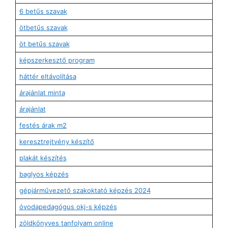
6 betűs szavak
ötbetűs szavak
öt betűs szavak
képszerkesztő program
háttér eltávolítása
árajánlat minta
árajánlat
festés árak m2
keresztrejtvény készítő
plakát készítés
baglyos képzés
gépjárművezető szakoktató képzés 2024
óvodapedagógus okj-s képzés
zöldkönyves tanfolyam online