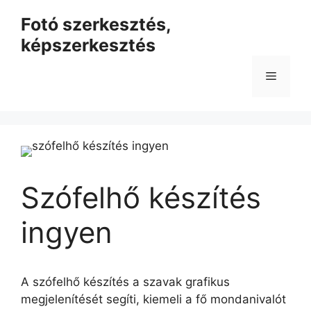
Kilépés
Fotó szerkesztés,
a
képszerkesztés
tartalomba
Menü
Szófelhő készítés
ingyen
A szófelhő készítés a szavak grafikus
megjelenítését segíti, kiemeli a fő mondanivalót