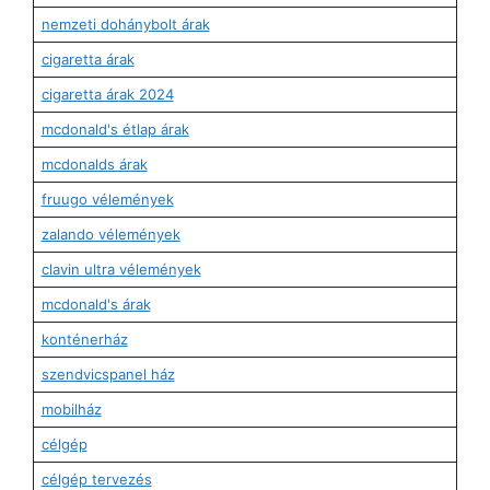
nemzeti dohánybolt árak
cigaretta árak
cigaretta árak 2024
mcdonald's étlap árak
mcdonalds árak
fruugo vélemények
zalando vélemények
clavin ultra vélemények
mcdonald's árak
konténerház
szendvicspanel ház
mobilház
célgép
célgép tervezés