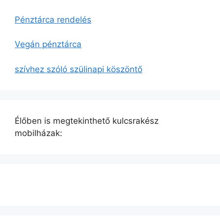
Pénztárca rendelés
Vegán pénztárca
szívhez szóló szülinapi köszöntő
Élőben is megtekinthető kulcsrakész
mobilházak: