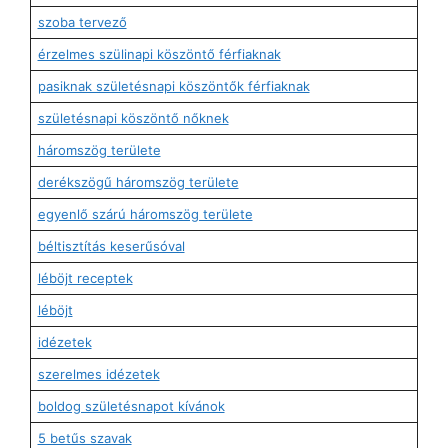
szoba tervező
érzelmes szülinapi köszöntő férfiaknak
pasiknak születésnapi köszöntők férfiaknak
születésnapi köszöntő nőknek
háromszög területe
derékszögű háromszög területe
egyenlő szárú háromszög területe
béltisztítás keserűsóval
léböjt receptek
léböjt
idézetek
szerelmes idézetek
boldog születésnapot kívánok
5 betűs szavak