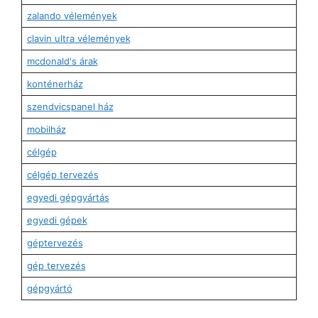
zalando vélemények
clavin ultra vélemények
mcdonald's árak
konténerház
szendvicspanel ház
mobilház
célgép
célgép tervezés
egyedi gépgyártás
egyedi gépek
géptervezés
gép tervezés
gépgyártó