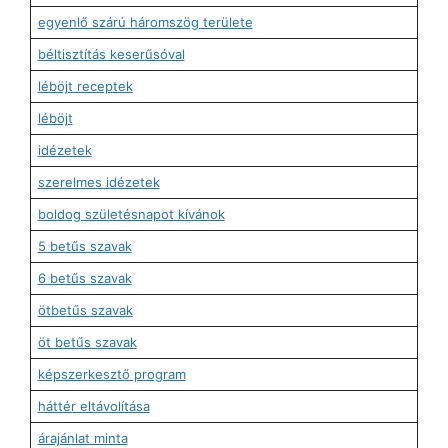
egyenlő szárú háromszög területe
béltisztítás keserűsóval
léböjt receptek
léböjt
idézetek
szerelmes idézetek
boldog születésnapot kívánok
5 betűs szavak
6 betűs szavak
ötbetűs szavak
öt betűs szavak
képszerkesztő program
háttér eltávolítása
árajánlat minta