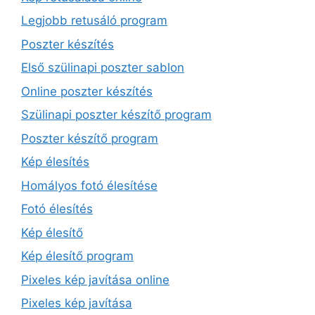
Legjobb retusáló program
Poszter készítés
Első szülinapi poszter sablon
Online poszter készítés
Szülinapi poszter készítő program
Poszter készítő program
Kép élesítés
Homályos fotó élesítése
Fotó élesítés
Kép élesítő
Kép élesítő program
Pixeles kép javítása online
Pixeles kép javítása