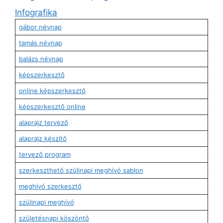
Infografika
gábor névnap
tamás névnap
balázs névnap
képszerkesztő
online képszerkesztő
képszerkesztő online
alaprajz tervező
alaprajz készítő
tervező program
szerkeszthető szülinapi meghívó sablon
meghívó szerkesztő
szülinapi meghívó
születésnapi köszöntő