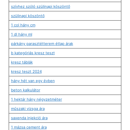
szívhez szóló szülinapi köszöntő
szülinapi köszöntő
1 col hány cm
1 dl hány ml
párkány parasztétterem étlap árak
b kategóriás kresz teszt
kresz táblák
kresz teszt 2024
hány hét van egy évben
beton kalkulátor
1 hektár hány négyzetméter
műszaki vizsga ára
saxenda injekció ára
1 mázsa cement ára