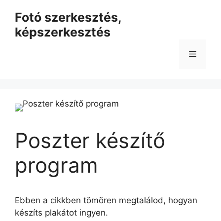
Kilépés
Fotó szerkesztés,
a
képszerkesztés
tartalomba
Menü
Poszter készítő
program
Ebben a cikkben tömören megtalálod, hogyan
készíts plakátot ingyen.