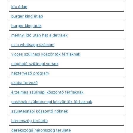
kfc étlap
burger king étlap
burger king árak
mennyi idő után hat a detralex
mi a whatsapp számom
vicces szülinapi köszöntők férfiaknak
megható szülinapi versek
háztervező program
szoba tervező
érzelmes szülinapi köszöntő férfiaknak
pasiknak születésnapi köszöntők férfiaknak
születésnapi köszöntő nőknek
háromszög területe
derékszögű háromszög területe