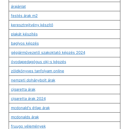
árajánlat
festés árak m2
keresztrejtvény készítő
plakát készítés
baglyos képzés
gépjárművezető szakoktató képzés 2024
óvodapedagógus okj-s képzés
zöldkönyves tanfolyam online
nemzeti dohánybolt árak
cigaretta árak
cigaretta árak 2024
mcdonald's étlap árak
mcdonalds árak
fruugo vélemények