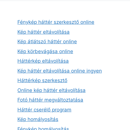
Fénykép háttér szerkesztő online
Kép háttér eltávolítása
Kép átlátszó háttér online
Kép körbevágása online
Háttérkép eltávolítása
Kép háttér eltávolítása online ingyen
Háttérkép szerkesztő
Online kép háttér eltávolítása
Fotó háttér megváltoztatása
Háttér cserélő program
Kép homályosítás
Fénykép homályosítás