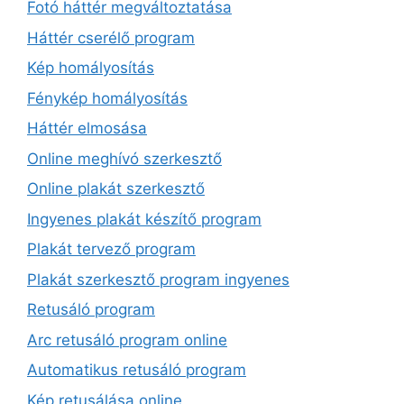
Fotó háttér megváltoztatása
Háttér cserélő program
Kép homályosítás
Fénykép homályosítás
Háttér elmosása
Online meghívó szerkesztő
Online plakát szerkesztő
Ingyenes plakát készítő program
Plakát tervező program
Plakát szerkesztő program ingyenes
Retusáló program
Arc retusáló program online
Automatikus retusáló program
Kép retusálása online