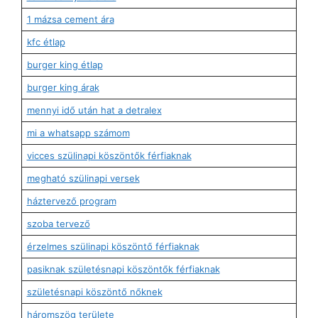
1 mázsa cement ára
kfc étlap
burger king étlap
burger king árak
mennyi idő után hat a detralex
mi a whatsapp számom
vicces szülinapi köszöntők férfiaknak
megható szülinapi versek
háztervező program
szoba tervező
érzelmes szülinapi köszöntő férfiaknak
pasiknak születésnapi köszöntők férfiaknak
születésnapi köszöntő nőknek
háromszög területe