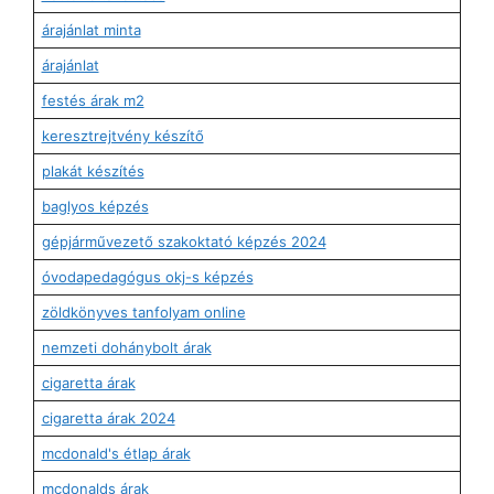
árajánlat minta
árajánlat
festés árak m2
keresztrejtvény készítő
plakát készítés
baglyos képzés
gépjárművezető szakoktató képzés 2024
óvodapedagógus okj-s képzés
zöldkönyves tanfolyam online
nemzeti dohánybolt árak
cigaretta árak
cigaretta árak 2024
mcdonald's étlap árak
mcdonalds árak