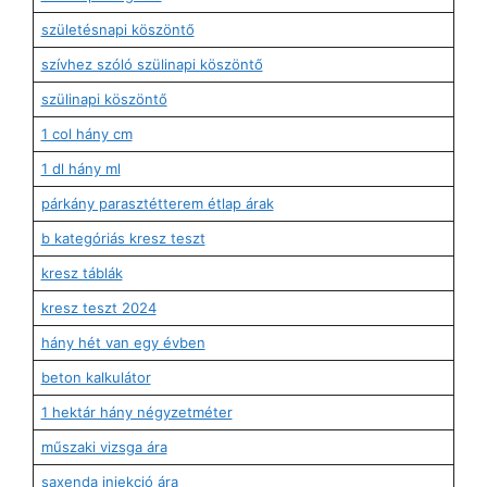
születésnapi köszöntő
szívhez szóló szülinapi köszöntő
szülinapi köszöntő
1 col hány cm
1 dl hány ml
párkány parasztétterem étlap árak
b kategóriás kresz teszt
kresz táblák
kresz teszt 2024
hány hét van egy évben
beton kalkulátor
1 hektár hány négyzetméter
műszaki vizsga ára
saxenda injekció ára