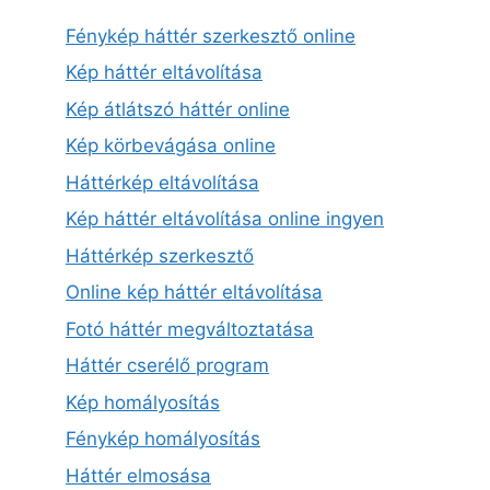
Fénykép háttér szerkesztő online
Kép háttér eltávolítása
Kép átlátszó háttér online
Kép körbevágása online
Háttérkép eltávolítása
Kép háttér eltávolítása online ingyen
Háttérkép szerkesztő
Online kép háttér eltávolítása
Fotó háttér megváltoztatása
Háttér cserélő program
Kép homályosítás
Fénykép homályosítás
Háttér elmosása