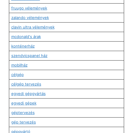
fruugo vélemények
zalando vélemények
clavin ultra vélemények
mcdonald's árak
konténerház
szendvicspanel ház
mobilház
célgép
célgép tervezés
egyedi gépgyártás
egyedi gépek
géptervezés
gép tervezés
gépgyártó