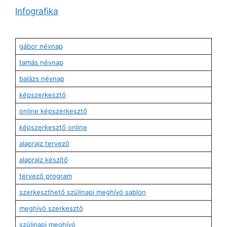
Infografika
gábor névnap
tamás névnap
balázs névnap
képszerkesztő
online képszerkesztő
képszerkesztő online
alaprajz tervező
alaprajz készítő
tervező program
szerkeszthető szülinapi meghívó sablon
meghívó szerkesztő
szülinapi meghívó