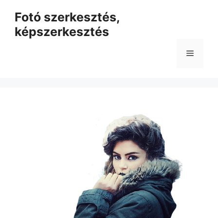
Kilépés
Fotó szerkesztés,
a
képszerkesztés
tartalomba
Menü