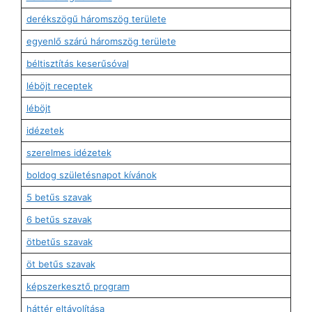
derékszögű háromszög területe
egyenlő szárú háromszög területe
béltisztítás keserűsóval
léböjt receptek
léböjt
idézetek
szerelmes idézetek
boldog születésnapot kívánok
5 betűs szavak
6 betűs szavak
ötbetűs szavak
öt betűs szavak
képszerkesztő program
háttér eltávolítása