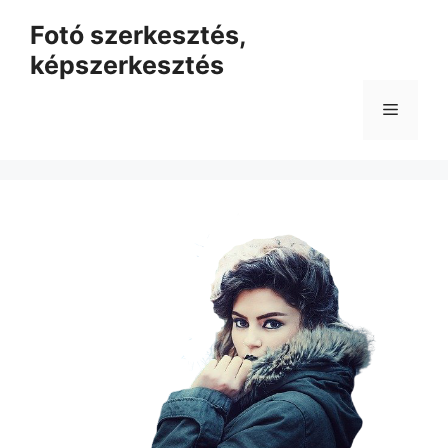
Kilépés
Fotó szerkesztés,
a
képszerkesztés
tartalomba
Menü