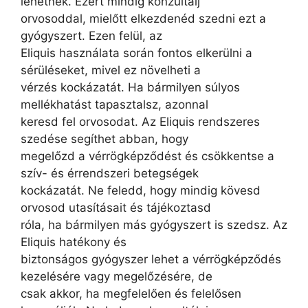
lehetnek. Ezért mindig konzultálj
orvosoddal, mielőtt elkezdenéd szedni ezt a
gyógyszert. Ezen felül, az
Eliquis használata során fontos elkerülni a
sérüléseket, mivel ez növelheti a
vérzés kockázatát. Ha bármilyen súlyos
mellékhatást tapasztalsz, azonnal
keresd fel orvosodat. Az Eliquis rendszeres
szedése segíthet abban, hogy
megelőzd a vérrögképződést és csökkentse a
szív- és érrendszeri betegségek
kockázatát. Ne feledd, hogy mindig kövesd
orvosod utasításait és tájékoztasd
róla, ha bármilyen más gyógyszert is szedsz. Az
Eliquis hatékony és
biztonságos gyógyszer lehet a vérrögképződés
kezelésére vagy megelőzésére, de
csak akkor, ha megfelelően és felelősen