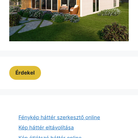
Érdekel
Fénykép háttér szerkesztő online
Kép háttér eltávolítása
Kép átlátszó háttér online