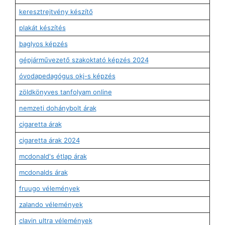
keresztrejtvény készítő
plakát készítés
baglyos képzés
gépjárművezető szakoktató képzés 2024
óvodapedagógus okj-s képzés
zöldkönyves tanfolyam online
nemzeti dohánybolt árak
cigaretta árak
cigaretta árak 2024
mcdonald's étlap árak
mcdonalds árak
fruugo vélemények
zalando vélemények
clavin ultra vélemények