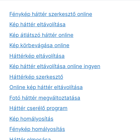
Fénykép háttér szerkesztő online
Kép háttér eltávolítása
Kép átlátszó háttér online
Kép körbevágása online
Háttérkép eltávolítása
Kép háttér eltávolítása online ingyen
Háttérkép szerkesztő
Online kép háttér eltávolítása
Fotó háttér megváltoztatása
Háttér cserélő program
Kép homályosítás
Fénykép homályosítás
Háttér elmosása