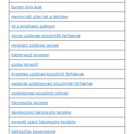
burger king árak
mennyi idő után hat a detralex
mi a whatsapp számom
vicces szülinapi köszöntők férfiaknak
megható szülinapi versek
háztervező program
szoba tervező
érzelmes szülinapi köszöntő férfiaknak
pasiknak születésnapi köszöntők férfiaknak
születésnapi köszöntő nőknek
háromszög területe
derékszögű háromszög területe
egyenlő szárú háromszög területe
béltisztítás keserűsóval