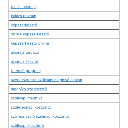
tamás névnap
balázs névnap
képszerkesztő
online képszerkesztő
képszerkesztő online
alaprajz tervező
alaprajz készítő
tervező program
szerkeszthető szülinapi meghívó sablon
meghívó szerkesztő
szülinapi meghívó
születésnapi köszöntő
szívhez szóló szülinapi köszöntő
szülinapi köszöntő