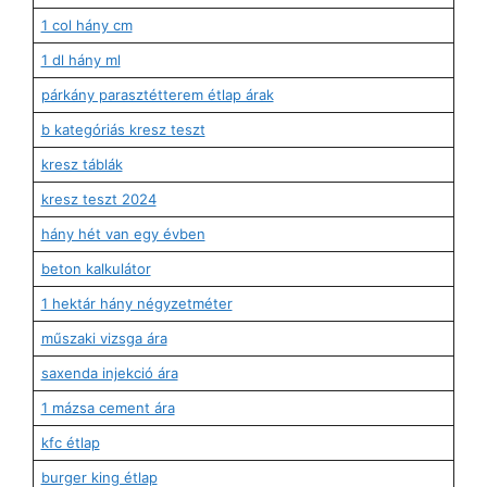
1 col hány cm
1 dl hány ml
párkány parasztétterem étlap árak
b kategóriás kresz teszt
kresz táblák
kresz teszt 2024
hány hét van egy évben
beton kalkulátor
1 hektár hány négyzetméter
műszaki vizsga ára
saxenda injekció ára
1 mázsa cement ára
kfc étlap
burger king étlap