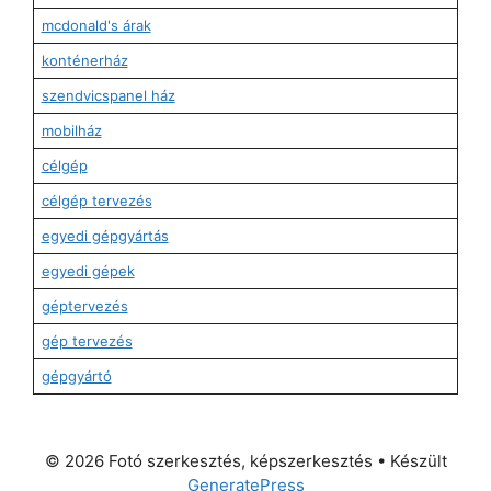
mcdonald's árak
konténerház
szendvicspanel ház
mobilház
célgép
célgép tervezés
egyedi gépgyártás
egyedi gépek
géptervezés
gép tervezés
gépgyártó
© 2026 Fotó szerkesztés, képszerkesztés
• Készült
GeneratePress