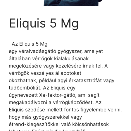
Eliquis 5 Mg
Az Eliquis 5 Mg
egy véralvadásgátló gyógyszer, amelyet
általában vérrögök kialakulásának
megelőzésére vagy kezelésére írnak fel. A
vérrögök veszélyes állapotokat
okozhatnak, például agyi érkatasztrófát vagy
tüdőembóliát. Az Eliquis egy
úgynevezett Xa-faktor-gátló, ami segít
megakadályozni a vérrögképződést. Az
Eliquis szedése mellett fontos figyelembe venni,
hogy más gyógyszerekkel vagy
étrend-kiegészítőkkel való kölcsönhatások