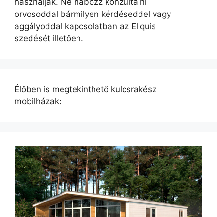
használják. Ne habozz konzultálni
orvosoddal bármilyen kérdéseddel vagy
aggályoddal kapcsolatban az Eliquis
szedését illetően.
Élőben is megtekinthető kulcsrakész
mobilházak: