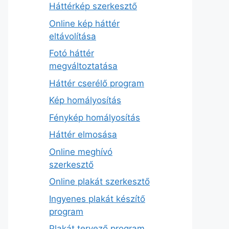
Háttérkép szerkesztő
Online kép háttér
eltávolítása
Fotó háttér
megváltoztatása
Háttér cserélő program
Kép homályosítás
Fénykép homályosítás
Háttér elmosása
Online meghívó
szerkesztő
Online plakát szerkesztő
Ingyenes plakát készítő
program
Plakát tervező program