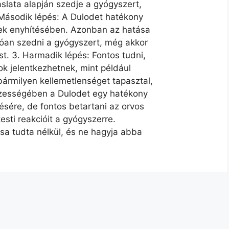
aslata alapján szedje a gyógyszert,
 Második lépés: A Dulodet hatékony
nek enyhítésében. Azonban az hatása
tóan szedni a gyógyszert, még akkor
st. 3. Harmadik lépés: Fontos tudni,
k jelentkezhetnek, mint például
bármilyen kellemetlenséget tapasztal,
szességében a Dulodet egy hatékony
sére, de fontos betartani az orvos
testi reakcióit a gyógyszerre.
sa tudta nélkül, és ne hagyja abba