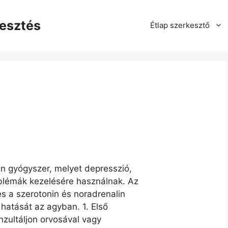
kesztés
Étlap szerkesztő
an gyógyszer, melyet depresszió,
oblémák kezelésére használnak. Az
és a szerotonin és noradrenalin
i hatását az agyban. 1. Első
nzultáljon orvosával vagy