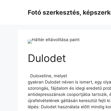
Kilépés
a
Fotó szerkesztés, képszer
tartalomba
Dulodet
Duloxetine, melyet
gyakran Dulodet néven is ismert, egy oly
szorongás, fájdalom és idegi eredetű pr
antidepresszánsok csoportjába tartozik, 
újrafelvételének gátlásán keresztül fejti k
lépés: Dulodet használata előtt mindig ko