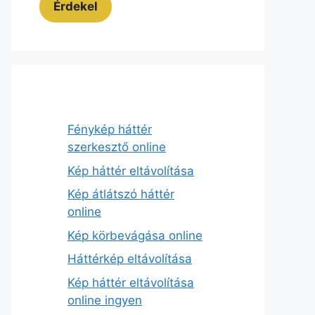
Érdekel
Fénykép háttér
szerkesztő online
Kép háttér eltávolítása
Kép átlátszó háttér
online
Kép körbevágása online
Háttérkép eltávolítása
Kép háttér eltávolítása
online ingyen