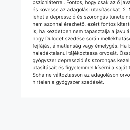
pszichiáterrel. Fontos, hogy csak az ő jav
és kövesse az adagolási utasításokat. 2.
lehet a depresszió és szorongás tünetei
nem azonnal érezhető, ezért fontos kitar
is, ha kezdetben nem tapasztalja a javulá
hogy Dulodet szedése során mellékhatáso
fejfájás, álmatlanság vagy émelygés. Ha 
haladéktalanul tájékoztassa orvosát. Ös
gyógyszer depresszió és szorongás kezelé
utasításait és figyelemmel kísérni a saját 
Soha ne változtasson az adagoláson orvo
hirtelen a gyógyszer szedését.