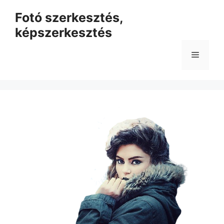
Kilépés
Fotó szerkesztés,
a
képszerkesztés
tartalomba
Menü