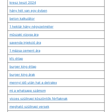
kresz teszt 2024
hány hét van egy évben
beton kalkulátor
1 hektár hány négyzetméter
műszaki vizsga ára
saxenda injekció ára
1 mázsa cement ára
kfc étlap
burger king étlap
burger king árak
mennyi idő után hat a detralex
mi a whatsapp számom
vicces szülinapi köszöntők férfiaknak
megható szülinapi versek