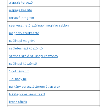
alaprajz tervező
alaprajz készítő
tervező program
szerkeszthető szülinapi meghívó sablon
meghívó szerkesztő
szülinapi meghívó
születésnapi köszöntő
szívhez szóló szülinapi köszöntő
szülinapi köszöntő
1 col hány cm
1 dl hány ml
párkány parasztétterem étlap árak
b kategóriás kresz teszt
kresz táblák