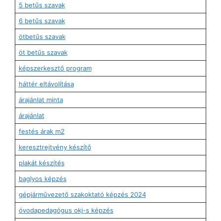
5 betűs szavak
6 betűs szavak
ötbetűs szavak
öt betűs szavak
képszerkesztő program
háttér eltávolítása
árajánlat minta
árajánlat
festés árak m2
keresztrejtvény készítő
plakát készítés
baglyos képzés
gépjárművezető szakoktató képzés 2024
óvodapedagógus okj-s képzés