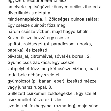
egyszerű receptötletet találsz,
amelyek segítségével könnyen beillesztheted a
divertikulózis diétát a
mindennapjaidba. 1. Zöldséges quinoa saláta:
Egy csésze quinoát főzz meg
három csésze vízben, majd hagyd kihűlni.
Keverj össze hozzá egy csésze
aprított zöldséget (pl. paradicsom, uborka,
paprika), és ízesítsd
olívaolajjal, citromlével, sóval és borsal. 2.
Gyümölcsös zabkása: Egy csésze
zabpelyhet főzz meg két csésze vízben, majd
tedd bele néhány szeletelt
gyümölcsöt (pl. banán, eper). Ízesítsd mézzel
vagy juharsziruppal. 3.
Grillezett csirkemell zöldségekkel: Egy szelet
csirkemellet fűszerezd ízlés
szerint (pl. fokhagyma, rozmaring), majd süsd