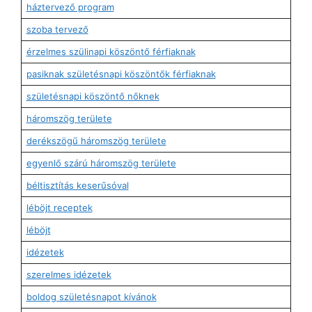
háztervező program
szoba tervező
érzelmes szülinapi köszöntő férfiaknak
pasiknak születésnapi köszöntők férfiaknak
születésnapi köszöntő nőknek
háromszög területe
derékszögű háromszög területe
egyenlő szárú háromszög területe
béltisztítás keserűsóval
léböjt receptek
léböjt
idézetek
szerelmes idézetek
boldog születésnapot kívánok