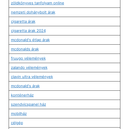
zöldkönyves tanfolyam online
nemzeti dohánybolt árak
cigaretta árak
cigaretta árak 2024
mcdonald's étlap árak
mcdonalds árak
fruugo vélemények
zalando vélemények
clavin ultra vélemények
mcdonald's árak
konténerház
szendvicspanel ház
mobilház
célgép