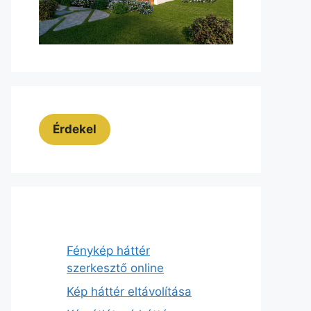
Érdekel
Fénykép háttér
szerkesztő online
Kép háttér eltávolítása