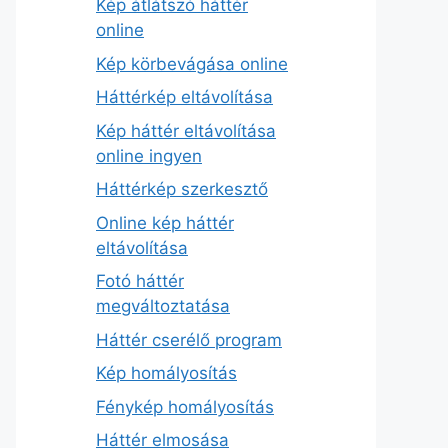
Kép átlátszó háttér
online
Kép körbevágása online
Háttérkép eltávolítása
Kép háttér eltávolítása
online ingyen
Háttérkép szerkesztő
Online kép háttér
eltávolítása
Fotó háttér
megváltoztatása
Háttér cserélő program
Kép homályosítás
Fénykép homályosítás
Háttér elmosása