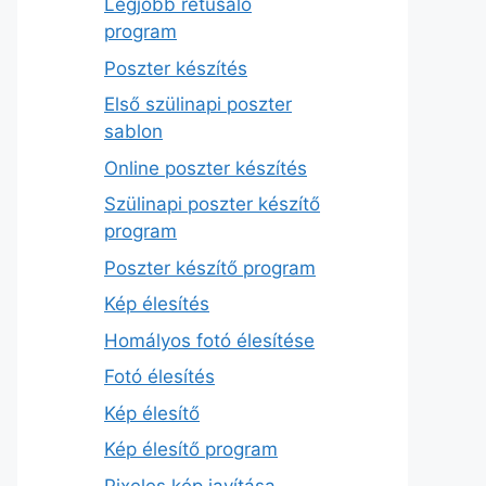
Legjobb retusáló
program
Poszter készítés
Első szülinapi poszter
sablon
Online poszter készítés
Szülinapi poszter készítő
program
Poszter készítő program
Kép élesítés
Homályos fotó élesítése
Fotó élesítés
Kép élesítő
Kép élesítő program
Pixeles kép javítása