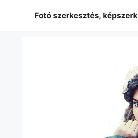
Kilépés
a
Fotó szerkesztés, képszer
tartalomba