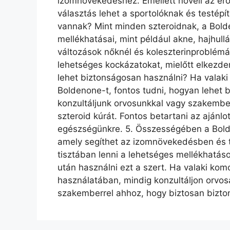
izomnövekedéshez. Emellett növeli az erőnl
választás lehet a sportolóknak és testépí
vannak? Mint minden szteroidnak, a Bold
mellékhatásai, mint például akne, hajhullás
változások nőknél és koleszterinproblémá
lehetséges kockázatokat, mielőtt elkezde
lehet biztonságosan használni? Ha valaki 
Boldenone-t, fontos tudni, hogyan lehet 
konzultáljunk orvosunkkal vagy szakember
szteroid kúrát. Fontos betartani az ajánlot
egészségünkre. 5. Összességében a Bolde
amely segíthet az izomnövekedésben és t
tisztában lenni a lehetséges mellékhatáso
után használni ezt a szert. Ha valaki ko
használatában, mindig konzultáljon orvo
szakemberrel ahhoz, hogy biztosan bizt