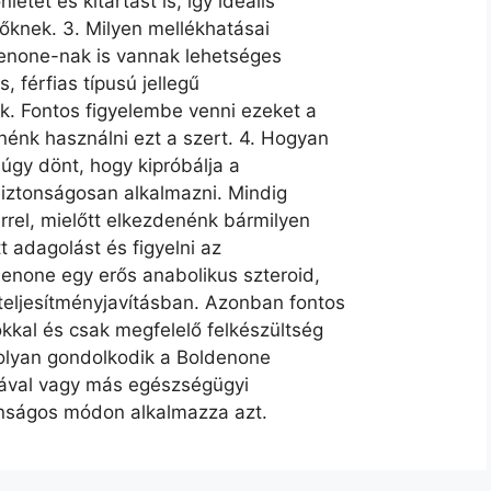
étet és kitartást is, így ideális
tőknek. 3. Milyen mellékhatásai
enone-nak is vannak lehetséges
, férfias típusú jellegű
k. Fontos figyelembe venni ezeket a
nénk használni ezt a szert. 4. Hogyan
úgy dönt, hogy kipróbálja a
biztonságosan alkalmazni. Mindig
rel, mielőtt elkezdenénk bármilyen
t adagolást és figyelni az
none egy erős anabolikus szteroid,
eljesítményjavításban. Azonban fontos
kkal és csak megfelelő felkészültség
molyan gondolkodik a Boldenone
sával vagy más egészségügyi
onságos módon alkalmazza azt.