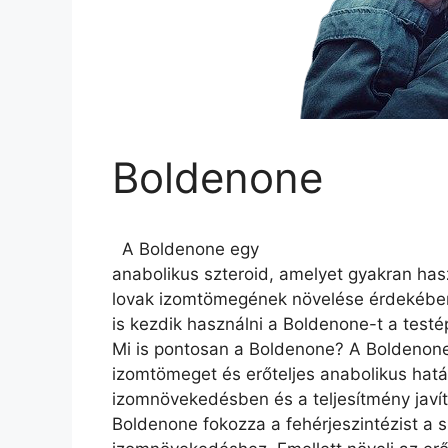
Boldenone
A Boldenone egy
anabolikus szteroid, amelyet gyakran hasz
lovak izomtömegének növelése érdekébe
is kezdik használni a Boldenone-t a testép
Mi is pontosan a Boldenone? A Boldenone 
izomtömeget és erőteljes anabolikus hatás
izomnövekedésben és a teljesítmény jav
Boldenone fokozza a fehérjeszintézist a 