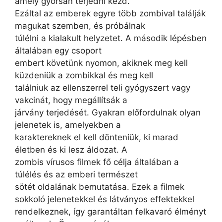
amely gyorsan terjedni kezd.
Ezáltal az emberek egyre több zombival találják
magukat szemben, és próbálnak
túlélni a kialakult helyzetet. A második lépésben
általában egy csoport
embert követünk nyomon, akiknek meg kell
küzdeniük a zombikkal és meg kell
találniuk az ellenszerrel teli gyógyszert vagy
vakcinát, hogy megállítsák a
járvány terjedését. Gyakran előfordulnak olyan
jelenetek is, amelyekben a
karaktereknek el kell dönteniük, ki marad
életben és ki lesz áldozat. A
zombis vírusos filmek fő célja általában a
túlélés és az emberi természet
sötét oldalának bemutatása. Ezek a filmek
sokkoló jelenetekkel és látványos effektekkel
rendelkeznek, így garantáltan felkavaró élményt