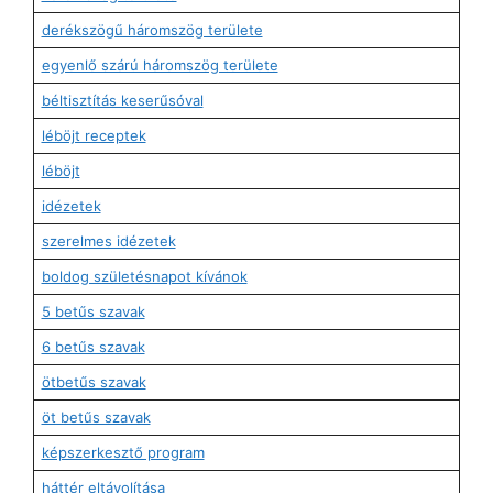
derékszögű háromszög területe
egyenlő szárú háromszög területe
béltisztítás keserűsóval
léböjt receptek
léböjt
idézetek
szerelmes idézetek
boldog születésnapot kívánok
5 betűs szavak
6 betűs szavak
ötbetűs szavak
öt betűs szavak
képszerkesztő program
háttér eltávolítása