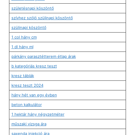
születésnapi köszöntő
szívhez szóló szülinapi köszöntő
szülinapi köszöntő
1 col hány cm
1 dl hány ml
párkány parasztétterem étlap árak
b kategóriás kresz teszt
kresz táblák
kresz teszt 2024
hány hét van egy évben
beton kalkulátor
1 hektár hány négyzetméter
műszaki vizsga ára
saxenda injekció ára