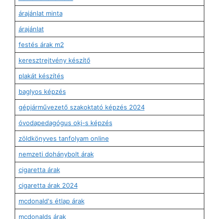
árajánlat minta
árajánlat
festés árak m2
keresztrejtvény készítő
plakát készítés
baglyos képzés
gépjárművezető szakoktató képzés 2024
óvodapedagógus okj-s képzés
zöldkönyves tanfolyam online
nemzeti dohánybolt árak
cigaretta árak
cigaretta árak 2024
mcdonald's étlap árak
mcdonalds árak