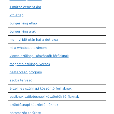
1 mázsa cement ára
kfc étlap
burger king étlap
burger king árak
mennyi idő után hat a detralex
mi a whatsapp számom
vicces szülinapi köszöntők férfiaknak
megható szülinapi versek
háztervező program
szoba tervező
érzelmes szülinapi köszöntő férfiaknak
pasiknak születésnapi köszöntők férfiaknak
születésnapi köszöntő nőknek
háromszög területe