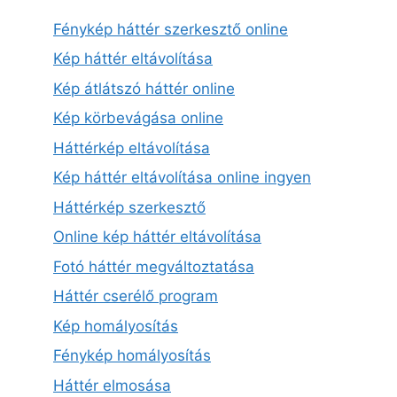
Fénykép háttér szerkesztő online
Kép háttér eltávolítása
Kép átlátszó háttér online
Kép körbevágása online
Háttérkép eltávolítása
Kép háttér eltávolítása online ingyen
Háttérkép szerkesztő
Online kép háttér eltávolítása
Fotó háttér megváltoztatása
Háttér cserélő program
Kép homályosítás
Fénykép homályosítás
Háttér elmosása