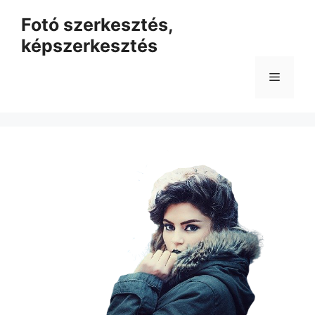
Kilépés
Fotó szerkesztés,
a
képszerkesztés
tartalomba
Menü