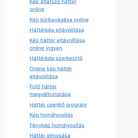
Kép átlátszó háttér
online
Kép körbevágása online
Háttérkép eltávolítása
Kép háttér eltávolítása
online ingyen
Háttérkép szerkesztő
Online kép háttér
eltávolítása
Fotó háttér
megváltoztatása
Háttér cserélő program
Kép homályosítás
Fénykép homályosítás
Háttér elmosása