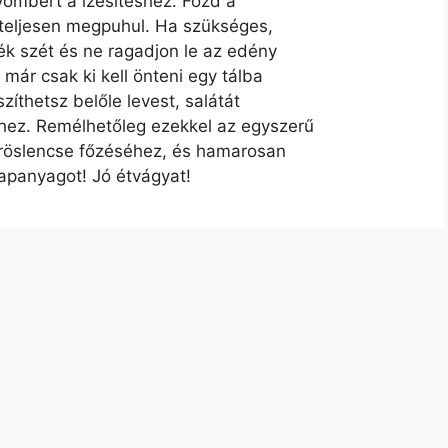
yömbért a ízesítéshez. Főzd a
 teljesen megpuhul. Ha szükséges,
k szét és ne ragadjon le az edény
 már csak ki kell önteni egy tálba
zíthetsz belőle levest, salátát
hez. Remélhetőleg ezekkel az egyszerű
vöröslencse főzéséhez, és hamarosan
apanyagot! Jó étvágyat!