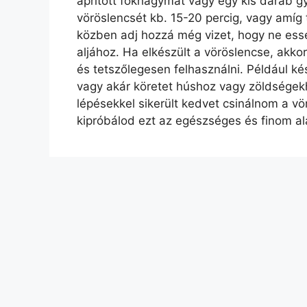
aprított fokhagymát vagy egy kis darab g
vöröslencsét kb. 15-20 percig, vagy amíg
közben adj hozzá még vizet, hogy ne essé
aljához. Ha elkészült a vöröslencse, akkor
és tetszőlegesen felhasználni. Például kés
vagy akár köretet húshoz vagy zöldségek
lépésekkel sikerült kedvet csinálnom a 
kipróbálod ezt az egészséges és finom al