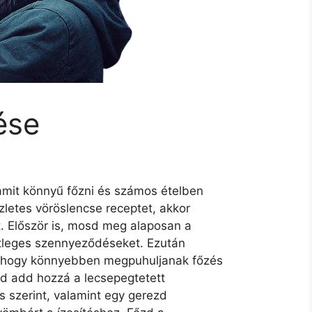
ése
amit könnyű főzni és számos ételben
ízletes vöröslencse receptet, akkor
. Először is, mosd meg alaposan a
setleges szennyeződéseket. Ezután
e, hogy könnyebben megpuhuljanak főzés
ajd add hozzá a lecsepegtetett
s szerint, valamint egy gerezd