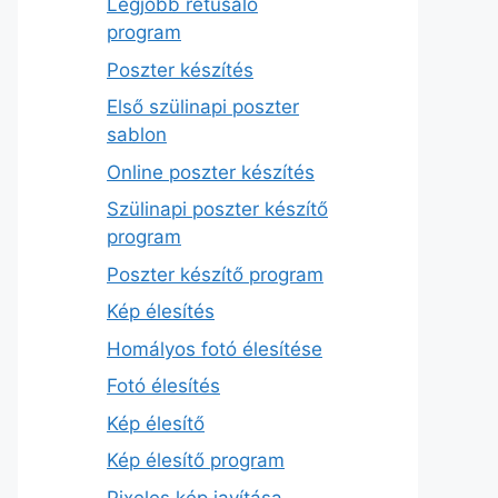
Legjobb retusáló
program
Poszter készítés
Első szülinapi poszter
sablon
Online poszter készítés
Szülinapi poszter készítő
program
Poszter készítő program
Kép élesítés
Homályos fotó élesítése
Fotó élesítés
Kép élesítő
Kép élesítő program
Pixeles kép javítása