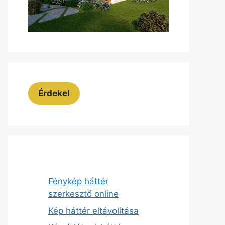
Érdekel
Fénykép háttér
szerkesztő online
Kép háttér eltávolítása