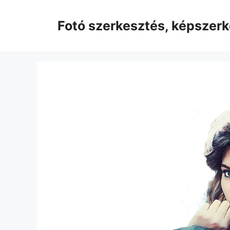
Kilépés
a
Fotó szerkesztés, képszer
tartalomba