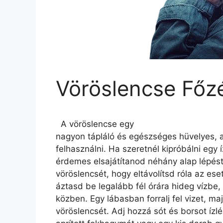
Vöröslencse Főz
A vöröslencse egy
nagyon tápláló és egészséges hüvelyes, 
felhasználni. Ha szeretnél kipróbálni egy 
érdemes elsajátítanod néhány alap lépést
vöröslencsét, hogy eltávolítsd róla az e
áztasd be legalább fél órára hideg vízb
közben. Egy lábasban forralj fel vizet, m
vöröslencsét. Adj hozzá sót és borsot ízlé