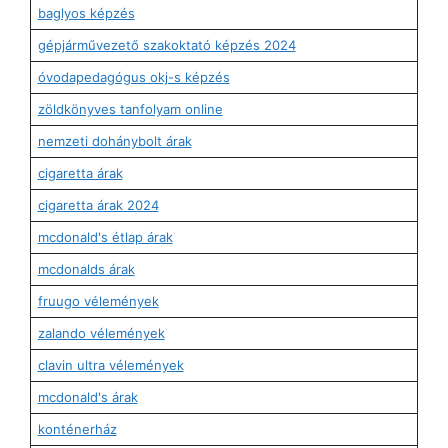
baglyos képzés
gépjárművezető szakoktató képzés 2024
óvodapedagógus okj-s képzés
zöldkönyves tanfolyam online
nemzeti dohánybolt árak
cigaretta árak
cigaretta árak 2024
mcdonald's étlap árak
mcdonalds árak
fruugo vélemények
zalando vélemények
clavin ultra vélemények
mcdonald's árak
konténerház