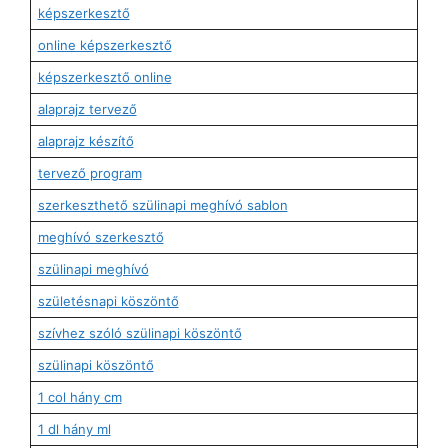
képszerkesztő
online képszerkesztő
képszerkesztő online
alaprajz tervező
alaprajz készítő
tervező program
szerkeszthető szülinapi meghívó sablon
meghívó szerkesztő
szülinapi meghívó
születésnapi köszöntő
szívhez szóló szülinapi köszöntő
szülinapi köszöntő
1 col hány cm
1 dl hány ml