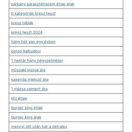
párkány parasztétterem étlap árak
b kategóriás kresz teszt
kresz táblák
kresz teszt 2024
hány hét van egy évben
beton kalkulátor
1 hektár hány négyzetméter
műszaki vizsga ára
saxenda injekció ára
1 mázsa cement ára
kfc étlap
burger king étlap
burger king árak
mennyi idő után hat a detralex