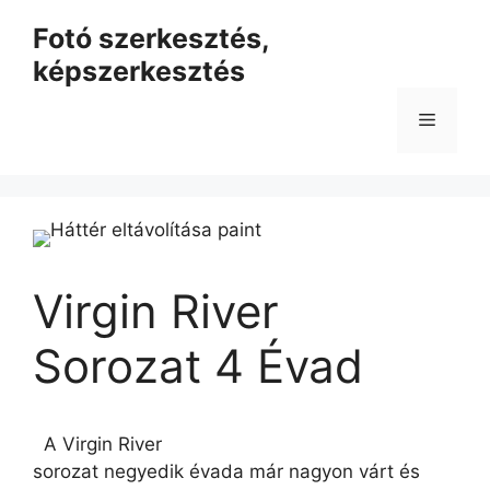
Kilépés
Fotó szerkesztés,
a
képszerkesztés
tartalomba
Menü
Virgin River
Sorozat 4 Évad
A Virgin River
sorozat negyedik évada már nagyon várt és