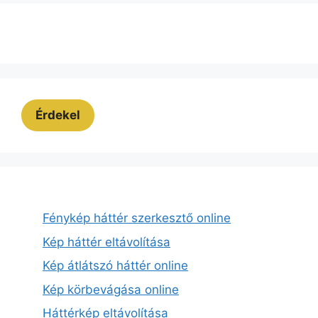
Érdekel
Fénykép háttér szerkesztő online
Kép háttér eltávolítása
Kép átlátszó háttér online
Kép körbevágása online
Háttérkép eltávolítása