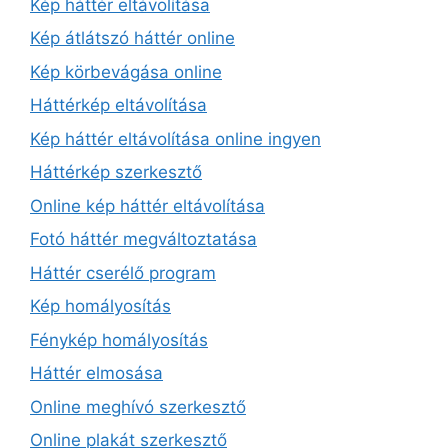
Kép háttér eltávolítása
Kép átlátszó háttér online
Kép körbevágása online
Háttérkép eltávolítása
Kép háttér eltávolítása online ingyen
Háttérkép szerkesztő
Online kép háttér eltávolítása
Fotó háttér megváltoztatása
Háttér cserélő program
Kép homályosítás
Fénykép homályosítás
Háttér elmosása
Online meghívó szerkesztő
Online plakát szerkesztő