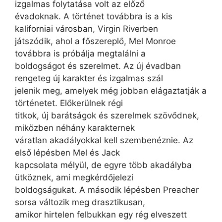
izgalmas folytatása volt az előző
évadoknak. A történet továbbra is a kis
kaliforniai városban, Virgin Riverben
játszódik, ahol a főszereplő, Mel Monroe
továbbra is próbálja megtalálni a
boldogságot és szerelmet. Az új évadban
rengeteg új karakter és izgalmas szál
jelenik meg, amelyek még jobban elágaztatják a
történetet. Előkerülnek régi
titkok, új barátságok és szerelmek szövődnek,
miközben néhány karakternek
váratlan akadályokkal kell szembenéznie. Az
első lépésben Mel és Jack
kapcsolata mélyül, de egyre több akadályba
ütköznek, ami megkérdőjelezi
boldogságukat. A második lépésben Preacher
sorsa változik meg drasztikusan,
amikor hirtelen felbukkan egy rég elveszett