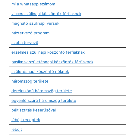
mi a whatsapp számom
vicces szülinapi köszöntők férfiaknak
megható szülinapi versek
háztervező program
szoba tervező
érzelmes szülinapi köszöntő férfiaknak
pasiknak születésnapi köszöntők férfiaknak
születésnapi köszöntő nőknek
háromszög területe
derékszögű háromszög területe
egyenlő szárú háromszög területe
béltisztítás keserűsóval
léböjt receptek
léböjt