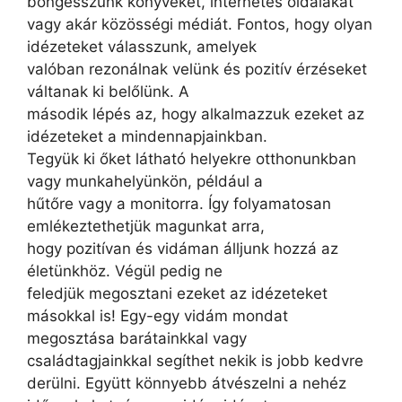
böngésszünk könyveket, internetes oldalakat
vagy akár közösségi médiát. Fontos, hogy olyan
idézeteket válasszunk, amelyek
valóban rezonálnak velünk és pozitív érzéseket
váltanak ki belőlünk. A
második lépés az, hogy alkalmazzuk ezeket az
idézeteket a mindennapjainkban.
Tegyük ki őket látható helyekre otthonunkban
vagy munkahelyünkön, például a
hűtőre vagy a monitorra. Így folyamatosan
emlékeztethetjük magunkat arra,
hogy pozitívan és vidáman álljunk hozzá az
életünkhöz. Végül pedig ne
feledjük megosztani ezeket az idézeteket
másokkal is! Egy-egy vidám mondat
megosztása barátainkkal vagy
családtagjainkkal segíthet nekik is jobb kedvre
derülni. Együtt könnyebb átvészelni a nehéz