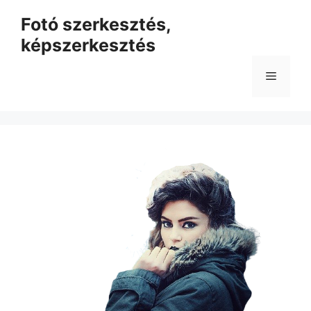
Kilépés
Fotó szerkesztés,
a
képszerkesztés
tartalomba
Menü