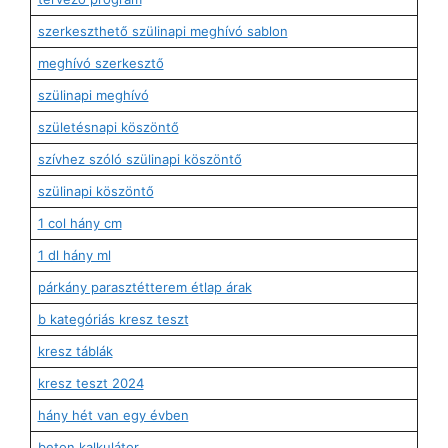
szerkeszthető szülinapi meghívó sablon
meghívó szerkesztő
szülinapi meghívó
születésnapi köszöntő
szívhez szóló szülinapi köszöntő
szülinapi köszöntő
1 col hány cm
1 dl hány ml
párkány parasztétterem étlap árak
b kategóriás kresz teszt
kresz táblák
kresz teszt 2024
hány hét van egy évben
beton kalkulátor