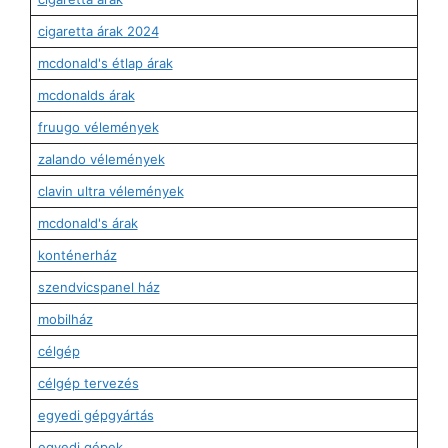
cigaretta árak 2024
mcdonald's étlap árak
mcdonalds árak
fruugo vélemények
zalando vélemények
clavin ultra vélemények
mcdonald's árak
konténerház
szendvicspanel ház
mobilház
célgép
célgép tervezés
egyedi gépgyártás
egyedi gépek