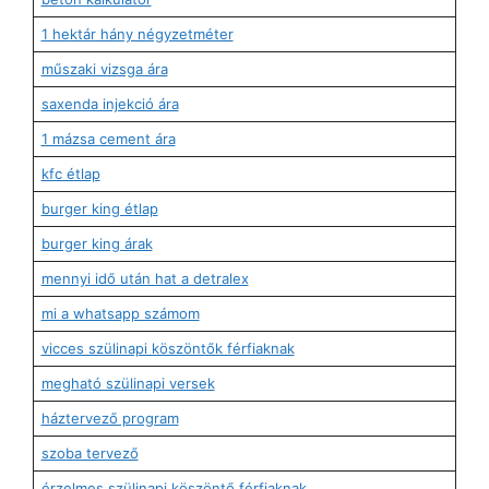
1 hektár hány négyzetméter
műszaki vizsga ára
saxenda injekció ára
1 mázsa cement ára
kfc étlap
burger king étlap
burger king árak
mennyi idő után hat a detralex
mi a whatsapp számom
vicces szülinapi köszöntők férfiaknak
megható szülinapi versek
háztervező program
szoba tervező
érzelmes szülinapi köszöntő férfiaknak