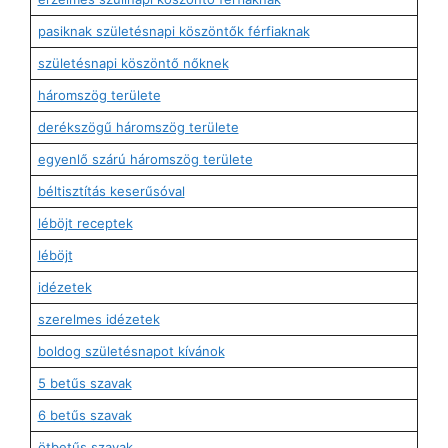
pasiknak születésnapi köszöntők férfiaknak
születésnapi köszöntő nőknek
háromszög területe
derékszögű háromszög területe
egyenlő szárú háromszög területe
béltisztítás keserűsóval
léböjt receptek
léböjt
idézetek
szerelmes idézetek
boldog születésnapot kívánok
5 betűs szavak
6 betűs szavak
ötbetűs szavak