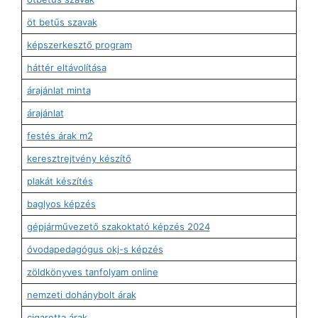
öt betűs szavak
képszerkesztő program
háttér eltávolítása
árajánlat minta
árajánlat
festés árak m2
keresztrejtvény készítő
plakát készítés
baglyos képzés
gépjárművezető szakoktató képzés 2024
óvodapedagógus okj-s képzés
zöldkönyves tanfolyam online
nemzeti dohánybolt árak
cigaretta árak