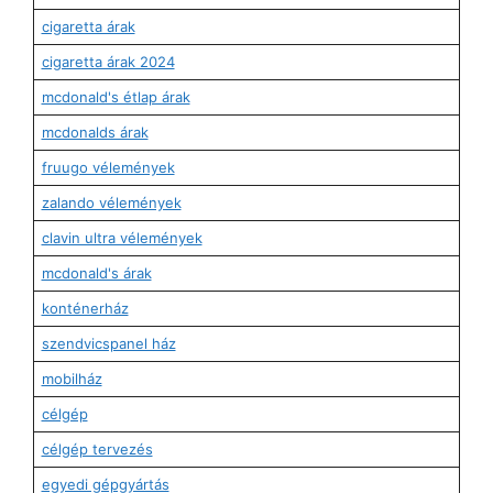
cigaretta árak
cigaretta árak 2024
mcdonald's étlap árak
mcdonalds árak
fruugo vélemények
zalando vélemények
clavin ultra vélemények
mcdonald's árak
konténerház
szendvicspanel ház
mobilház
célgép
célgép tervezés
egyedi gépgyártás