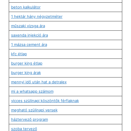
beton kalkulátor
1 hektár hány négyzetméter
műszaki vizsga ára
saxenda injekció ára
1 mázsa cement ára
kfc étlap
burger king étlap
burger king árak
mennyi idő után hat a detralex
mi a whatsapp számom
vicces szülinapi köszöntők férfiaknak
megható szülinapi versek
háztervező program
szoba tervező