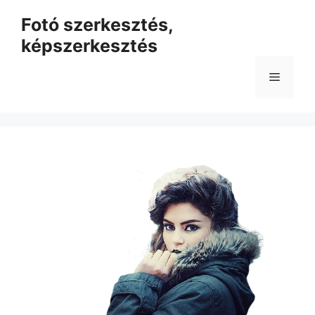
Kilépés
Fotó szerkesztés,
a
képszerkesztés
tartalomba
Menü