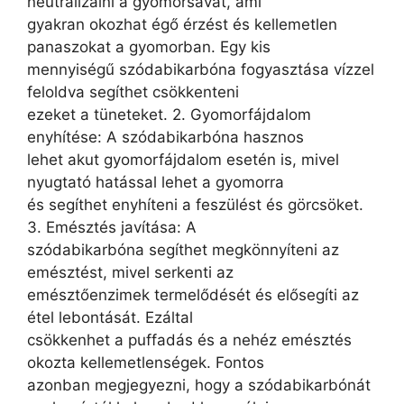
neutralizálni a gyomorsavat, ami
gyakran okozhat égő érzést és kellemetlen
panaszokat a gyomorban. Egy kis
mennyiségű szódabikarbóna fogyasztása vízzel
feloldva segíthet csökkenteni
ezeket a tüneteket. 2. Gyomorfájdalom
enyhítése: A szódabikarbóna hasznos
lehet akut gyomorfájdalom esetén is, mivel
nyugtató hatással lehet a gyomorra
és segíthet enyhíteni a feszülést és görcsöket.
3. Emésztés javítása: A
szódabikarbóna segíthet megkönnyíteni az
emésztést, mivel serkenti az
emésztőenzimek termelődését és elősegíti az
étel lebontását. Ezáltal
csökkenhet a puffadás és a nehéz emésztés
okozta kellemetlenségek. Fontos
azonban megjegyezni, hogy a szódabikarbónát