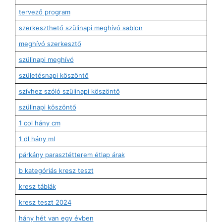
tervező program
szerkeszthető szülinapi meghívó sablon
meghívó szerkesztő
szülinapi meghívó
születésnapi köszöntő
szívhez szóló szülinapi köszöntő
szülinapi köszöntő
1 col hány cm
1 dl hány ml
párkány parasztétterem étlap árak
b kategóriás kresz teszt
kresz táblák
kresz teszt 2024
hány hét van egy évben