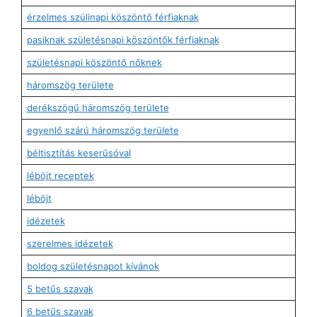
érzelmes szülinapi köszöntő férfiaknak
pasiknak születésnapi köszöntők férfiaknak
születésnapi köszöntő nőknek
háromszög területe
derékszögű háromszög területe
egyenlő szárú háromszög területe
béltisztítás keserűsóval
léböjt receptek
léböjt
idézetek
szerelmes idézetek
boldog születésnapot kívánok
5 betűs szavak
6 betűs szavak