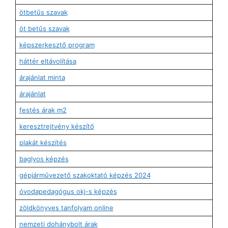
ötbetűs szavak
öt betűs szavak
képszerkesztő program
háttér eltávolítása
árajánlat minta
árajánlat
festés árak m2
keresztrejtvény készítő
plakát készítés
baglyos képzés
gépjárművezető szakoktató képzés 2024
óvodapedagógus okj-s képzés
zöldkönyves tanfolyam online
nemzeti dohánybolt árak