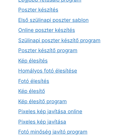
Poszter készítés
Első szülinapi poszter sablon
Online poszter készítés
Szülinapi poszter készítő program
Poszter készítő program
Kép élesítés
Homályos fotó élesítése
Fotó élesítés
Kép élesítő
Kép élesítő program
Pixeles kép javítása online
Pixeles kép javítása
Fotó minőség javító program