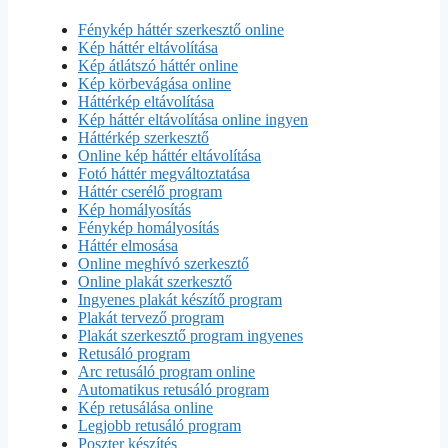
Fénykép háttér szerkesztő online
Kép háttér eltávolítása
Kép átlátszó háttér online
Kép körbevágása online
Háttérkép eltávolítása
Kép háttér eltávolítása online ingyen
Háttérkép szerkesztő
Online kép háttér eltávolítása
Fotó háttér megváltoztatása
Háttér cserélő program
Kép homályosítás
Fénykép homályosítás
Háttér elmosása
Online meghívó szerkesztő
Online plakát szerkesztő
Ingyenes plakát készítő program
Plakát tervező program
Plakát szerkesztő program ingyenes
Retusáló program
Arc retusáló program online
Automatikus retusáló program
Kép retusálása online
Legjobb retusáló program
Poszter készítés