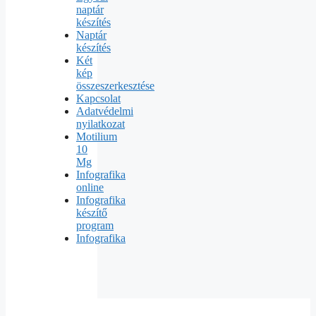
naptár
készítés
Naptár
készítés
Két
kép
összeszerkesztése
Kapcsolat
Adatvédelmi
nyilatkozat
Motilium
10
Mg
Infografika
online
Infografika
készítő
program
Infografika