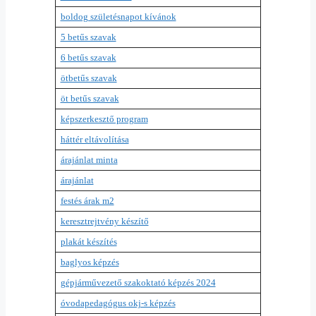
boldog születésnapot kívánok
5 betűs szavak
6 betűs szavak
ötbetűs szavak
öt betűs szavak
képszerkesztő program
háttér eltávolítása
árajánlat minta
árajánlat
festés árak m2
keresztrejtvény készítő
plakát készítés
baglyos képzés
gépjárművezető szakoktató képzés 2024
óvodapedagógus okj-s képzés