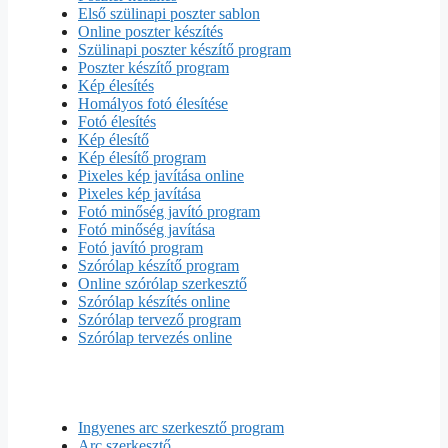
Első szülinapi poszter sablon
Online poszter készítés
Szülinapi poszter készítő program
Poszter készítő program
Kép élesítés
Homályos fotó élesítése
Fotó élesítés
Kép élesítő
Kép élesítő program
Pixeles kép javítása online
Pixeles kép javítása
Fotó minőség javító program
Fotó minőség javítása
Fotó javító program
Szórólap készítő program
Online szórólap szerkesztő
Szórólap készítés online
Szórólap tervező program
Szórólap tervezés online
Ingyenes arc szerkesztő program
Arc szerkesztő