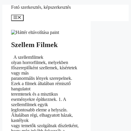
Kilépés
Fotó szerkesztés, képszerkesztés
a
tartalomba
Menü
Szellem Filmek
A szellemfilmek
olyan horrorfilmek, melyekben
főszereplőként szellemek, kísértetek
vagy más
paranormális lények szerepelnek.
Ezek a filmek általában rémisztő
hangulatot
teremtenek és a misztikus
eseményekre építkeznek. 1. A
szellemfilmek egyik
legfontosabb eleme a helyszín.
Általában régi, elhagyatott házak,
kastélyok
vagy temetők szolgálnak díszletként,
hogy még inkább fokozzák a