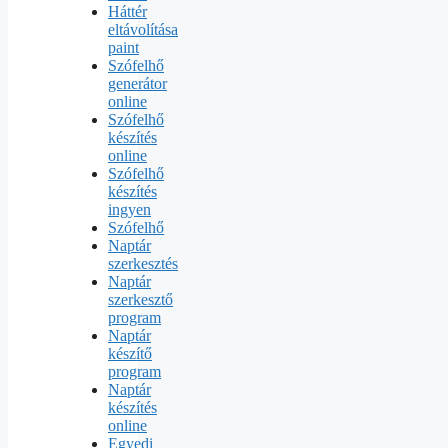
Háttér
eltávolítása
paint
Szófelhő
generátor
online
Szófelhő
készítés
online
Szófelhő
készítés
ingyen
Szófelhő
Naptár
szerkesztés
Naptár
szerkesztő
program
Naptár
készítő
program
Naptár
készítés
online
Egyedi