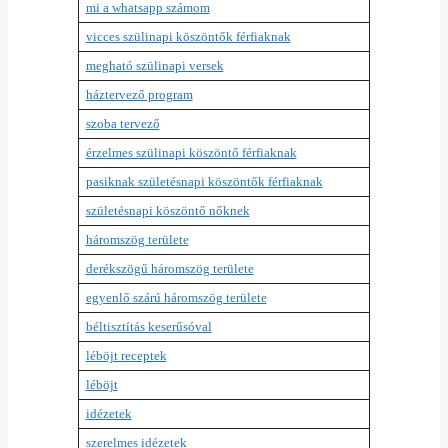
mi a whatsapp számom
vicces szülinapi köszöntők férfiaknak
megható szülinapi versek
háztervező program
szoba tervező
érzelmes szülinapi köszöntő férfiaknak
pasiknak születésnapi köszöntők férfiaknak
születésnapi köszöntő nőknek
háromszög területe
derékszögű háromszög területe
egyenlő szárú háromszög területe
béltisztítás keserűsóval
léböjt receptek
léböjt
idézetek
szerelmes idézetek