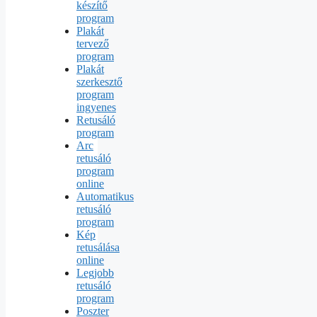
készítő
program
Plakát
tervező
program
Plakát
szerkesztő
program
ingyenes
Retusáló
program
Arc
retusáló
program
online
Automatikus
retusáló
program
Kép
retusálása
online
Legjobb
retusáló
program
Poszter