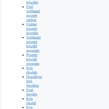
készítés
Első
szülinapi
poszter
sablon
Online
poszter
készítés
Szülinapi
poszter
készítő
program
Poszter
készítő
program
Kép
élesítés
Homályos
fotó
élesítése
Fotó
élesítés
Kép
élesítő
Kép