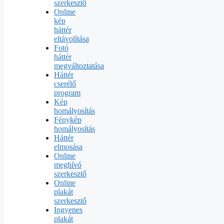
szerkesztő
Online
kép
háttér
eltávolítása
Fotó
háttér
megváltoztatása
Háttér
cserélő
program
Kép
homályosítás
Fénykép
homályosítás
Háttér
elmosása
Online
meghívó
szerkesztő
Online
plakát
szerkesztő
Ingyenes
plakát