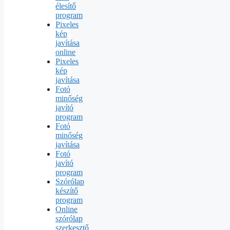
élesítő
program
Pixeles
kép
javítása
online
Pixeles
kép
javítása
Fotó
minőség
javító
program
Fotó
minőség
javítása
Fotó
javító
program
Szórólap
készítő
program
Online
szórólap
szerkesztő