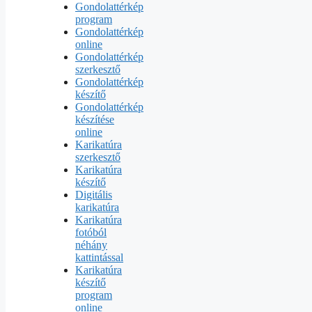
Gondolattérkép
program
Gondolattérkép
online
Gondolattérkép
szerkesztő
Gondolattérkép
készítő
Gondolattérkép
készítése
online
Karikatúra
szerkesztő
Karikatúra
készítő
Digitális
karikatúra
Karikatúra
fotóból
néhány
kattintással
Karikatúra
készítő
program
online