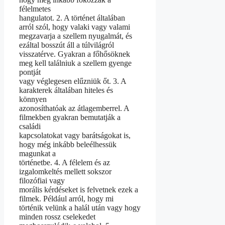
félelmetes
hangulatot. 2. A történet általában
arról szól, hogy valaki vagy valami
megzavarja a szellem nyugalmát, és
ezáltal bosszút áll a túlvilágról
visszatérve. Gyakran a főhősöknek
meg kell találniuk a szellem gyenge
pontját
vagy véglegesen elűzniük őt. 3. A
karakterek általában hiteles és
könnyen
azonosíthatóak az átlagemberrel. A
filmekben gyakran bemutatják a
családi
kapcsolatokat vagy barátságokat is,
hogy még inkább beleélhessük
magunkat a
történetbe. 4. A félelem és az
izgalomkeltés mellett sokszor
filozófiai vagy
morális kérdéseket is felvetnek ezek a
filmek. Például arról, hogy mi
történik velünk a halál után vagy hogy
minden rossz cselekedet