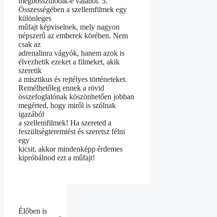
megbosszulódik-e valahol. 5.
Összességében a szellemfilmek egy
különleges
műfajt képviselnek, mely nagyon
népszerű az emberek körében. Nem
csak az
adrenalinra vágyók, hanem azok is
élvezhetik ezeket a filmeket, akik
szeretik
a misztikus és rejtélyes történeteket.
Remélhetőleg ennek a rövid
összefoglalónak köszönhetően jobban
megérted, hogy miről is szólnak
igazából
a szellemfilmek! Ha szereted a
feszültségteremtést és szeretsz félni
egy
kicsit, akkor mindenképp érdemes
kipróbálnod ezt a műfajt!
Élőben is