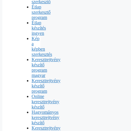
szerkesztő
Étlap
szerkesztő
program
Étlap
készítés
ingyen
Kép
a
képben
szerkesztés
Keresztrejtvény
készítő
program
magyar
Keresztrejtvény
készítő
program
Online
keresztrejtvény
készítő
Hagyományos
keresztrejtvény
készítő
Keresztrejtvény