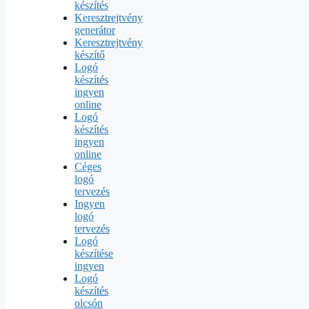
készítés
Keresztrejtvény
generátor
Keresztrejtvény
készítő
Logó
készítés
ingyen
online
Logó
készítés
ingyen
online
Céges
logó
tervezés
Ingyen
logó
tervezés
Logó
készítése
ingyen
Logó
készítés
olcsón