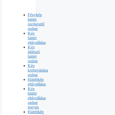
Fénykép
háttér
szerkesztő
online
Kép
háttér
eltávolítása
Kép
átlátszó
háttér
online
Kép
körbevágása
online
Háttérkép
eltávolítása
Kép
háttér
eltávolítása
online
ingyen
Háttérkép