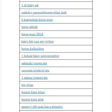
1 dl hány ml
párkány parasztétterem étlap árak
b kategóriás kresz teszt
kresz táblák
kresz teszt 2024
hány hét van egy évben
beton kalkulátor
1 hektár hány négyzetméter
műszaki vizsga ára
saxenda injekció ára
1 mázsa cement ára
kfc étlap
burger king étlap
burger king árak
mennyi idő után hat a detralex