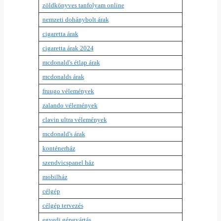
zöldkönyves tanfolyam online
nemzeti dohánybolt árak
cigaretta árak
cigaretta árak 2024
mcdonald's étlap árak
mcdonalds árak
fruugo vélemények
zalando vélemények
clavin ultra vélemények
mcdonald's árak
konténerház
szendvicspanel ház
mobilház
célgép
célgép tervezés
egyedi gépgyártás