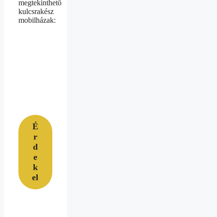
megtekinthető
kulcsrakész
mobilházak:
É
r
d
e
k
el