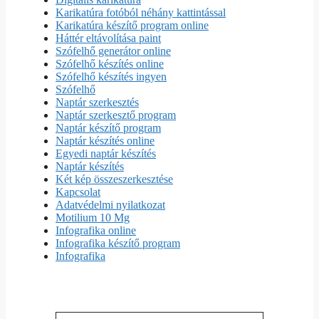
Karikatúra fotóból néhány kattintással
Karikatúra készítő program online
Háttér eltávolítása paint
Szófelhő generátor online
Szófelhő készítés online
Szófelhő készítés ingyen
Szófelhő
Naptár szerkesztés
Naptár szerkesztő program
Naptár készítő program
Naptár készítés online
Egyedi naptár készítés
Naptár készítés
Két kép összeszerkesztése
Kapcsolat
Adatvédelmi nyilatkozat
Motilium 10 Mg
Infografika online
Infografika készítő program
Infografika