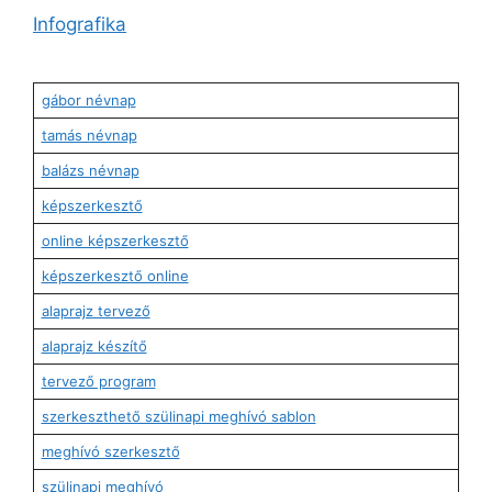
Infografika
gábor névnap
tamás névnap
balázs névnap
képszerkesztő
online képszerkesztő
képszerkesztő online
alaprajz tervező
alaprajz készítő
tervező program
szerkeszthető szülinapi meghívó sablon
meghívó szerkesztő
szülinapi meghívó