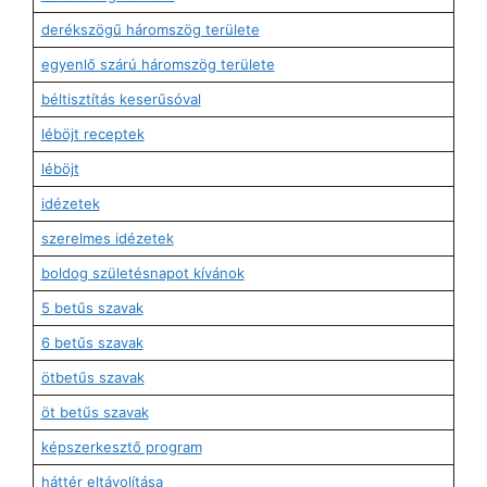
derékszögű háromszög területe
egyenlő szárú háromszög területe
béltisztítás keserűsóval
léböjt receptek
léböjt
idézetek
szerelmes idézetek
boldog születésnapot kívánok
5 betűs szavak
6 betűs szavak
ötbetűs szavak
öt betűs szavak
képszerkesztő program
háttér eltávolítása