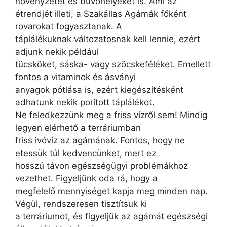
növényzetet és búvóhelyeket is. Ami az
étrendjét illeti, a Szakállas Agámák főként
rovarokat fogyasztanak. A
táplálékuknak változatosnak kell lennie, ezért
adjunk nekik például
tücsköket, sáska- vagy szöcskeféléket. Emellett
fontos a vitaminok és ásványi
anyagok pótlása is, ezért kiegészítésként
adhatunk nekik porított táplálékot.
Ne feledkezzünk meg a friss vízről sem! Mindig
legyen elérhető a terráriumban
friss ivóvíz az agámának. Fontos, hogy ne
etessük túl kedvencünket, mert ez
hosszú távon egészségügyi problémákhoz
vezethet. Figyeljünk oda rá, hogy a
megfelelő mennyiséget kapja meg minden nap.
Végül, rendszeresen tisztítsuk ki
a terráriumot, és figyeljük az agámát egészségi