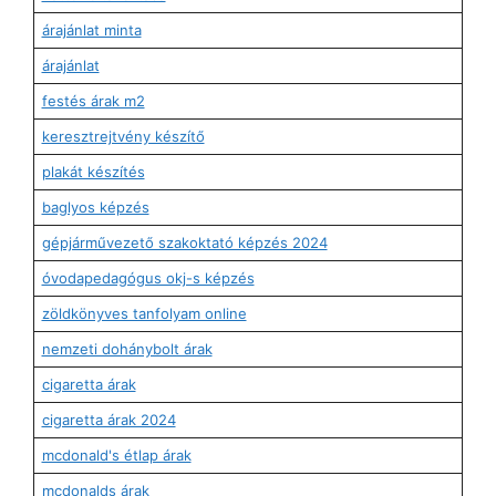
árajánlat minta
árajánlat
festés árak m2
keresztrejtvény készítő
plakát készítés
baglyos képzés
gépjárművezető szakoktató képzés 2024
óvodapedagógus okj-s képzés
zöldkönyves tanfolyam online
nemzeti dohánybolt árak
cigaretta árak
cigaretta árak 2024
mcdonald's étlap árak
mcdonalds árak