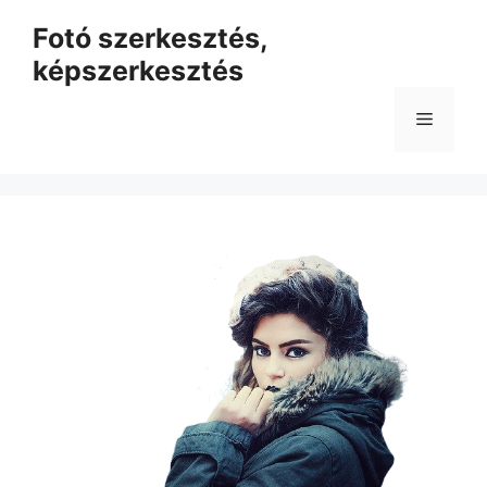
Kilépés
Fotó szerkesztés,
a
képszerkesztés
tartalomba
Menü