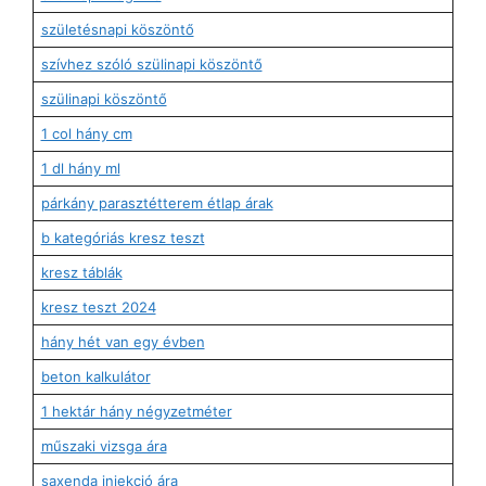
születésnapi köszöntő
szívhez szóló szülinapi köszöntő
szülinapi köszöntő
1 col hány cm
1 dl hány ml
párkány parasztétterem étlap árak
b kategóriás kresz teszt
kresz táblák
kresz teszt 2024
hány hét van egy évben
beton kalkulátor
1 hektár hány négyzetméter
műszaki vizsga ára
saxenda injekció ára