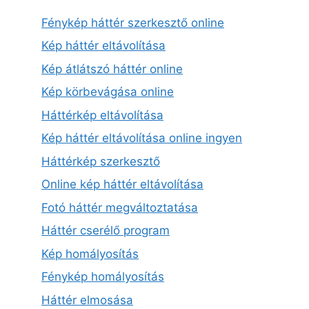
Fénykép háttér szerkesztő online
Kép háttér eltávolítása
Kép átlátszó háttér online
Kép körbevágása online
Háttérkép eltávolítása
Kép háttér eltávolítása online ingyen
Háttérkép szerkesztő
Online kép háttér eltávolítása
Fotó háttér megváltoztatása
Háttér cserélő program
Kép homályosítás
Fénykép homályosítás
Háttér elmosása