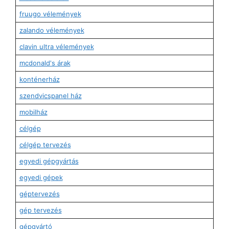
fruugo vélemények
zalando vélemények
clavin ultra vélemények
mcdonald's árak
konténerház
szendvicspanel ház
mobilház
célgép
célgép tervezés
egyedi gépgyártás
egyedi gépek
géptervezés
gép tervezés
gépgyártó