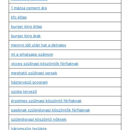
1 mázsa cement ára
kfc étlap
burger king étlap
burger king árak
mennyi idő után hat a detralex
mi a whatsapp számom
vicces szülinapi köszöntők férfiaknak
megható szülinapi versek
háztervező program
szoba tervező
érzelmes szülinapi köszöntő férfiaknak
pasiknak születésnapi köszöntők férfiaknak
születésnapi köszöntő nőknek
háromszög területe