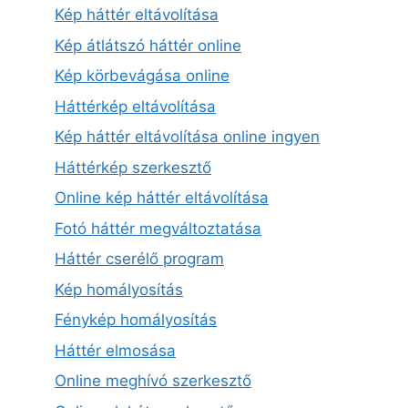
Kép háttér eltávolítása
Kép átlátszó háttér online
Kép körbevágása online
Háttérkép eltávolítása
Kép háttér eltávolítása online ingyen
Háttérkép szerkesztő
Online kép háttér eltávolítása
Fotó háttér megváltoztatása
Háttér cserélő program
Kép homályosítás
Fénykép homályosítás
Háttér elmosása
Online meghívó szerkesztő