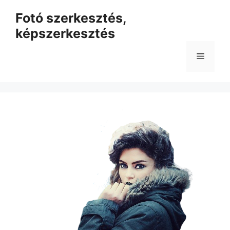
Kilépés
Fotó szerkesztés,
a
képszerkesztés
tartalomba
Menü