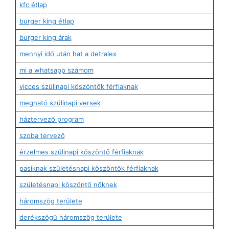
kfc étlap
burger king étlap
burger king árak
mennyi idő után hat a detralex
mi a whatsapp számom
vicces szülinapi köszöntők férfiaknak
megható szülinapi versek
háztervező program
szoba tervező
érzelmes szülinapi köszöntő férfiaknak
pasiknak születésnapi köszöntők férfiaknak
születésnapi köszöntő nőknek
háromszög területe
derékszögű háromszög területe