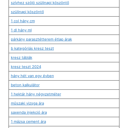
szívhez szóló szülinapi köszöntő
szülinapi köszöntő
1 col hány cm
1 dl hány ml
párkány parasztétterem étlap árak
b kategóriás kresz teszt
kresz táblák
kresz teszt 2024
hány hét van egy évben
beton kalkulátor
1 hektár hány négyzetméter
műszaki vizsga ára
saxenda injekció ára
1 mázsa cement ára