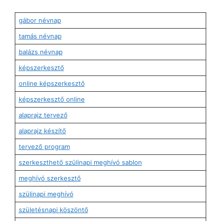
gábor névnap
tamás névnap
balázs névnap
képszerkesztő
online képszerkesztő
képszerkesztő online
alaprajz tervező
alaprajz készítő
tervező program
szerkeszthető szülinapi meghívó sablon
meghívó szerkesztő
szülinapi meghívó
születésnapi köszöntő