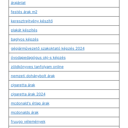
árajánlat
festés árak m2
keresztrejtvény készítő
plakát készítés
baglyos képzés
gépjárművezető szakoktató képzés 2024
óvodapedagógus okj-s képzés
zöldkönyves tanfolyam online
nemzeti dohánybolt árak
cigaretta árak
cigaretta árak 2024
mcdonald's étlap árak
mcdonalds árak
fruugo vélemények