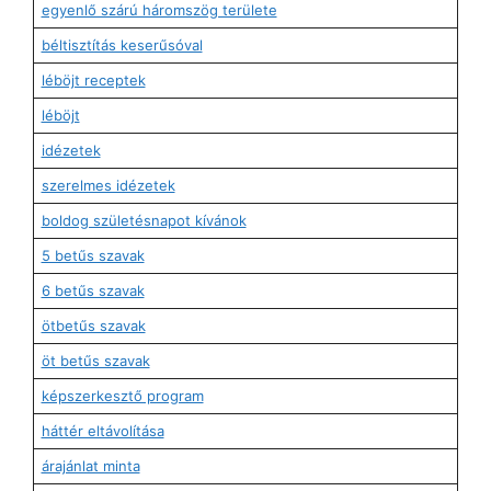
egyenlő szárú háromszög területe
béltisztítás keserűsóval
léböjt receptek
léböjt
idézetek
szerelmes idézetek
boldog születésnapot kívánok
5 betűs szavak
6 betűs szavak
ötbetűs szavak
öt betűs szavak
képszerkesztő program
háttér eltávolítása
árajánlat minta