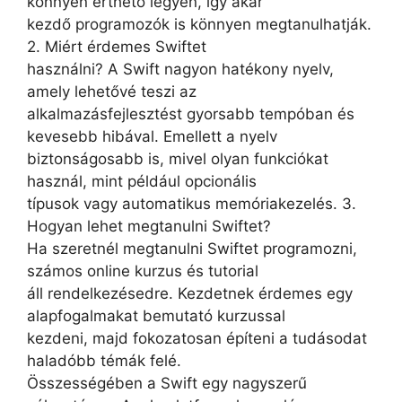
könnyen érthető legyen, így akár
kezdő programozók is könnyen megtanulhatják.
2. Miért érdemes Swiftet
használni? A Swift nagyon hatékony nyelv,
amely lehetővé teszi az
alkalmazásfejlesztést gyorsabb tempóban és
kevesebb hibával. Emellett a nyelv
biztonságosabb is, mivel olyan funkciókat
használ, mint például opcionális
típusok vagy automatikus memóriakezelés. 3.
Hogyan lehet megtanulni Swiftet?
Ha szeretnél megtanulni Swiftet programozni,
számos online kurzus és tutorial
áll rendelkezésedre. Kezdetnek érdemes egy
alapfogalmakat bemutató kurzussal
kezdeni, majd fokozatosan építeni a tudásodat
haladóbb témák felé.
Összességében a Swift egy nagyszerű