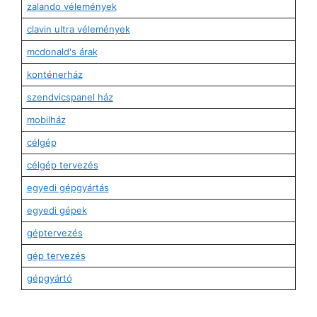
zalando vélemények
clavin ultra vélemények
mcdonald's árak
konténerház
szendvicspanel ház
mobilház
célgép
célgép tervezés
egyedi gépgyártás
egyedi gépek
géptervezés
gép tervezés
gépgyártó