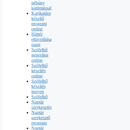
néhány
kattintással
Karikatúra
készítő
program
online
Háttér
eltávolítása
paint
Szófelhő
generátor
online
Szófelhő
készítés
online
Szófelhő
készítés
ingyen
Szófelhő
Naptár
szerkesztés
Naptár
szerkesztő
program
Naptár