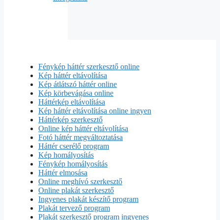
Fénykép háttér szerkesztő online
Kép háttér eltávolítása
Kép átlátszó háttér online
Kép körbevágása online
Háttérkép eltávolítása
Kép háttér eltávolítása online ingyen
Háttérkép szerkesztő
Online kép háttér eltávolítása
Fotó háttér megváltoztatása
Háttér cserélő program
Kép homályosítás
Fénykép homályosítás
Háttér elmosása
Online meghívó szerkesztő
Online plakát szerkesztő
Ingyenes plakát készítő program
Plakát tervező program
Plakát szerkesztő program ingyenes