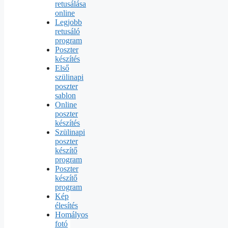
retusálása
online
Legjobb
retusáló
program
Poszter
készítés
Első
szülinapi
poszter
sablon
Online
poszter
készítés
Szülinapi
poszter
készítő
program
Poszter
készítő
program
Kép
élesítés
Homályos
fotó