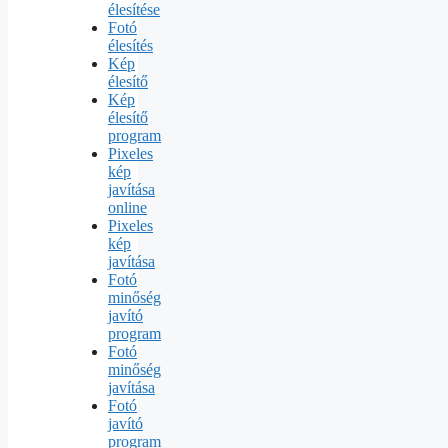
élesítése
Fotó
élesítés
Kép
élesítő
Kép
élesítő
program
Pixeles
kép
javítása
online
Pixeles
kép
javítása
Fotó
minőség
javító
program
Fotó
minőség
javítása
Fotó
javító
program