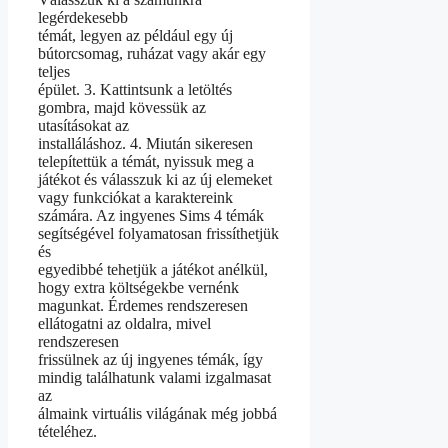
legérdekesebb
témát, legyen az például egy új
bútorcsomag, ruházat vagy akár egy
teljes
épület. 3. Kattintsunk a letöltés
gombra, majd kövessük az
utasításokat az
installáláshoz. 4. Miután sikeresen
telepítettük a témát, nyissuk meg a
játékot és válasszuk ki az új elemeket
vagy funkciókat a karaktereink
számára. Az ingyenes Sims 4 témák
segítségével folyamatosan frissíthetjük
és
egyedibbé tehetjük a játékot anélkül,
hogy extra költségekbe vernénk
magunkat. Érdemes rendszeresen
ellátogatni az oldalra, mivel
rendszeresen
frissülnek az új ingyenes témák, így
mindig találhatunk valami izgalmasat
az
álmaink virtuális világának még jobbá
tételéhez.