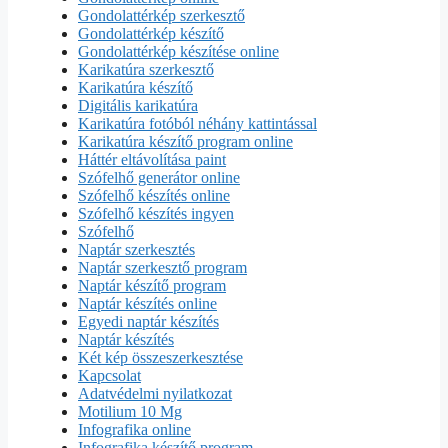
Gondolattérkép szerkesztő
Gondolattérkép készítő
Gondolattérkép készítése online
Karikatúra szerkesztő
Karikatúra készítő
Digitális karikatúra
Karikatúra fotóból néhány kattintással
Karikatúra készítő program online
Háttér eltávolítása paint
Szófelhő generátor online
Szófelhő készítés online
Szófelhő készítés ingyen
Szófelhő
Naptár szerkesztés
Naptár szerkesztő program
Naptár készítő program
Naptár készítés online
Egyedi naptár készítés
Naptár készítés
Két kép összeszerkesztése
Kapcsolat
Adatvédelmi nyilatkozat
Motilium 10 Mg
Infografika online
Infografika készítő program