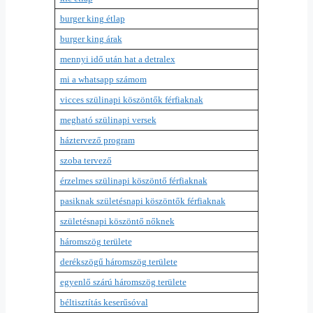
burger king étlap
burger king árak
mennyi idő után hat a detralex
mi a whatsapp számom
vicces szülinapi köszöntők férfiaknak
megható szülinapi versek
háztervező program
szoba tervező
érzelmes szülinapi köszöntő férfiaknak
pasiknak születésnapi köszöntők férfiaknak
születésnapi köszöntő nőknek
háromszög területe
derékszögű háromszög területe
egyenlő szárú háromszög területe
béltisztítás keserűsóval