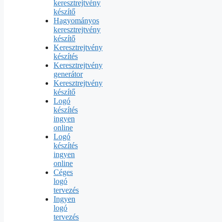
keresztrejtvény
készítő
Hagyományos
keresztrejtvény
készítő
Keresztrejtvény
készítés
Keresztrejtvény
generátor
Keresztrejtvény
készítő
Logó
készítés
ingyen
online
Logó
készítés
ingyen
online
Céges
logó
tervezés
Ingyen
logó
tervezés