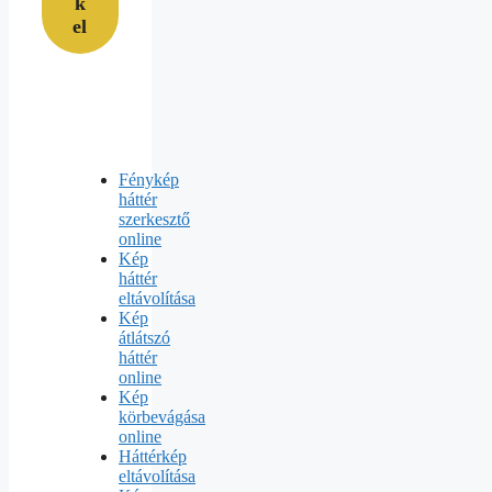
k
el
Fénykép
háttér
szerkesztő
online
Kép
háttér
eltávolítása
Kép
átlátszó
háttér
online
Kép
körbevágása
online
Háttérkép
eltávolítása