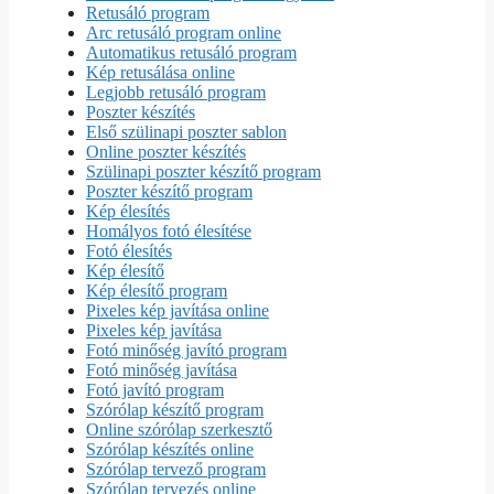
Retusáló program
Arc retusáló program online
Automatikus retusáló program
Kép retusálása online
Legjobb retusáló program
Poszter készítés
Első szülinapi poszter sablon
Online poszter készítés
Szülinapi poszter készítő program
Poszter készítő program
Kép élesítés
Homályos fotó élesítése
Fotó élesítés
Kép élesítő
Kép élesítő program
Pixeles kép javítása online
Pixeles kép javítása
Fotó minőség javító program
Fotó minőség javítása
Fotó javító program
Szórólap készítő program
Online szórólap szerkesztő
Szórólap készítés online
Szórólap tervező program
Szórólap tervezés online