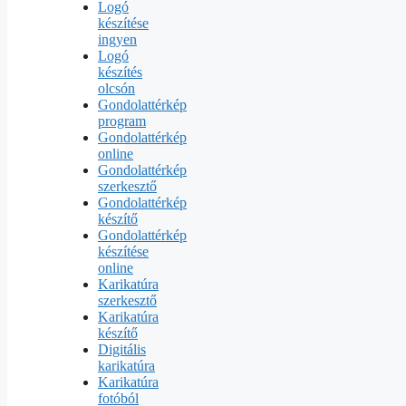
Logó
készítése
ingyen
Logó
készítés
olcsón
Gondolattérkép
program
Gondolattérkép
online
Gondolattérkép
szerkesztő
Gondolattérkép
készítő
Gondolattérkép
készítése
online
Karikatúra
szerkesztő
Karikatúra
készítő
Digitális
karikatúra
Karikatúra
fotóból