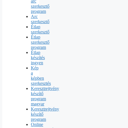
arc
szerkesztő
program
Arc
szerkesztő
Étlap
szerkesztő
Étlap
szerkesztő
program
Étlap
készítés
ingyen
Kép
a
képben
szerkesztés
Keresztrejtvény
készítő
program
magyar
Keresztrejtvény
készítő
program
Online