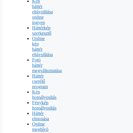
Kép
háttér
eltávolítása
online
ingyen
Háttérkép
szerkesztő
Online
kép
háttér
eltávolítása
Fotó
háttér
megváltoztatása
Háttér
cserélő
program
Kép
homályosítás
Fénykép
homályosítás
Háttér
elmosása
Online
meghívó