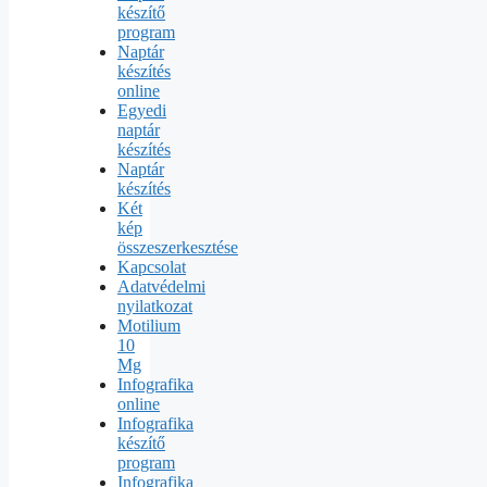
készítő
program
Naptár
készítés
online
Egyedi
naptár
készítés
Naptár
készítés
Két
kép
összeszerkesztése
Kapcsolat
Adatvédelmi
nyilatkozat
Motilium
10
Mg
Infografika
online
Infografika
készítő
program
Infografika