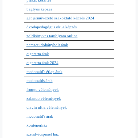
plakát készítés
baglyos képzés
gépjárművezető szakoktató képzés 2024
óvodapedagógus okj-s képzés
zöldkönyves tanfolyam online
nemzeti dohánybolt árak
cigaretta árak
cigaretta árak 2024
mcdonald's étlap árak
mcdonalds árak
fruugo vélemények
zalando vélemények
clavin ultra vélemények
mcdonald's árak
konténerház
szendvicspanel ház