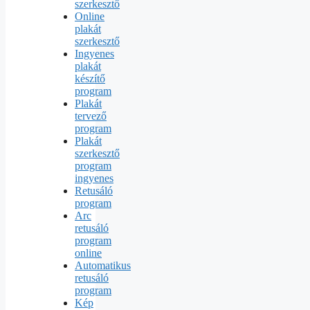
szerkesztő
Online
plakát
szerkesztő
Ingyenes
plakát
készítő
program
Plakát
tervező
program
Plakát
szerkesztő
program
ingyenes
Retusáló
program
Arc
retusáló
program
online
Automatikus
retusáló
program
Kép