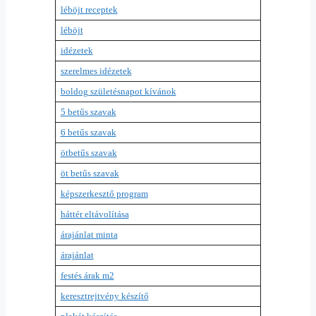
léböjt receptek
léböjt
idézetek
szerelmes idézetek
boldog születésnapot kívánok
5 betűs szavak
6 betűs szavak
ötbetűs szavak
öt betűs szavak
képszerkesztő program
háttér eltávolítása
árajánlat minta
árajánlat
festés árak m2
keresztrejtvény készítő