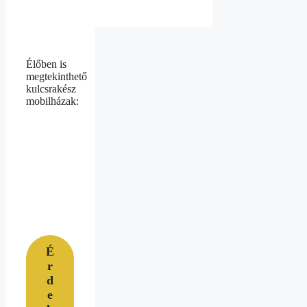
Élőben is
megtekinthető
kulcsrakész
mobilházak:
É
r
d
e