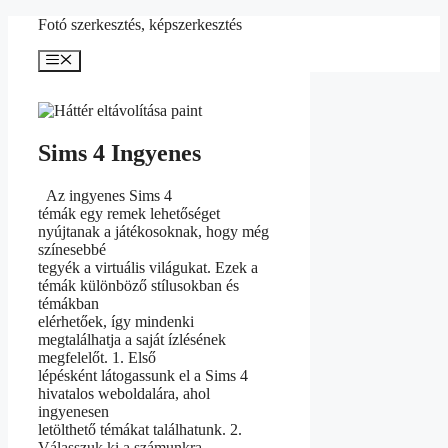
Kilépés
Fotó szerkesztés, képszerkesztés
a
tartalomba
Menü
Sims 4 Ingyenes
Az ingyenes Sims 4
témák egy remek lehetőséget
nyújtanak a játékosoknak, hogy még
színesebbé
tegyék a virtuális világukat. Ezek a
témák különböző stílusokban és
témákban
elérhetőek, így mindenki
megtalálhatja a saját ízlésének
megfelelőt. 1. Első
lépésként látogassunk el a Sims 4
hivatalos weboldalára, ahol
ingyenesen
letölthető témákat találhatunk. 2.
Válasszuk ki a számunkra