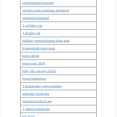
születésnapi köszöntő
szívhez szóló szülinapi köszöntő
szülinapi köszöntő
1 col hány cm
1 dl hány ml
párkány parasztétterem étlap árak
b kategóriás kresz teszt
kresz táblák
kresz teszt 2024
hány hét van egy évben
beton kalkulátor
1 hektár hány négyzetméter
műszaki vizsga ára
saxenda injekció ára
1 mázsa cement ára
kfc étlap