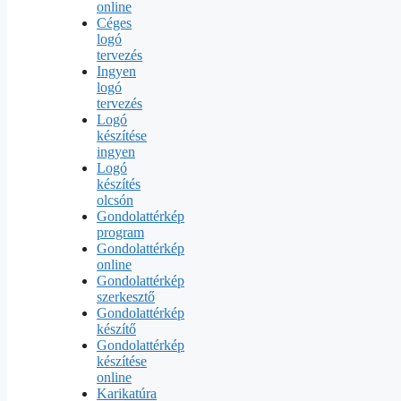
online
Céges
logó
tervezés
Ingyen
logó
tervezés
Logó
készítése
ingyen
Logó
készítés
olcsón
Gondolattérkép
program
Gondolattérkép
online
Gondolattérkép
szerkesztő
Gondolattérkép
készítő
Gondolattérkép
készítése
online
Karikatúra