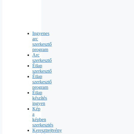
Ingyenes
arc
szerkesztő
program
Arc
szerkesztő
Étlap
szerkesztő
Étlap
szerkesztő
program
Étlap
készítés
ingyen
Kép
a
képben
szerkesztés
Keresztrejtvény