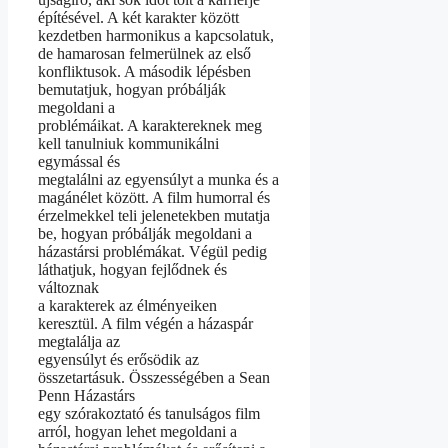
építésével. A két karakter között
kezdetben harmonikus a kapcsolatuk,
de hamarosan felmerülnek az első
konfliktusok. A második lépésben
bemutatjuk, hogyan próbálják
megoldani a
problémáikat. A karaktereknek meg
kell tanulniuk kommunikálni
egymással és
megtalálni az egyensúlyt a munka és a
magánélet között. A film humorral és
érzelmekkel teli jelenetekben mutatja
be, hogyan próbálják megoldani a
házastársi problémákat. Végül pedig
láthatjuk, hogyan fejlődnek és
változnak
a karakterek az élményeiken
keresztül. A film végén a házaspár
megtalálja az
egyensúlyt és erősödik az
összetartásuk. Összességében a Sean
Penn Házastárs
egy szórakoztató és tanulságos film
arról, hogyan lehet megoldani a