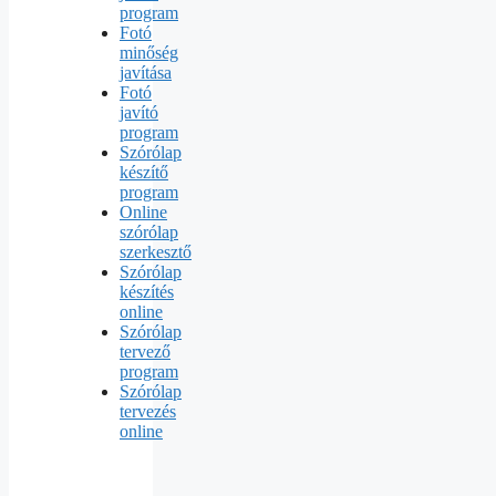
program
Fotó
minőség
javítása
Fotó
javító
program
Szórólap
készítő
program
Online
szórólap
szerkesztő
Szórólap
készítés
online
Szórólap
tervező
program
Szórólap
tervezés
online