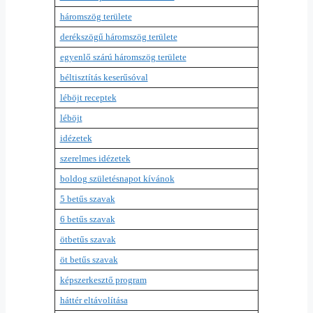
háromszög területe
derékszögű háromszög területe
egyenlő szárú háromszög területe
béltisztítás keserűsóval
léböjt receptek
léböjt
idézetek
szerelmes idézetek
boldog születésnapot kívánok
5 betűs szavak
6 betűs szavak
ötbetűs szavak
öt betűs szavak
képszerkesztő program
háttér eltávolítása