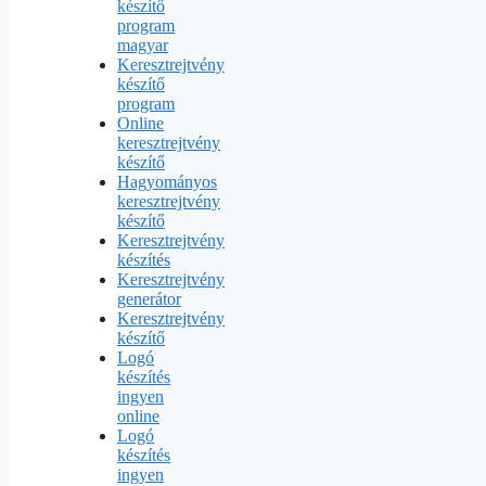
készítő
program
magyar
Keresztrejtvény
készítő
program
Online
keresztrejtvény
készítő
Hagyományos
keresztrejtvény
készítő
Keresztrejtvény
készítés
Keresztrejtvény
generátor
Keresztrejtvény
készítő
Logó
készítés
ingyen
online
Logó
készítés
ingyen