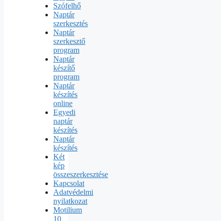
Szófelhő
Naptár
szerkesztés
Naptár
szerkesztő
program
Naptár
készítő
program
Naptár
készítés
online
Egyedi
naptár
készítés
Naptár
készítés
Két
kép
összeszerkesztése
Kapcsolat
Adatvédelmi
nyilatkozat
Motilium
10