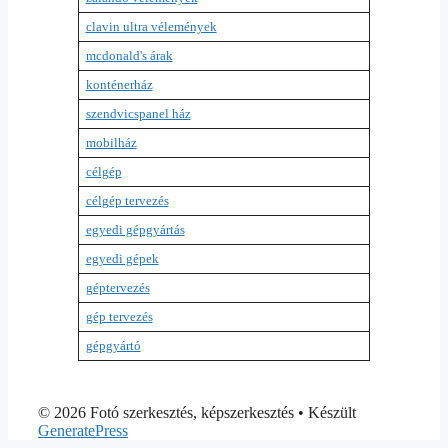
clavin ultra vélemények
mcdonald's árak
konténerház
szendvicspanel ház
mobilház
célgép
célgép tervezés
egyedi gépgyártás
egyedi gépek
géptervezés
gép tervezés
gépgyártó
© 2026 Fotó szerkesztés, képszerkesztés
• Készült
GeneratePress