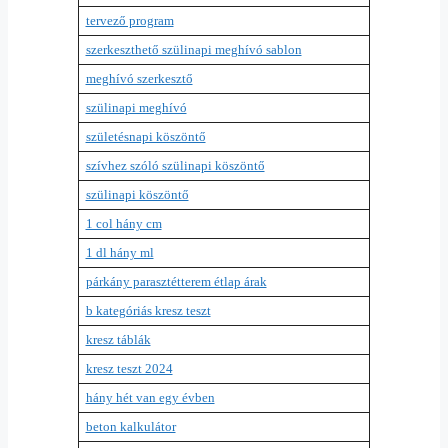
tervező program
szerkeszthető szülinapi meghívó sablon
meghívó szerkesztő
szülinapi meghívó
születésnapi köszöntő
szívhez szóló szülinapi köszöntő
szülinapi köszöntő
1 col hány cm
1 dl hány ml
párkány parasztétterem étlap árak
b kategóriás kresz teszt
kresz táblák
kresz teszt 2024
hány hét van egy évben
beton kalkulátor