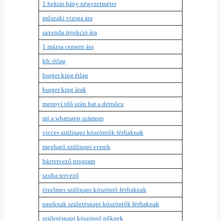
1 hektár hány négyzetméter
műszaki vizsga ára
saxenda injekció ára
1 mázsa cement ára
kfc étlap
burger king étlap
burger king árak
mennyi idő után hat a detralex
mi a whatsapp számom
vicces szülinapi köszöntők férfiaknak
megható szülinapi versek
háztervező program
szoba tervező
érzelmes szülinapi köszöntő férfiaknak
pasiknak születésnapi köszöntők férfiaknak
születésnapi köszöntő nőknek