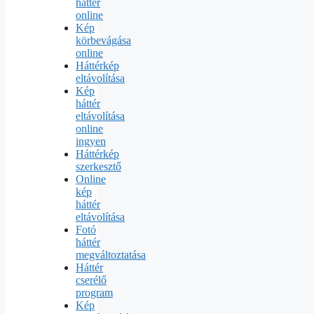
háttér
online
Kép
körbevágása
online
Háttérkép
eltávolítása
Kép
háttér
eltávolítása
online
ingyen
Háttérkép
szerkesztő
Online
kép
háttér
eltávolítása
Fotó
háttér
megváltoztatása
Háttér
cserélő
program
Kép