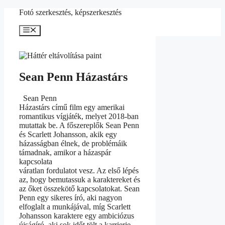
Kilépés
Fotó szerkesztés, képszerkesztés
a
tartalomba
Menü
Sean Penn Házastárs
Sean Penn
Házastárs című film egy amerikai
romantikus vígjáték, melyet 2018-ban
mutattak be. A főszereplők Sean Penn
és Scarlett Johansson, akik egy
házasságban élnek, de problémáik
támadnak, amikor a házaspár
kapcsolata
váratlan fordulatot vesz. Az első lépés
az, hogy bemutassuk a karaktereket és
az őket összekötő kapcsolatokat. Sean
Penn egy sikeres író, aki nagyon
elfoglalt a munkájával, míg Scarlett
Johansson karaktere egy ambiciózus
újságíró, aki sok időt tölt a karrierje