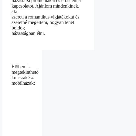
házastársi problémákat és erősíteni a
kapcsolatot. Ajánlom mindenkinek,
aki
szereti a romantikus vígjátékokat és
szeretné megérteni, hogyan lehet
boldog
házasságban élni.
Élőben is
megtekinthető
kulcsrakész
mobilházak: