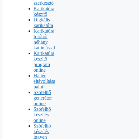
szerkesztő
Karikatúra
készítő
Digitális
karikatúra
Karikatúra
fotóból
néhány
kattintással
Karikatúra
készítő
program
online
Háttér
eltávolítása
paint
Szófelhő
generátor
online
Szófelhő
készítés
online
Szófelhő
készítés
ingyen