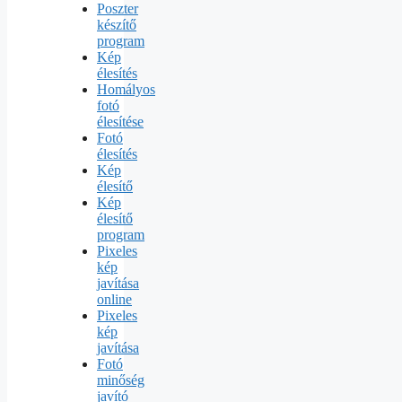
Poszter
készítő
program
Kép
élesítés
Homályos
fotó
élesítése
Fotó
élesítés
Kép
élesítő
Kép
élesítő
program
Pixeles
kép
javítása
online
Pixeles
kép
javítása
Fotó
minőség
javító