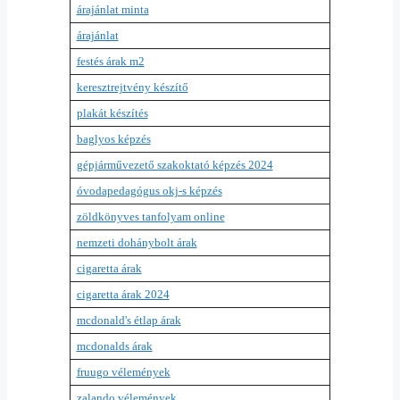
árajánlat minta
árajánlat
festés árak m2
keresztrejtvény készítő
plakát készítés
baglyos képzés
gépjárművezető szakoktató képzés 2024
óvodapedagógus okj-s képzés
zöldkönyves tanfolyam online
nemzeti dohánybolt árak
cigaretta árak
cigaretta árak 2024
mcdonald's étlap árak
mcdonalds árak
fruugo vélemények
zalando vélemények