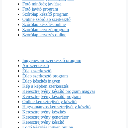
Fotó minőség javítása
Fotó javító program
Szórólap készítő program
Online szórólap szerkesztő
Szórólap készítés online
Szórólap tervező program
Szórólap tervezés online
Ingyenes arc szerkesztő program
Arc szerkesztő
Étlap szerkesztő
Étlap szerkesztő program
Étlap készítés ingyen
Kép a képben szerkesztés
Keresztrejtvény készítő program magyar
Keresztrejtvény készítő program
Online keresztrejtvény készítő
Hagyományos keresztrejtvény készítő
Keresztrejtvény készítés
Keresztrejtvény generátor
Keresztrejtvény készítő
Logó készítés ingyen online