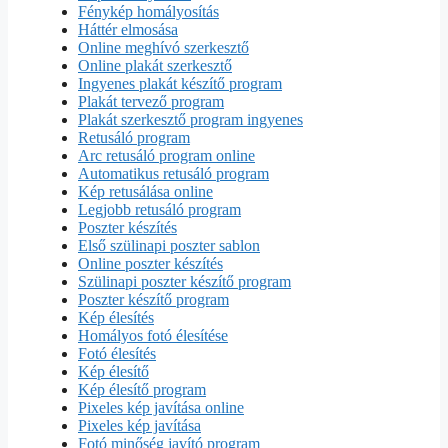
Fénykép homályosítás
Háttér elmosása
Online meghívó szerkesztő
Online plakát szerkesztő
Ingyenes plakát készítő program
Plakát tervező program
Plakát szerkesztő program ingyenes
Retusáló program
Arc retusáló program online
Automatikus retusáló program
Kép retusálása online
Legjobb retusáló program
Poszter készítés
Első szülinapi poszter sablon
Online poszter készítés
Szülinapi poszter készítő program
Poszter készítő program
Kép élesítés
Homályos fotó élesítése
Fotó élesítés
Kép élesítő
Kép élesítő program
Pixeles kép javítása online
Pixeles kép javítása
Fotó minőség javító program