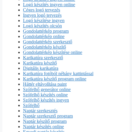
Logó készítés ingyen online
Céges logó tervezés
Ingyen logó tervezés
Logó készítése ingyen
Logó készítés olcsón
Gondolattérkép program
Gondolattérkép online
Gondolattérkép szerkesztő
Gondolattérkép készítő
Gondolattérkép készítése online
Karikatúra szerkesztő
Karikatúra készítő
Digitális karikatúra
Karikatúra fotóból néhány kattintással
Karikatúra készítő program online
Háttér eltávolítása paint
Szófelhő generátor online
Szófelhő készítés online
Szófelhő készítés ingyen
Szófelhő
Naptár szerkesztés
Naptár szerkesztő program
Naptár készítő program
Naptár készítés online
Egyedi naptár készítés