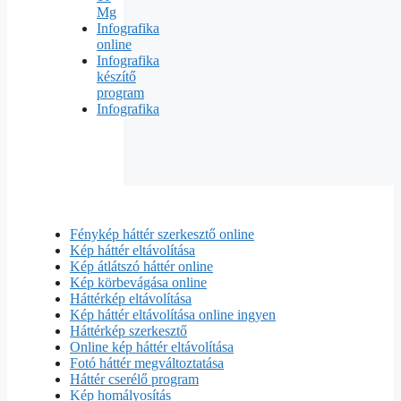
Mg
Infografika
online
Infografika
készítő
program
Infografika
Fénykép háttér szerkesztő online
Kép háttér eltávolítása
Kép átlátszó háttér online
Kép körbevágása online
Háttérkép eltávolítása
Kép háttér eltávolítása online ingyen
Háttérkép szerkesztő
Online kép háttér eltávolítása
Fotó háttér megváltoztatása
Háttér cserélő program
Kép homályosítás