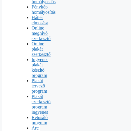
homályosítás
Fénykép
homályosítás
Háttér
elmosása
Online
meghívó
szerkesztő
Online
plakát
szerkesztő
Ingyenes
plakát
készítő
program
Plakát
tervező
program
Plakát
szerkesztő
program
ingyenes
Retusáló
program
Arc