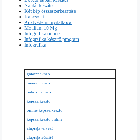
Naptár készítés
Két kép összeszerkesztése
Kapcsolat
Adatvédelmi nyilatkozat
Motilium 10 Mg
Infografika online
Infografika készítő program
Infografika
gábor névnap
tamás névnap
balázs névnap
képszerkesztő
online képszerkesztő
képszerkesztő online
alaprajz tervező
alaprajz készítő