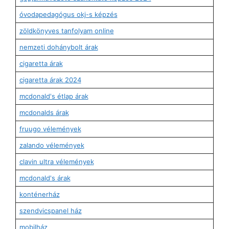
óvodapedagógus okj-s képzés
zöldkönyves tanfolyam online
nemzeti dohánybolt árak
cigaretta árak
cigaretta árak 2024
mcdonald's étlap árak
mcdonalds árak
fruugo vélemények
zalando vélemények
clavin ultra vélemények
mcdonald's árak
konténerház
szendvicspanel ház
mobilház