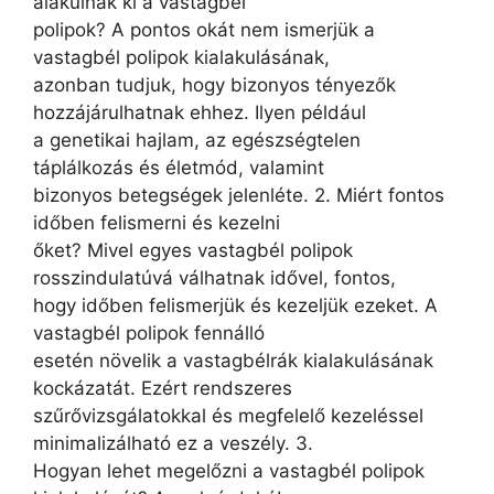
alakulnak ki a vastagbél
polipok? A pontos okát nem ismerjük a
vastagbél polipok kialakulásának,
azonban tudjuk, hogy bizonyos tényezők
hozzájárulhatnak ehhez. Ilyen például
a genetikai hajlam, az egészségtelen
táplálkozás és életmód, valamint
bizonyos betegségek jelenléte. 2. Miért fontos
időben felismerni és kezelni
őket? Mivel egyes vastagbél polipok
rosszindulatúvá válhatnak idővel, fontos,
hogy időben felismerjük és kezeljük ezeket. A
vastagbél polipok fennálló
esetén növelik a vastagbélrák kialakulásának
kockázatát. Ezért rendszeres
szűrővizsgálatokkal és megfelelő kezeléssel
minimalizálható ez a veszély. 3.
Hogyan lehet megelőzni a vastagbél polipok