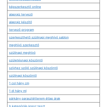
képszerkesztő online
alaprajz tervező
alaprajz készítő
tervező program
szerkeszthető szülinapi meghívó sablon
meghívó szerkesztő
szülinapi meghívó
születésnapi köszöntő
szívhez szóló szülinapi köszöntő
szülinapi köszöntő
1 col hány cm
1 dl hány ml
párkány parasztétterem étlap árak
b kategóriás kresz teszt