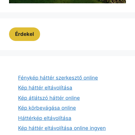
Érdekel
Fénykép háttér szerkesztő online
Kép háttér eltávolítása
Kép átlátszó háttér online
Kép körbevágása online
Háttérkép eltávolítása
Kép háttér eltávolítása online ingyen