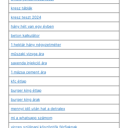
kresz táblák
kresz teszt 2024
hány hét van egy évben
beton kalkulátor
1 hektár hány négyzetméter
műszaki vizsga ára
saxenda injekció ára
1 mázsa cement ára
kfc étlap
burger king étlap
burger king árak
mennyi idő után hat a detralex
mi a whatsapp számom
vicces szülinapi köszöntők férfiaknak