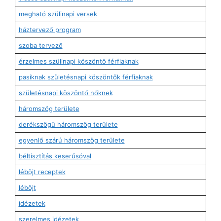
megható szülinapi versek
háztervező program
szoba tervező
érzelmes szülinapi köszöntő férfiaknak
pasiknak születésnapi köszöntők férfiaknak
születésnapi köszöntő nőknek
háromszög területe
derékszögű háromszög területe
egyenlő szárú háromszög területe
béltisztítás keserűsóval
léböjt receptek
léböjt
idézetek
szerelmes idézetek