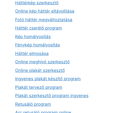
Háttérkép szerkesztő
Online kép háttér eltávolítása
Fotó háttér megváltoztatása
Háttér cserélő program
Kép homályosítás
Fénykép homályosítás
Háttér elmosása
Online meghívó szerkesztő
Online plakát szerkesztő
Ingyenes plakát készítő program
Plakát tervező program
Plakát szerkesztő program ingyenes
Retusáló program
Arc retusáló program online