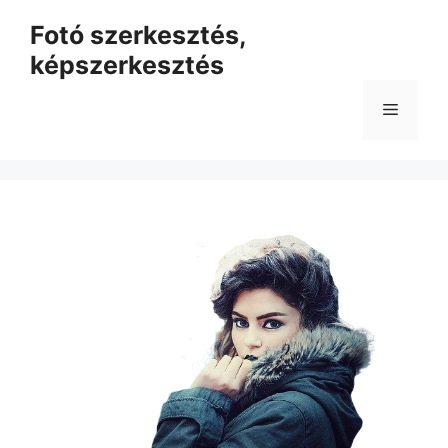
Kilépés
Fotó szerkesztés,
a
képszerkesztés
tartalomba
Menü