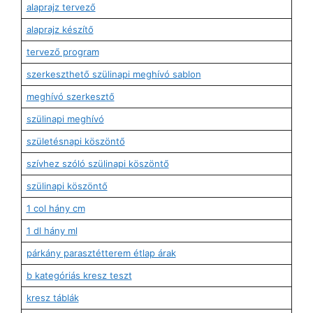
alaprajz tervező
alaprajz készítő
tervező program
szerkeszthető szülinapi meghívó sablon
meghívó szerkesztő
szülinapi meghívó
születésnapi köszöntő
szívhez szóló szülinapi köszöntő
szülinapi köszöntő
1 col hány cm
1 dl hány ml
párkány parasztétterem étlap árak
b kategóriás kresz teszt
kresz táblák