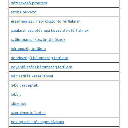
háztervező program
szoba tervező
érzelmes szülinapi köszöntő férfiaknak
pasiknak születésnapi köszöntők férfiaknak
születésnapi köszöntő nőknek
háromszög területe
derékszögű háromszög területe
egyenlő szárú háromszög területe
béltisztítás keserűsóval
léböjt receptek
léböjt
idézetek
szerelmes idézetek
boldog születésnapot kívánok