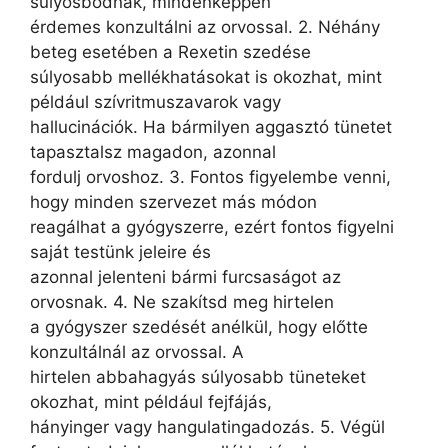
súlyosbodnak, mindenképpen
érdemes konzultálni az orvossal. 2. Néhány
beteg esetében a Rexetin szedése
súlyosabb mellékhatásokat is okozhat, mint
például szívritmuszavarok vagy
hallucinációk. Ha bármilyen aggasztó tünetet
tapasztalsz magadon, azonnal
fordulj orvoshoz. 3. Fontos figyelembe venni,
hogy minden szervezet más módon
reagálhat a gyógyszerre, ezért fontos figyelni
saját testünk jeleire és
azonnal jelenteni bármi furcsaságot az
orvosnak. 4. Ne szakítsd meg hirtelen
a gyógyszer szedését anélkül, hogy előtte
konzultálnál az orvossal. A
hirtelen abbahagyás súlyosabb tüneteket
okozhat, mint például fejfájás,
hányinger vagy hangulatingadozás. 5. Végül