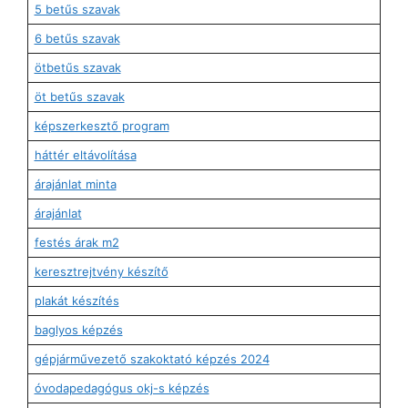
5 betűs szavak
6 betűs szavak
ötbetűs szavak
öt betűs szavak
képszerkesztő program
háttér eltávolítása
árajánlat minta
árajánlat
festés árak m2
keresztrejtvény készítő
plakát készítés
baglyos képzés
gépjárművezető szakoktató képzés 2024
óvodapedagógus okj-s képzés