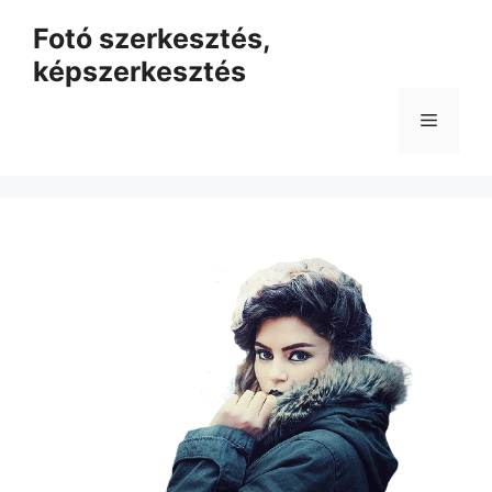
Kilépés
Fotó szerkesztés,
a
képszerkesztés
tartalomba
Menü