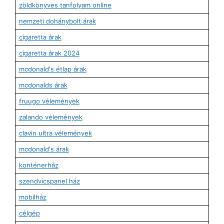
zöldkönyves tanfolyam online
nemzeti dohánybolt árak
cigaretta árak
cigaretta árak 2024
mcdonald's étlap árak
mcdonalds árak
fruugo vélemények
zalando vélemények
clavin ultra vélemények
mcdonald's árak
konténerház
szendvicspanel ház
mobilház
célgép