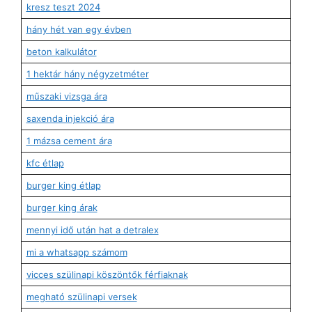
kresz teszt 2024
hány hét van egy évben
beton kalkulátor
1 hektár hány négyzetméter
műszaki vizsga ára
saxenda injekció ára
1 mázsa cement ára
kfc étlap
burger king étlap
burger king árak
mennyi idő után hat a detralex
mi a whatsapp számom
vicces szülinapi köszöntők férfiaknak
megható szülinapi versek