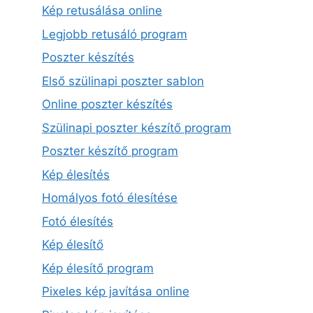
Kép retusálása online
Legjobb retusáló program
Poszter készítés
Első szülinapi poszter sablon
Online poszter készítés
Szülinapi poszter készítő program
Poszter készítő program
Kép élesítés
Homályos fotó élesítése
Fotó élesítés
Kép élesítő
Kép élesítő program
Pixeles kép javítása online