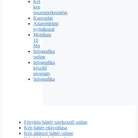
Két
kép
összeszerkesztése
Kapcsolat
Adatvédelmi
nyilatkozat
Motilium
10
Mg
Infografika
online
Infografika
készítő
program
Infografika
Fénykép háttér szerkesztő online
Kép háttér eltávolítása
Kép átlátszó háttér online