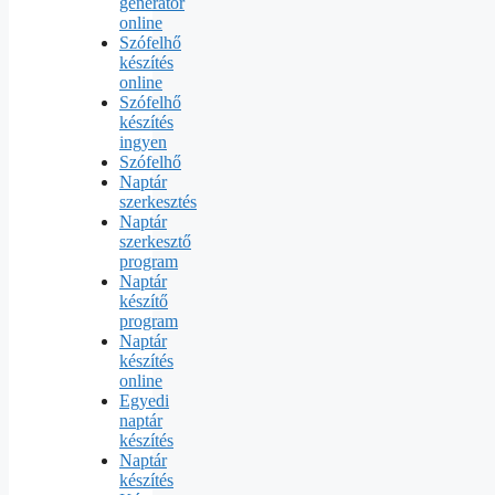
generátor
online
Szófelhő
készítés
online
Szófelhő
készítés
ingyen
Szófelhő
Naptár
szerkesztés
Naptár
szerkesztő
program
Naptár
készítő
program
Naptár
készítés
online
Egyedi
naptár
készítés
Naptár
készítés