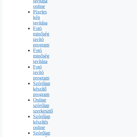
javítása
online
Pixeles
kép
javítása
Fotó
minőség
javító
program
Fotó
minőség
javítása
Fotó
javító
program
Szórólap
készítő
program
Online
szórólap
szerkesztő
Szórólap
készítés
online
Szórólap