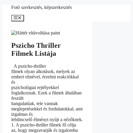
Kilépés
Fotó szerkesztés, képszerkesztés
a
tartalomba
Menü
Pszicho Thriller
Filmek Listája
A pszicho-thriller
filmek olyan alkotások, melyek az
emberi elmével, érzelmi reakciókkal
és
pszichológiai rejtélyekkel
foglalkoznak. Ezek a filmek általában
feszült
hangulatúak, tele vannak
meglepetésekkel és fordulatokkal, ami
izgalmas és
lebilincselő élményt nyújt a nézőknek.
1. A pszicho-thriller filmek fő célja
az, hogy megzavarják és izgalomba