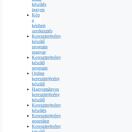
készítés
ingyen
Kép
a
képben
szerkesztés
Keresztrejtvény
készítő
program
magyar
Keresztrejtvény
készítő
program
Online
keresztrejtvény
készítő
Hagyományos
keresztrejtvény
készítő
Keresztrejtvény
készítés
Keresztrejtvény
generátor
Keresztrejtvény
készítő