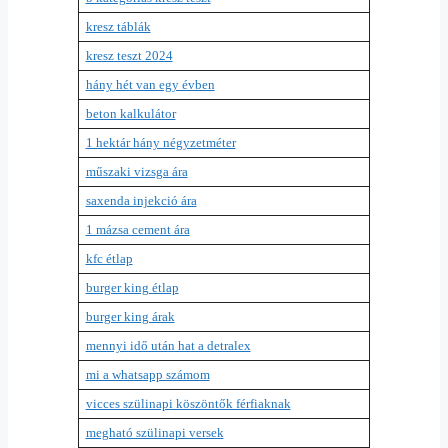
kresz táblák
kresz teszt 2024
hány hét van egy évben
beton kalkulátor
1 hektár hány négyzetméter
műszaki vizsga ára
saxenda injekció ára
1 mázsa cement ára
kfc étlap
burger king étlap
burger king árak
mennyi idő után hat a detralex
mi a whatsapp számom
vicces szülinapi köszöntők férfiaknak
megható szülinapi versek