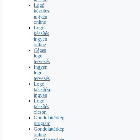
Logó
készítés
ingyen
online
Logó
készítés
ingyen
online
Céges
logó
tervezés
Ingyen
logó
tervezés
Logó
készítése
ingyen
Logó
készítés
olcsón
Gondolattérkép
program
Gondolattérkép
online