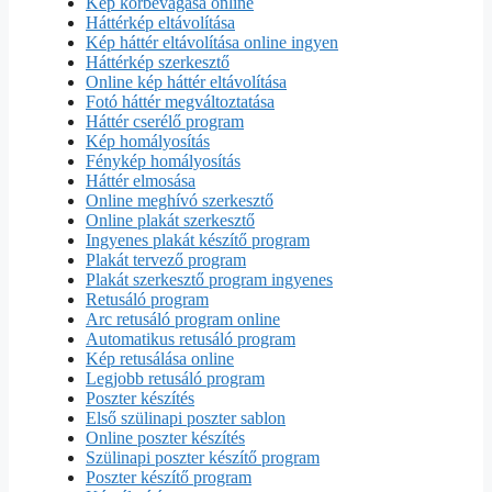
Kép körbevágása online
Háttérkép eltávolítása
Kép háttér eltávolítása online ingyen
Háttérkép szerkesztő
Online kép háttér eltávolítása
Fotó háttér megváltoztatása
Háttér cserélő program
Kép homályosítás
Fénykép homályosítás
Háttér elmosása
Online meghívó szerkesztő
Online plakát szerkesztő
Ingyenes plakát készítő program
Plakát tervező program
Plakát szerkesztő program ingyenes
Retusáló program
Arc retusáló program online
Automatikus retusáló program
Kép retusálása online
Legjobb retusáló program
Poszter készítés
Első szülinapi poszter sablon
Online poszter készítés
Szülinapi poszter készítő program
Poszter készítő program