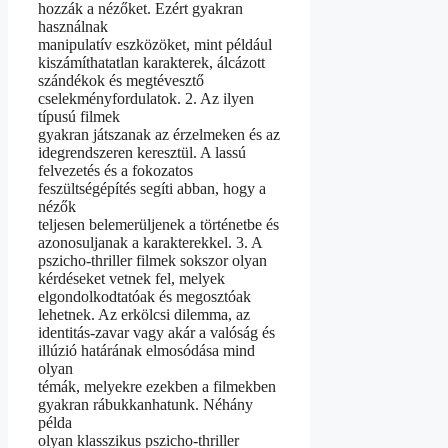
hozzák a nézőket. Ezért gyakran
használnak
manipulatív eszközöket, mint például
kiszámíthatatlan karakterek, álcázott
szándékok és megtévesztő
cselekményfordulatok. 2. Az ilyen
típusú filmek
gyakran játszanak az érzelmeken és az
idegrendszeren keresztül. A lassú
felvezetés és a fokozatos
feszültségépítés segíti abban, hogy a
nézők
teljesen belemerüljenek a történetbe és
azonosuljanak a karakterekkel. 3. A
pszicho-thriller filmek sokszor olyan
kérdéseket vetnek fel, melyek
elgondolkodtatóak és megosztóak
lehetnek. Az erkölcsi dilemma, az
identitás-zavar vagy akár a valóság és
illúzió határának elmosódása mind
olyan
témák, melyekre ezekben a filmekben
gyakran rábukkanhatunk. Néhány
példa
olyan klasszikus pszicho-thriller