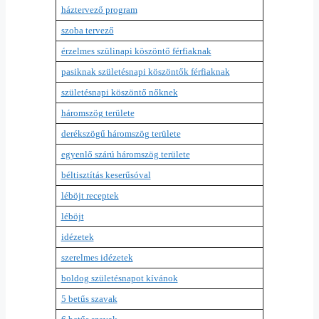
háztervező program
szoba tervező
érzelmes szülinapi köszöntő férfiaknak
pasiknak születésnapi köszöntők férfiaknak
születésnapi köszöntő nőknek
háromszög területe
derékszögű háromszög területe
egyenlő szárú háromszög területe
béltisztítás keserűsóval
léböjt receptek
léböjt
idézetek
szerelmes idézetek
boldog születésnapot kívánok
5 betűs szavak