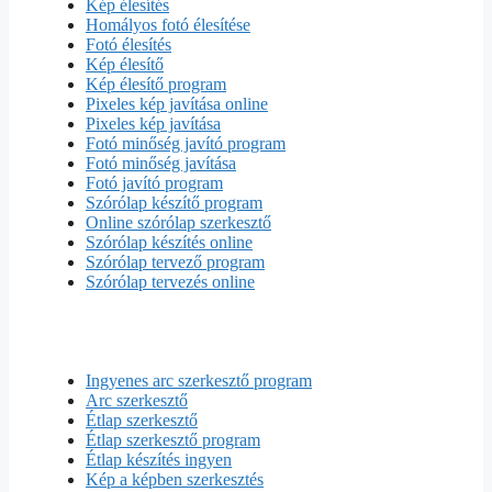
Kép élesítés
Homályos fotó élesítése
Fotó élesítés
Kép élesítő
Kép élesítő program
Pixeles kép javítása online
Pixeles kép javítása
Fotó minőség javító program
Fotó minőség javítása
Fotó javító program
Szórólap készítő program
Online szórólap szerkesztő
Szórólap készítés online
Szórólap tervező program
Szórólap tervezés online
Ingyenes arc szerkesztő program
Arc szerkesztő
Étlap szerkesztő
Étlap szerkesztő program
Étlap készítés ingyen
Kép a képben szerkesztés