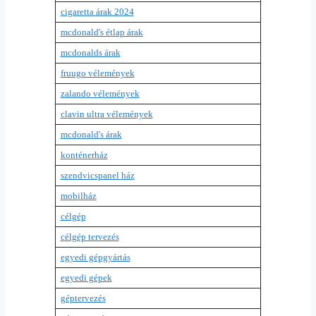
cigaretta árak 2024
mcdonald's étlap árak
mcdonalds árak
fruugo vélemények
zalando vélemények
clavin ultra vélemények
mcdonald's árak
konténerház
szendvicspanel ház
mobilház
célgép
célgép tervezés
egyedi gépgyártás
egyedi gépek
géptervezés