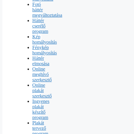
Fotó
háttér
megváltoztatása
Háttér
cserélő
program
Kép
homályosítás
Fénykép
homályosítás
Háttér
elmosása
Online
meghívó
szerkesztő
Online
plakát
szerkesztő
Ingyenes
plakát
készítő
program
Plakát
tervező
program