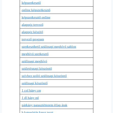
képszerkesztő
online képszerkesztő
képszerkesztő online
alaprajz tervező
alaprajz készítő
tervező program
szerkeszthető szülinapi meghívó sablon
meghívó szerkesztő
szülinapi meghívó
születésnapi köszöntő
szívhez szóló szülinapi köszöntő
szülinapi köszöntő
1 col hány cm
1 dl hány ml
párkány parasztétterem étlap árak
b kategóriás kresz teszt