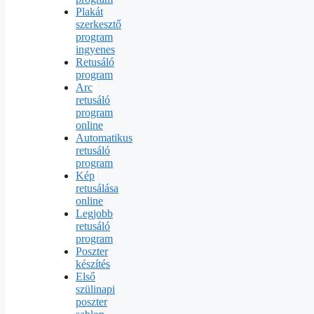
Plakát
szerkesztő
program
ingyenes
Retusáló
program
Arc
retusáló
program
online
Automatikus
retusáló
program
Kép
retusálása
online
Legjobb
retusáló
program
Poszter
készítés
Első
szülinapi
poszter