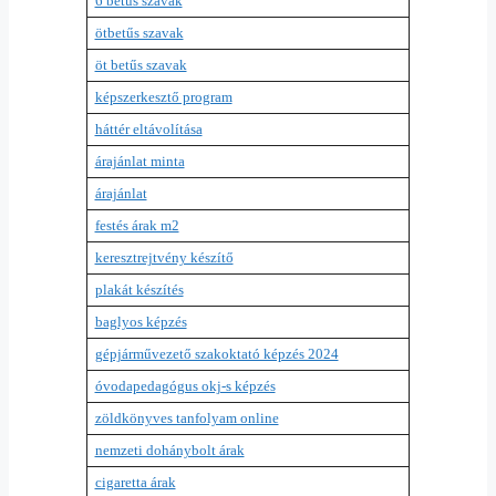
6 betűs szavak
ötbetűs szavak
öt betűs szavak
képszerkesztő program
háttér eltávolítása
árajánlat minta
árajánlat
festés árak m2
keresztrejtvény készítő
plakát készítés
baglyos képzés
gépjárművezető szakoktató képzés 2024
óvodapedagógus okj-s képzés
zöldkönyves tanfolyam online
nemzeti dohánybolt árak
cigaretta árak