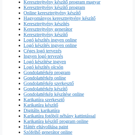
Keresztrejtvény készítő program magyar
Keresztrejtvény készítő program
Online keresztrejtvény készítő
Hagyományos keresztrejtvény készítő
Keresztrejtvény készítés
Keresztrejtvény generátor
Keresztrejtvény készítő
Logó készítés ingyen online
Logó készítés ingyen online
Céges logó tervezés
Ingyen logó tervezés
Logó készítése ingyen
Logó készítés olcsón
Gondolattérkép program
Gondolattérkép online
Gondolattérkép szerkesztő
Gondolattérkép készítő
Gondolattérkép készítése online
Karikatúra szerkesztő
Karikatúra készítő
Digitális karikatúra
Karikatúra fotóból néhány kattintással
Karikatúra készítő program online
Háttér eltávolítása paint
Szófelhő generátor online