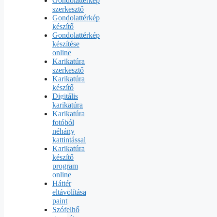
Gondolattérkép
szerkesztő
Gondolattérkép
készítő
Gondolattérkép
készítése
online
Karikatúra
szerkesztő
Karikatúra
készítő
Digitális
karikatúra
Karikatúra
fotóból
néhány
kattintással
Karikatúra
készítő
program
online
Háttér
eltávolítása
paint
Szófelhő