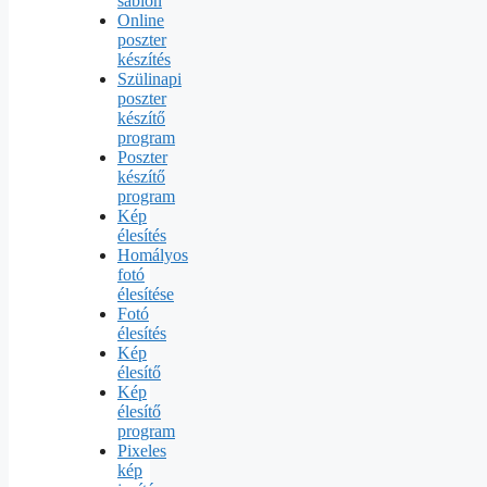
sablon
Online
poszter
készítés
Szülinapi
poszter
készítő
program
Poszter
készítő
program
Kép
élesítés
Homályos
fotó
élesítése
Fotó
élesítés
Kép
élesítő
Kép
élesítő
program
Pixeles
kép