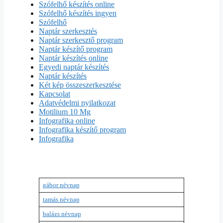
Szófelhő készítés online
Szófelhő készítés ingyen
Szófelhő
Naptár szerkesztés
Naptár szerkesztő program
Naptár készítő program
Naptár készítés online
Egyedi naptár készítés
Naptár készítés
Két kép összeszerkesztése
Kapcsolat
Adatvédelmi nyilatkozat
Motilium 10 Mg
Infografika online
Infografika készítő program
Infografika
gábor névnap
tamás névnap
balázs névnap