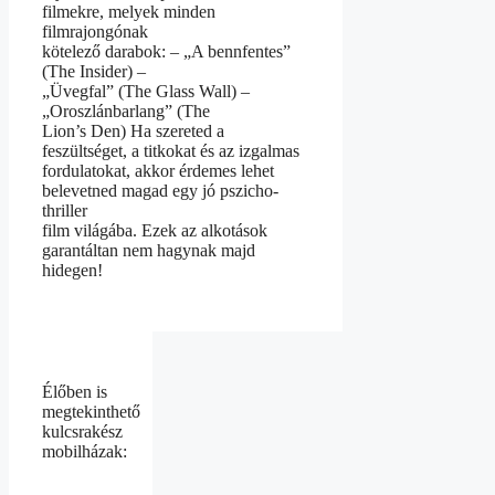
filmekre, melyek minden
filmrajongónak
kötelező darabok: – „A bennfentes”
(The Insider) –
„Üvegfal” (The Glass Wall) –
„Oroszlánbarlang” (The
Lion’s Den) Ha szereted a
feszültséget, a titkokat és az izgalmas
fordulatokat, akkor érdemes lehet
belevetned magad egy jó pszicho-
thriller
film világába. Ezek az alkotások
garantáltan nem hagynak majd
hidegen!
Élőben is
megtekinthető
kulcsrakész
mobilházak: