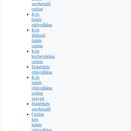
szerkesztő
online
Kép
háttér
eltávolítása
Kép
átlátszó
háttér
online
Kép
körbevágása
online
Háttérkép
eltávolítása
Kép
háttér
eltávolítása
online
ingyen
Háttérkép
szerkesztő
Online
kép
háttér
eltávolítása