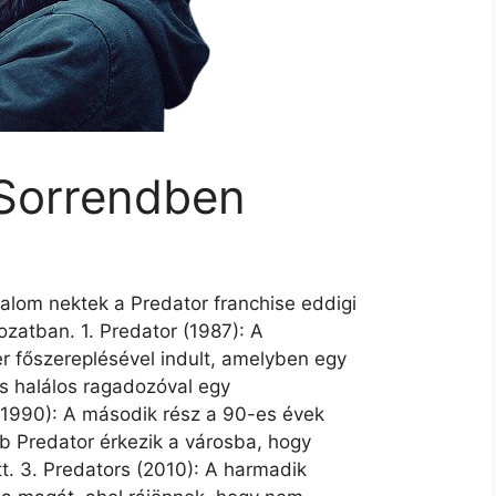
 Sorrendben
lom nektek a Predator franchise eddigi
ozatban. 1. Predator (1987): A
r főszereplésével indult, amelyben egy
és halálos ragadozóval egy
(1990): A második rész a 90-es évek
b Predator érkezik a városba, hogy
. 3. Predators (2010): A harmadik