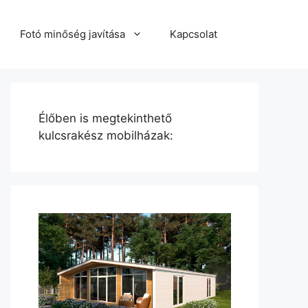
Fotó minőség javítása
Kapcsolat
Élőben is megtekinthető
kulcsrakész mobilházak: