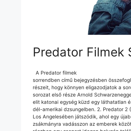
Predator Filmek
A Predator filmek
sorrendben című bejegyzésben összefogla
részeit, hogy könnyen eligazodjatok a sor
sorozat első része Arnold Schwarzenegge
elit katonai egység küzd egy láthatatlan 
dél-amerikai dzsungelben. 2. Predator 2 
Los Angelesében játszódik, ahol egy újab
zsákmányra vadásszon az emberek között