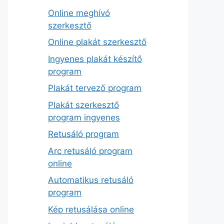
Online meghívó
szerkesztő
Online plakát szerkesztő
Ingyenes plakát készítő
program
Plakát tervező program
Plakát szerkesztő
program ingyenes
Retusáló program
Arc retusáló program
online
Automatikus retusáló
program
Kép retusálása online