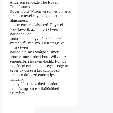
Anderson rendezte The Royal
Tenenbaums.
Robert Ford Wilson viszont egy másik
területen tevékenykedik, ő nem
filmszínész,
hanem énekes-dalszerző. Egyesek
összekeverik az ő nevét Owen
Wilsondal, de
fontos tudni, hogy két különböző
személyről van szó. Összefoglalva
tehát Owen
Wilson a filmes világban ismert
színész, míg Robert Ford Wilson az
zeneiparban tevékenykedik. Fontos
megérteni ezt a különbséget, hogy ne
keverjük össze a két különböző
területen dolgozó embert.Így
mindenki
könnyebben követheti az adott
munkásságukat és elkülönítheti
egymástól.