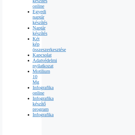
készítés
online
Egyedi
naptár
készítés
Naptár
készítés
Két
kép
összeszerkesztése
Kapcsolat
Adatvédelmi
nyilatkozat
Motilium
10
Mg
Infografika
online
Infografika
készítő
program
Infografika