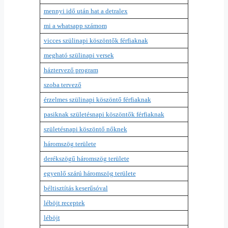
mennyi idő után hat a detralex
mi a whatsapp számom
vicces szülinapi köszöntők férfiaknak
megható szülinapi versek
háztervező program
szoba tervező
érzelmes szülinapi köszöntő férfiaknak
pasiknak születésnapi köszöntők férfiaknak
születésnapi köszöntő nőknek
háromszög területe
derékszögű háromszög területe
egyenlő szárú háromszög területe
béltisztítás keserűsóval
léböjt receptek
léböjt