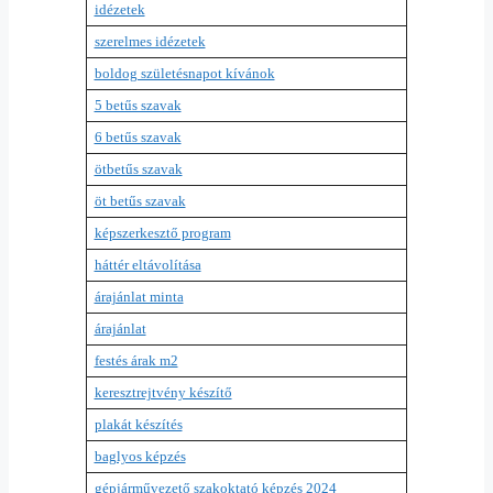
idézetek
szerelmes idézetek
boldog születésnapot kívánok
5 betűs szavak
6 betűs szavak
ötbetűs szavak
öt betűs szavak
képszerkesztő program
háttér eltávolítása
árajánlat minta
árajánlat
festés árak m2
keresztrejtvény készítő
plakát készítés
baglyos képzés
gépjárművezető szakoktató képzés 2024