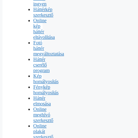
ingyen
Háttérkép
szerkesztő
Online
kép
háttér
eltávolítása
Fotó
háttér
megváltoztatása
Háttér
cserélő
program
Kép
homályosítás
Fénykép
homályosítás
Háttér
elmosása
Online
meghívó
szerkesztő
Online
plakát
szerkesztő