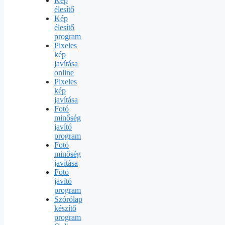
Kép
élesítő
Kép
élesítő
program
Pixeles
kép
javítása
online
Pixeles
kép
javítása
Fotó
minőség
javító
program
Fotó
minőség
javítása
Fotó
javító
program
Szórólap
készítő
program