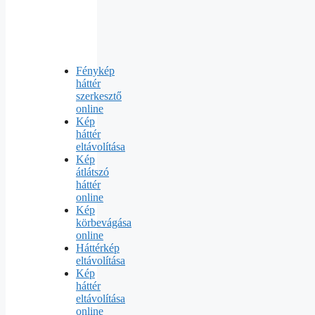
Fénykép
háttér
szerkesztő
online
Kép
háttér
eltávolítása
Kép
átlátszó
háttér
online
Kép
körbevágása
online
Háttérkép
eltávolítása
Kép
háttér
eltávolítása
online