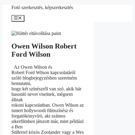
Kilépés
Fotó szerkesztés, képszerkesztés
a
tartalomba
Menü
Owen Wilson Robert
Ford Wilson
Az Owen Wilson és
Robert Ford Wilson kapcsolatáról
szóló blogbejegyzésben szeretném
bemutatni,
hogy két színészről van szó, akik bár
hasonló nevet viselnek, mégsem
állnak
rokoni kapcsolatban. Owen Wilson az
ismert hollywoodi filmszínész és
forgatókönyvíró, aki számos
sikerfilmben játszott már, mint például
a Ben
Stillerrel közös Zoolander vagy a Wes