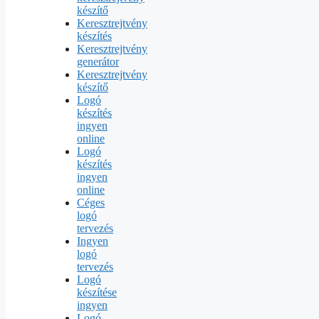
készítő
Keresztrejtvény
készítés
Keresztrejtvény
generátor
Keresztrejtvény
készítő
Logó
készítés
ingyen
online
Logó
készítés
ingyen
online
Céges
logó
tervezés
Ingyen
logó
tervezés
Logó
készítése
ingyen
Logó