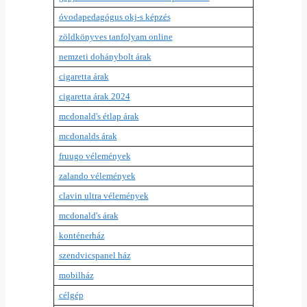
óvodapedagógus okj-s képzés
zöldkönyves tanfolyam online
nemzeti dohánybolt árak
cigaretta árak
cigaretta árak 2024
mcdonald's étlap árak
mcdonalds árak
fruugo vélemények
zalando vélemények
clavin ultra vélemények
mcdonald's árak
konténerház
szendvicspanel ház
mobilház
célgép