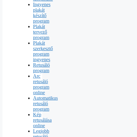
Ingyenes
plakát
készítő
program
Plakát
tervező
program
Plakát
szerkesztő
program
ingyenes
Retusáló
program
Arc
retusáló
program
online
Automatikus
retusáló
program
Kép
retusálása
online
Legjobb
retusáló