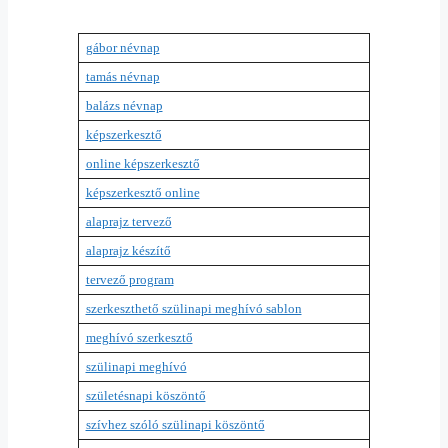
gábor névnap
tamás névnap
balázs névnap
képszerkesztő
online képszerkesztő
képszerkesztő online
alaprajz tervező
alaprajz készítő
tervező program
szerkeszthető szülinapi meghívó sablon
meghívó szerkesztő
szülinapi meghívó
születésnapi köszöntő
szívhez szóló szülinapi köszöntő