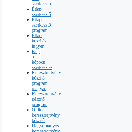
szerkesztő
Étlap
szerkesztő
Étlap
szerkesztő
program
Étlap
készítés
ingyen
Kép
a
képben
szerkesztés
Keresztrejtvény
készítő
program
magyar
Keresztrejtvény
készítő
program
Online
keresztrejtvény
készítő
Hagyományos
keresztrejtvény