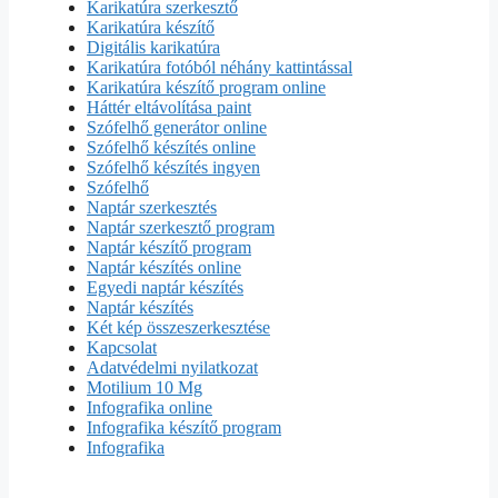
Karikatúra szerkesztő
Karikatúra készítő
Digitális karikatúra
Karikatúra fotóból néhány kattintással
Karikatúra készítő program online
Háttér eltávolítása paint
Szófelhő generátor online
Szófelhő készítés online
Szófelhő készítés ingyen
Szófelhő
Naptár szerkesztés
Naptár szerkesztő program
Naptár készítő program
Naptár készítés online
Egyedi naptár készítés
Naptár készítés
Két kép összeszerkesztése
Kapcsolat
Adatvédelmi nyilatkozat
Motilium 10 Mg
Infografika online
Infografika készítő program
Infografika