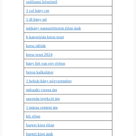
szülinapi köszöntő
1 col hány cm
1 dl hány ml
párkány parasztétterem étlap árak
b kategóriás kresz teszt
kresz táblák
kresz teszt 2024
hány hét van egy évben
beton kalkulátor
1 hektár hány négyzetméter
műszaki vizsga ára
saxenda injekció ára
1 mázsa cement ára
kfc étlap
burger king étlap
burger king árak