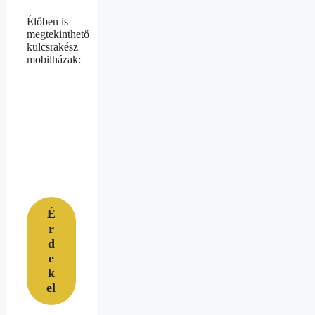
Élőben is
megtekinthető
kulcsrakész
mobilházak:
É
r
d
e
k
el