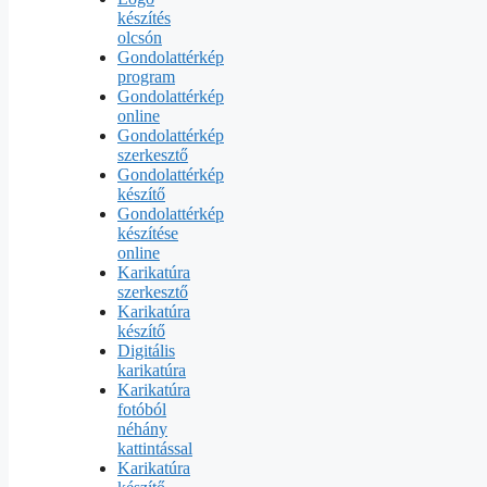
készítés
olcsón
Gondolattérkép
program
Gondolattérkép
online
Gondolattérkép
szerkesztő
Gondolattérkép
készítő
Gondolattérkép
készítése
online
Karikatúra
szerkesztő
Karikatúra
készítő
Digitális
karikatúra
Karikatúra
fotóból
néhány
kattintással
Karikatúra