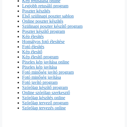
Kép retusálása online
Legjobb retusáló program
Poszter készítés
Első szülinapi poszter sablon
Online poszter készítés
Szülinapi poszter készítő program
Poszter készítő program
Kép élesítés
Homályos fotó élesítése
Fotó élesítés
Kép élesítő
Kép élesítő program
Pixeles kép javítása online
Pixeles kép javítása
Fotó minőség javító program
Fotó minőség javítása
Fotó javító program
Szórólap készítő program
Online szórólap szerkesztő
Szórólap készítés online
Szórólap tervező program
Szórólap tervezés online