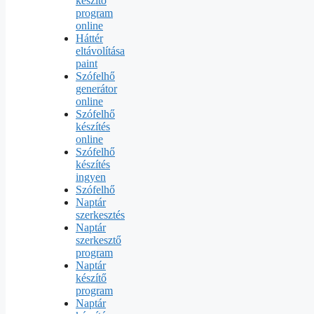
készítő
program
online
Háttér
eltávolítása
paint
Szófelhő
generátor
online
Szófelhő
készítés
online
Szófelhő
készítés
ingyen
Szófelhő
Naptár
szerkesztés
Naptár
szerkesztő
program
Naptár
készítő
program
Naptár