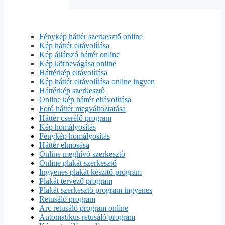
Fénykép háttér szerkesztő online
Kép háttér eltávolítása
Kép átlátszó háttér online
Kép körbevágása online
Háttérkép eltávolítása
Kép háttér eltávolítása online ingyen
Háttérkép szerkesztő
Online kép háttér eltávolítása
Fotó háttér megváltoztatása
Háttér cserélő program
Kép homályosítás
Fénykép homályosítás
Háttér elmosása
Online meghívó szerkesztő
Online plakát szerkesztő
Ingyenes plakát készítő program
Plakát tervező program
Plakát szerkesztő program ingyenes
Retusáló program
Arc retusáló program online
Automatikus retusáló program