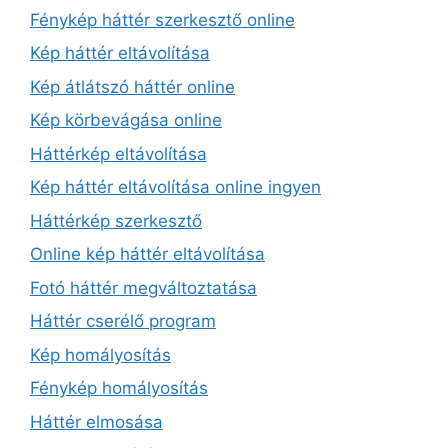
Fénykép háttér szerkesztő online
Kép háttér eltávolítása
Kép átlátszó háttér online
Kép körbevágása online
Háttérkép eltávolítása
Kép háttér eltávolítása online ingyen
Háttérkép szerkesztő
Online kép háttér eltávolítása
Fotó háttér megváltoztatása
Háttér cserélő program
Kép homályosítás
Fénykép homályosítás
Háttér elmosása