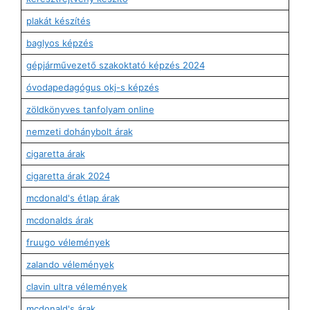
plakát készítés
baglyos képzés
gépjárművezető szakoktató képzés 2024
óvodapedagógus okj-s képzés
zöldkönyves tanfolyam online
nemzeti dohánybolt árak
cigaretta árak
cigaretta árak 2024
mcdonald's étlap árak
mcdonalds árak
fruugo vélemények
zalando vélemények
clavin ultra vélemények
mcdonald's árak