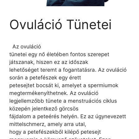
Ovuláció Tünetei
Az ovuláció
tünetei egy nő életében fontos szerepet
játszanak, hiszen ez az időszak
lehetőséget teremt a fogantatásra. Az ovuláció
során a petefészek egy érett
petesejtet bocsát ki, amelyet a spermiumok
megtermékenyíthetnek. Az ovuláció
legjellemzőbb tünete a menstruációs ciklus
közepén jelentkező görcsös
fájdalom a peteérés helyén. Ez az úgynevezett
mittelschmerz, amely arra utal,
hogy a petefészekből kilépő petesejt