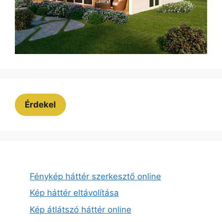
Érdekel
Fénykép háttér szerkesztő online
Kép háttér eltávolítása
Kép átlátszó háttér online