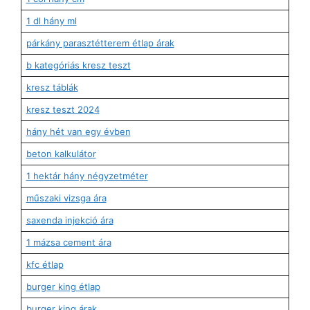
1 dl hány ml
párkány parasztétterem étlap árak
b kategóriás kresz teszt
kresz táblák
kresz teszt 2024
hány hét van egy évben
beton kalkulátor
1 hektár hány négyzetméter
műszaki vizsga ára
saxenda injekció ára
1 mázsa cement ára
kfc étlap
burger king étlap
burger king árak