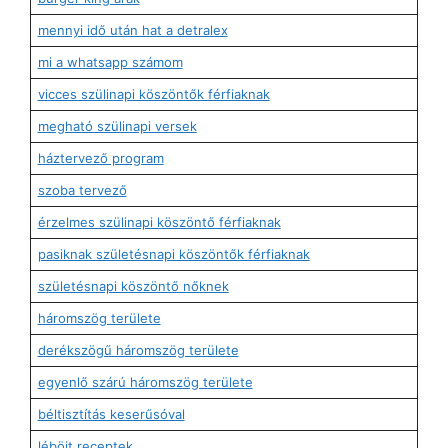
mennyi idő után hat a detralex
mi a whatsapp számom
vicces szülinapi köszöntők férfiaknak
megható szülinapi versek
háztervező program
szoba tervező
érzelmes szülinapi köszöntő férfiaknak
pasiknak születésnapi köszöntők férfiaknak
születésnapi köszöntő nőknek
háromszög területe
derékszögű háromszög területe
egyenlő szárú háromszög területe
béltisztítás keserűsóval
léböjt receptek