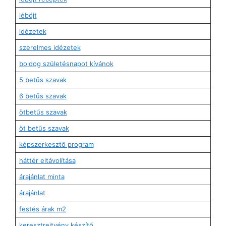
léböjt
idézetek
szerelmes idézetek
boldog születésnapot kívánok
5 betűs szavak
6 betűs szavak
ötbetűs szavak
öt betűs szavak
képszerkesztő program
háttér eltávolítása
árajánlat minta
árajánlat
festés árak m2
keresztrejtvény készítő