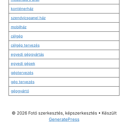
konténerház
szendvicspanel ház
mobilház
célgép
célgép tervezés
egyedi gépgyártás
egyedi gépek
géptervezés
gép tervezés
gépgyártó
© 2026 Fotó szerkesztés, képszerkesztés
• Készült
GeneratePress