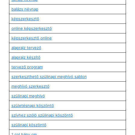
balázs névnap
képszerkesztő
online képszerkesztő
képszerkesztő online
alaprajz tervező
alaprajz készítő
tervező program
szerkeszthető szülinapi meghívó sablon
meghívó szerkesztő
szülinapi meghívó
születésnapi köszöntő
szívhez szóló szülinapi köszöntő
szülinapi köszöntő
1 col hány cm