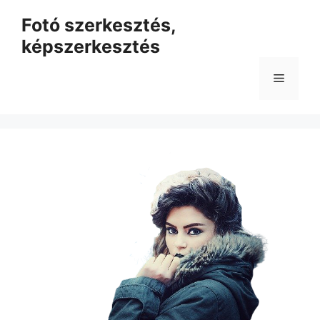
Kilépés
Fotó szerkesztés,
a
képszerkesztés
tartalomba
Menü