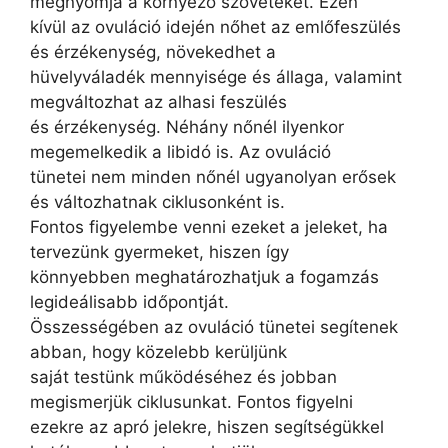
megnyomja a környező szöveteket. Ezen
kívül az ovuláció idején nőhet az emlőfeszülés
és érzékenység, növekedhet a
hüvelyváladék mennyisége és állaga, valamint
megváltozhat az alhasi feszülés
és érzékenység. Néhány nőnél ilyenkor
megemelkedik a libidó is. Az ovuláció
tünetei nem minden nőnél ugyanolyan erősek
és változhatnak ciklusonként is.
Fontos figyelembe venni ezeket a jeleket, ha
tervezünk gyermeket, hiszen így
könnyebben meghatározhatjuk a fogamzás
legideálisabb időpontját.
Összességében az ovuláció tünetei segítenek
abban, hogy közelebb kerüljünk
saját testünk működéséhez és jobban
megismerjük ciklusunkat. Fontos figyelni
ezekre az apró jelekre, hiszen segítségükkel