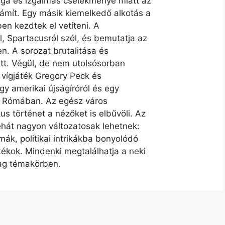
lága és izgalmas cselekménye miatt az
ámít. Egy másik kiemelkedő alkotás a
en kezdtek el vetíteni. A
, Spartacusról szól, és bemutatja az
n. A sorozat brutalitása és
lett. Végül, de nem utolsósorban
 vígjáték Gregory Peck és
y amerikai újságíróról és egy
ak Rómában. Az egész város
s történet a nézőket is elbűvöli. Az
ehát nagyon változatosak lehetnek:
mák, politikai intrikákba bonyolódó
ékok. Mindenki megtalálhatja a neki
dag témakörben.