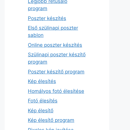
Legjobb retusáló
program
Poszter készítés
Első szülinapi poszter
sablon
Online poszter készítés
Szülinapi poszter készítő
program
Poszter készítő program
Kép élesítés
Homályos fotó élesítése
Fotó élesítés
Kép élesítő
Kép élesítő program
Pixeles kép javítása