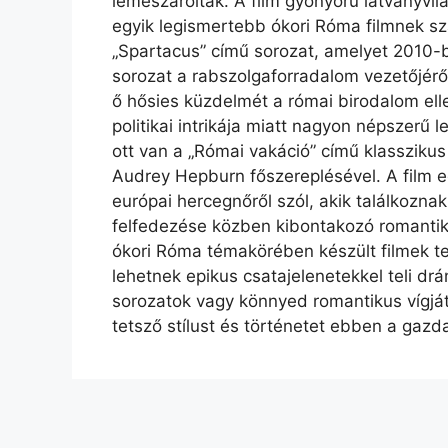
lemészárolták. A film gyönyörű látványvi
egyik legismertebb ókori Róma filmnek sz
„Spartacus” című sorozat, amelyet 2010-b
sorozat a rabszolgaforradalom vezetőjéről
ő hősies küzdelmét a római birodalom elle
politikai intrikája miatt nagyon népszerű 
ott van a „Római vakáció” című klasszikus
Audrey Hepburn főszereplésével. A film eg
európai hercegnőről szól, akik találkozn
felfedezése közben kibontakozó romantiku
ókori Róma témakörében készült filmek t
lehetnek epikus csatajelenetekkel teli drá
sorozatok vagy könnyed romantikus vígját
tetsző stílust és történetet ebben a gaz