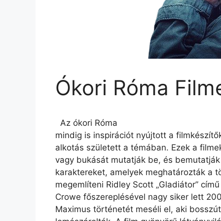
Ókori Róma Film
Az ókori Róma
mindig is inspirációt nyújtott a filmkész
alkotás született a témában. Ezek a filme
vagy bukását mutatják be, és bemutatjá
karaktereket, amelyek meghatározták a tö
megemlíteni Ridley Scott „Gladiátor” című 
Crowe főszereplésével nagy siker lett 200
Maximus történetét meséli el, aki bosszút 