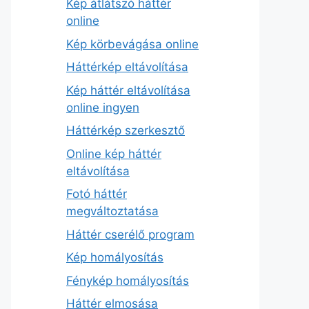
Kép átlátszó háttér
online
Kép körbevágása online
Háttérkép eltávolítása
Kép háttér eltávolítása
online ingyen
Háttérkép szerkesztő
Online kép háttér
eltávolítása
Fotó háttér
megváltoztatása
Háttér cserélő program
Kép homályosítás
Fénykép homályosítás
Háttér elmosása