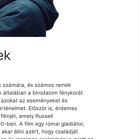
ek
ítők számára, és számos remek
k általában a birodalom fénykorát
k azokat az eseményeket és
rténelmet. Először is, érdemes
filmjét, amely Russell
0-ben. A film egy római gladiátor,
akar állni azért, hogy családját