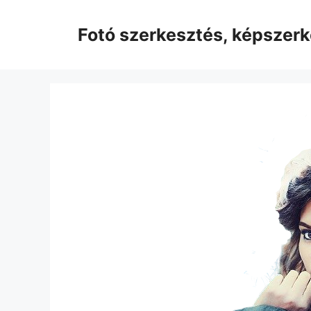
Kilépés
a
Fotó szerkesztés, képszer
tartalomba