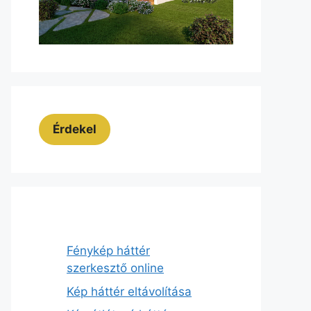
Érdekel
Fénykép háttér
szerkesztő online
Kép háttér eltávolítása