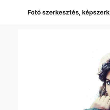
Kilépés
a
Fotó szerkesztés, képszer
tartalomba