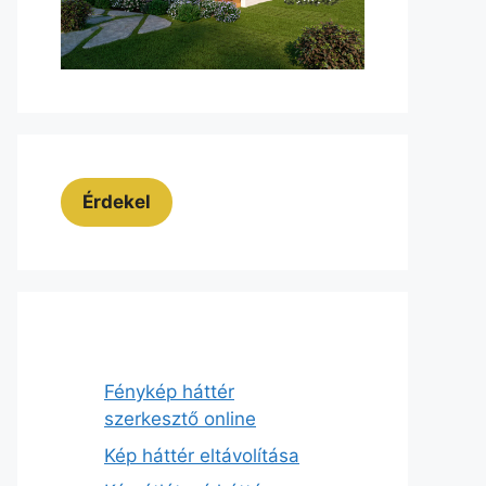
Érdekel
Fénykép háttér
szerkesztő online
Kép háttér eltávolítása