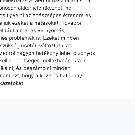
mellékhatás a Medrol használata során
önösen akkor jelentkezhet, ha
os figyelni az egészséges étrendre és
áljuk ezeket a hatásokat. További
például a magas vérnyomás,
hés problémák is. Ezeket minden
 szükség esetén változtatni az
 Medrol nagyon hatékony lehet bizonyos
ell a lehetséges mellékhatásokra is.
ikálni, és beszámolni minden
ítani azt, hogy a kezelés hatékony
ckázatokat.