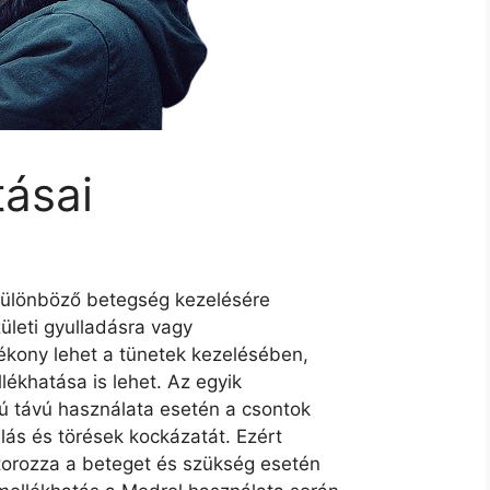
tásai
ülönböző betegség kezelésére
ületi gyulladásra vagy
ékony lehet a tünetek kezelésében,
lékhatása is lehet. Az egyik
ú távú használata esetén a csontok
lás és törések kockázatát. Ezért
torozza a beteget és szükség esetén