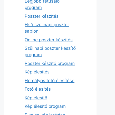
Legjobb retusáló
program
Poszter készítés
Első szülinapi poszter
sablon
Online poszter készítés
Szülinapi poszter készítő
program
Poszter készítő program
Kép élesítés
Homályos fotó élesítése
Fotó élesítés
Kép élesítő
Kép élesítő program
Pixeles kép javítása