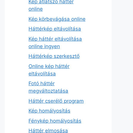
Kép átlátszó háttér
online
Kép körbevágása online
Háttérkép eltávolítása
Kép háttér eltávolítása
online ingyen
Háttérkép szerkesztő
Online kép háttér
eltávolítása
Fotó háttér
megváltoztatása
Háttér cserélő program
Kép homályosítás
Fénykép homályosítás
Háttér elmosása