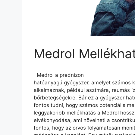
Medrol Mellékha
Medrol a prednizon
hatóanyagú gyógyszer, amelyet számos k
alkalmaznak, például asztmára, reumás íz
bőrbetegségekre. Bár ez a gyógyszer hat
fontos tudni, hogy számos potenciális mel
leggyakoribb mellékhatás a Medrol hossz
elvékonyodása, ami növelheti a csontritku
fontos, hogy az orvos folyamatosan moni