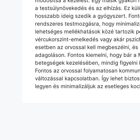
módosítsa a kezelést. Egy másik gyakori 
a testsúlynövekedés és az elhízás. Ez kül
hosszabb ideig szedik a gyógyszert. Font
rendszeres testmozgásra, hogy minimaliz
lehetséges mellékhatások közé tartozik 
vércukorszint-emelkedés vagy akár pszic
esetben az orvossal kell megbeszélni, és
adagoláson. Fontos kiemelni, hogy bár a
betegségek kezelésében, mindig figyelni k
Fontos az orvossal folyamatosan kommun
változással kapcsolatban. Így lehet biztos
legyen és minimalizáljuk az esetleges ko