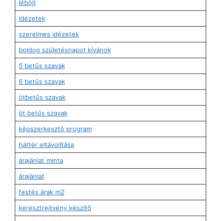
léböjt
idézetek
szerelmes idézetek
boldog születésnapot kívánok
5 betűs szavak
6 betűs szavak
ötbetűs szavak
öt betűs szavak
képszerkesztő program
háttér eltávolítása
árajánlat minta
árajánlat
festés árak m2
keresztrejtvény készítő