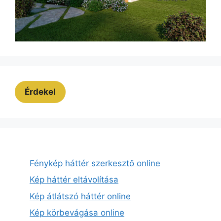
Érdekel
Fénykép háttér szerkesztő online
Kép háttér eltávolítása
Kép átlátszó háttér online
Kép körbevágása online