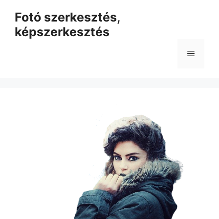
Kilépés
Fotó szerkesztés,
a
képszerkesztés
tartalomba
Menü