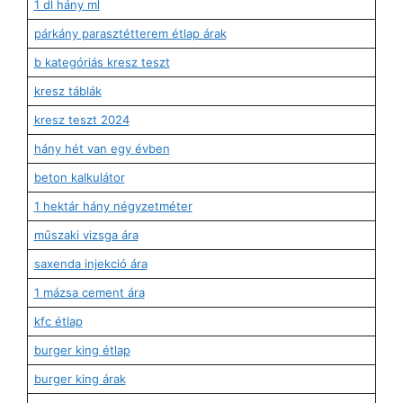
1 dl hány ml
párkány parasztétterem étlap árak
b kategóriás kresz teszt
kresz táblák
kresz teszt 2024
hány hét van egy évben
beton kalkulátor
1 hektár hány négyzetméter
műszaki vizsga ára
saxenda injekció ára
1 mázsa cement ára
kfc étlap
burger king étlap
burger king árak