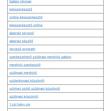
balázs névnap
képszerkesztő
online képszerkesztő
képszerkesztő online
alaprajz tervező
alaprajz készítő
tervező program
szerkeszthető szülinapi meghívó sablon
meghívó szerkesztő
szülinapi meghívó
születésnapi köszöntő
szívhez szóló szülinapi köszöntő
szülinapi köszöntő
1 col hány cm