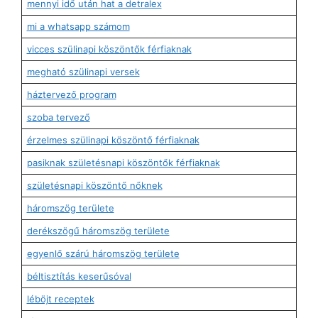
mennyi idő után hat a detralex
mi a whatsapp számom
vicces szülinapi köszöntők férfiaknak
megható szülinapi versek
háztervező program
szoba tervező
érzelmes szülinapi köszöntő férfiaknak
pasiknak születésnapi köszöntők férfiaknak
születésnapi köszöntő nőknek
háromszög területe
derékszögű háromszög területe
egyenlő szárú háromszög területe
béltisztítás keserűsóval
léböjt receptek