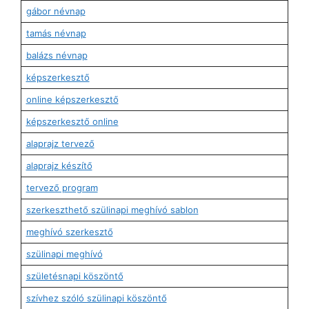
gábor névnap
tamás névnap
balázs névnap
képszerkesztő
online képszerkesztő
képszerkesztő online
alaprajz tervező
alaprajz készítő
tervező program
szerkeszthető szülinapi meghívó sablon
meghívó szerkesztő
szülinapi meghívó
születésnapi köszöntő
szívhez szóló szülinapi köszöntő