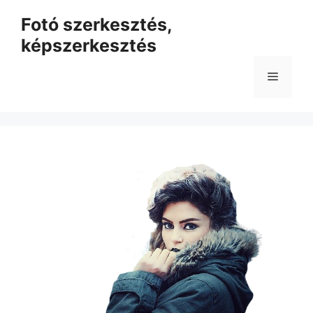
Kilépés
Fotó szerkesztés,
a
képszerkesztés
tartalomba
Menü