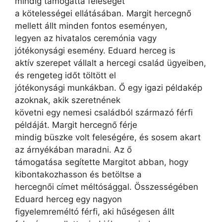
mindig támogatta feleségét
a kötelességei ellátásában. Margit hercegnő
mellett állt minden fontos eseményen,
legyen az hivatalos ceremónia vagy
jótékonysági esemény. Eduard herceg is
aktív szerepet vállalt a hercegi család ügyeiben,
és rengeteg időt töltött el
jótékonysági munkákban. Ő egy igazi példakép
azoknak, akik szeretnének
követni egy nemesi családból származó férfi
példáját. Margit hercegnő férje
mindig büszke volt feleségére, és sosem akart
az árnyékában maradni. Az ő
támogatása segítette Margitot abban, hogy
kibontakozhasson és betöltse a
hercegnői címet méltósággal. Összességében
Eduard herceg egy nagyon
figyelemreméltó férfi, aki hűségesen állt