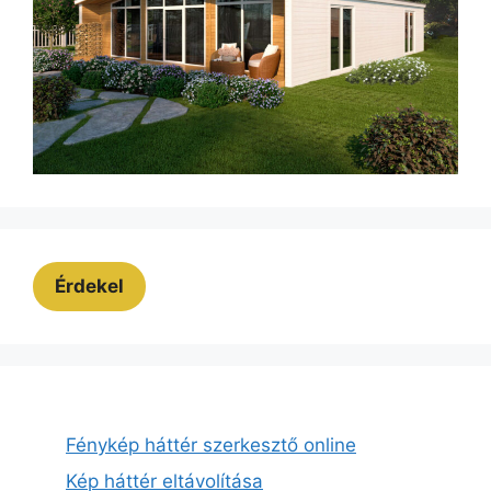
Érdekel
Fénykép háttér szerkesztő online
Kép háttér eltávolítása