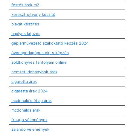
festés árak m2
keresztrejtvény készítő
plakát készítés
baglyos képzés
gépjárművezető szakoktató képzés 2024
óvodapedagógus okj-s képzés
zöldkönyves tanfolyam online
nemzeti dohánybolt árak
cigaretta árak
cigaretta árak 2024
mcdonald's étlap árak
mcdonalds árak
fruugo vélemények
zalando vélemények