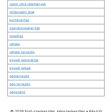
clavin ultra vélemények
mcdonald's árak
konténerház
szendvicspanel ház
mobilház
célgép
célgép tervezés
egyedi gépgyártás
egyedi gépek
géptervezés
gép tervezés
gépgyártó
© 2026 Fotó szerkesztés, képszerkesztés
• Készült