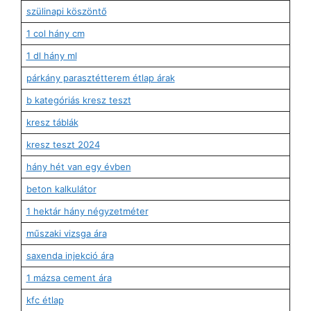
szülinapi köszöntő
1 col hány cm
1 dl hány ml
párkány parasztétterem étlap árak
b kategóriás kresz teszt
kresz táblák
kresz teszt 2024
hány hét van egy évben
beton kalkulátor
1 hektár hány négyzetméter
műszaki vizsga ára
saxenda injekció ára
1 mázsa cement ára
kfc étlap