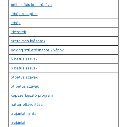
béltisztítás keserűsóval
léböjt receptek
léböjt
idézetek
szerelmes idézetek
boldog születésnapot kívánok
5 betűs szavak
6 betűs szavak
ötbetűs szavak
öt betűs szavak
képszerkesztő program
háttér eltávolítása
árajánlat minta
árajánlat