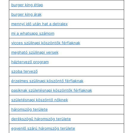
burger king étlap
burger king árak
mennyi idő után hat a detralex
mi a whatsapp számom
vicces szülinapi köszöntők férfiaknak
megható szülinapi versek
háztervező program
szoba tervező
érzelmes szülinapi köszöntő férfiaknak
pasiknak születésnapi köszöntők férfiaknak
születésnapi köszöntő nőknek
háromszög területe
derékszögű háromszög területe
egyenlő szárú háromszög területe