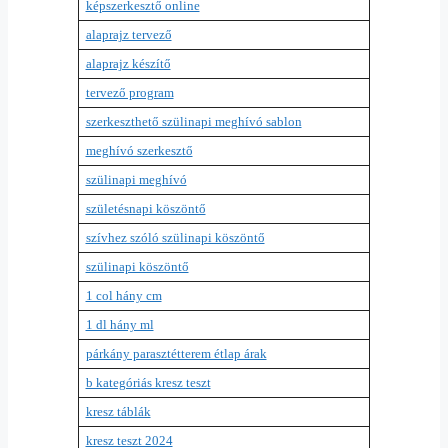
képszerkesztő online
alaprajz tervező
alaprajz készítő
tervező program
szerkeszthető szülinapi meghívó sablon
meghívó szerkesztő
szülinapi meghívó
születésnapi köszöntő
szívhez szóló szülinapi köszöntő
szülinapi köszöntő
1 col hány cm
1 dl hány ml
párkány parasztétterem étlap árak
b kategóriás kresz teszt
kresz táblák
kresz teszt 2024