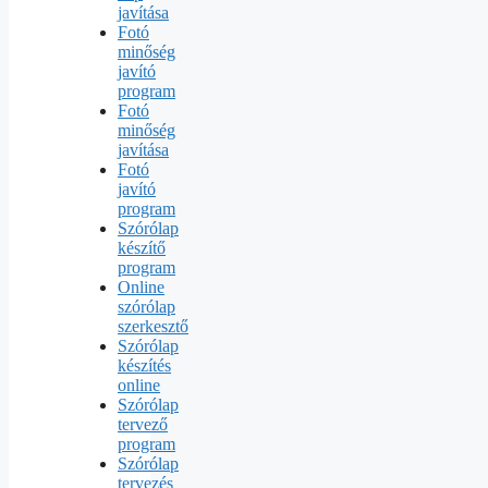
javítása
Fotó
minőség
javító
program
Fotó
minőség
javítása
Fotó
javító
program
Szórólap
készítő
program
Online
szórólap
szerkesztő
Szórólap
készítés
online
Szórólap
tervező
program
Szórólap
tervezés