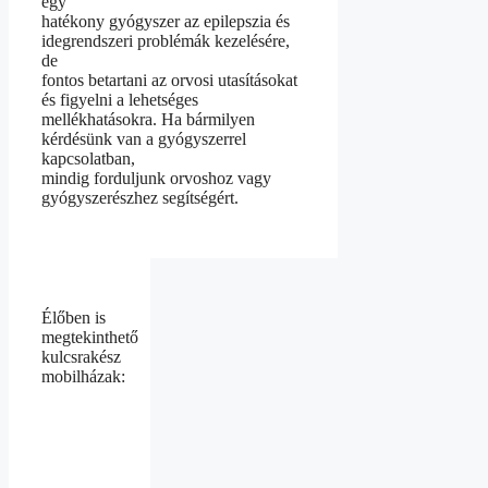
egy
hatékony gyógyszer az epilepszia és
idegrendszeri problémák kezelésére,
de
fontos betartani az orvosi utasításokat
és figyelni a lehetséges
mellékhatásokra. Ha bármilyen
kérdésünk van a gyógyszerrel
kapcsolatban,
mindig forduljunk orvoshoz vagy
gyógyszerészhez segítségért.
Élőben is
megtekinthető
kulcsrakész
mobilházak: