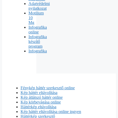
Adatvédelmi
nyilatkozat
Motilium
10
Mg
Infografika
online
Infografika
készítő
program
Infografika
Fénykép háttér szerkesztő online
Kép háttér eltávolítása
Kép átlátszó háttér online
Kép körbevágása online
Háttérkép eltávolítása
Kép háttér eltávolítása online ingyen
Háttérkép szerkesztő