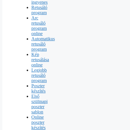
ingyenes
Retusáló
program
Arc
retusáló
program
online
Automatikus
retusáló
program
Kép
retusálása
online
Legjobb
retusáló
program
Poszter
készítés
Első
szülinapi
poszter
sablon
Online
poszter
készítés