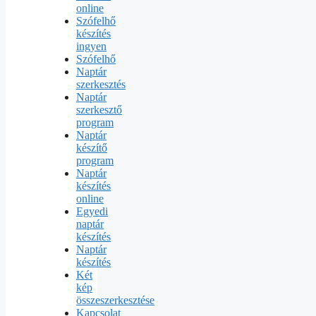
online
Szófelhő
készítés
ingyen
Szófelhő
Naptár
szerkesztés
Naptár
szerkesztő
program
Naptár
készítő
program
Naptár
készítés
online
Egyedi
naptár
készítés
Naptár
készítés
Két
kép
összeszerkesztése
Kapcsolat