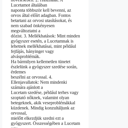
Lucetamot általában
naponta többször kell bevenni, az
orvos által előírt adagban. Fontos
betartani az orvosi utasításokat, és
nem szabad önkényesen
megváltoztatni a
dózist. 3. Mellékhatások: Mint minden
gyógyszer esetén, a Lucetamnak is
lehetnek mellékhatásai, mint például
fejfájás, hányinger vagy
alvásproblémák.
Ha bármilyen kellemetlen tünetet
észlelünk a gyógyszer szedése során,
érdemes
beszélni az orvossal. 4.
Ellenjavallatok: Nem mindenki
számára ajánlott a
Lucetam szedése, például terhes vagy
szoptató nőknek, valamint olyan
betegeknek, akik veseproblémákkal
küzdenek. Mindig konzultáljunk az
orvossal,
mielőtt elkezdjük szedni ezt a
gyógyszert. Összességében a Lucetam