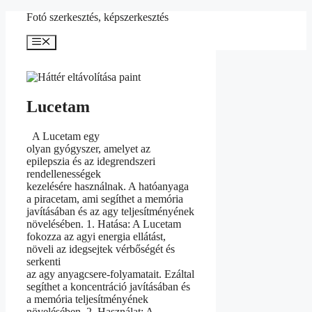
Kilépés
Fotó szerkesztés, képszerkesztés
a
tartalomba
Menü
Lucetam
A Lucetam egy
olyan gyógyszer, amelyet az
epilepszia és az idegrendszeri
rendellenességek
kezelésére használnak. A hatóanyaga
a piracetam, ami segíthet a memória
javításában és az agy teljesítményének
növelésében. 1. Hatása: A Lucetam
fokozza az agyi energia ellátást,
növeli az idegsejtek vérbőségét és
serkenti
az agy anyagcsere-folyamatait. Ezáltal
segíthet a koncentráció javításában és
a memória teljesítményének
növelésében. 2. Használat: A