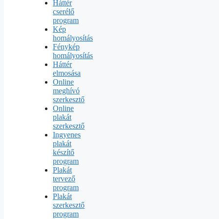
Háttér
cserélő
program
Kép
homályosítás
Fénykép
homályosítás
Háttér
elmosása
Online
meghívó
szerkesztő
Online
plakát
szerkesztő
Ingyenes
plakát
készítő
program
Plakát
tervező
program
Plakát
szerkesztő
program