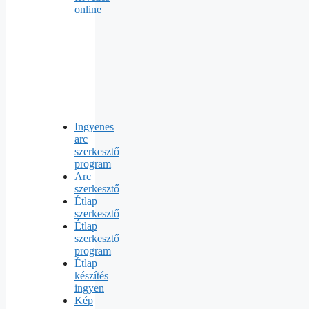
online
Ingyenes
arc
szerkesztő
program
Arc
szerkesztő
Étlap
szerkesztő
Étlap
szerkesztő
program
Étlap
készítés
ingyen
Kép