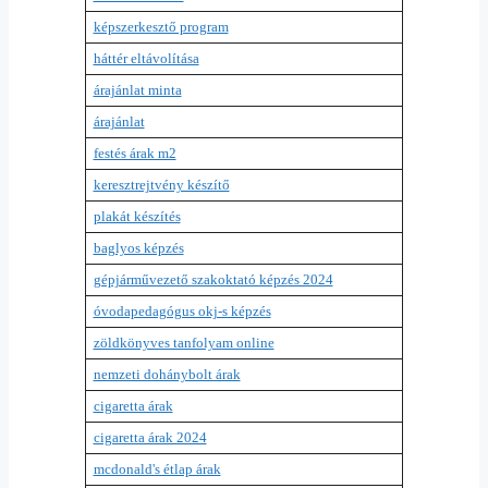
képszerkesztő program
háttér eltávolítása
árajánlat minta
árajánlat
festés árak m2
keresztrejtvény készítő
plakát készítés
baglyos képzés
gépjárművezető szakoktató képzés 2024
óvodapedagógus okj-s képzés
zöldkönyves tanfolyam online
nemzeti dohánybolt árak
cigaretta árak
cigaretta árak 2024
mcdonald's étlap árak