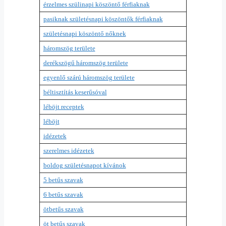
érzelmes szülinapi köszöntő férfiaknak
pasiknak születésnapi köszöntők férfiaknak
születésnapi köszöntő nőknek
háromszög területe
derékszögű háromszög területe
egyenlő szárú háromszög területe
béltisztítás keserűsóval
léböjt receptek
léböjt
idézetek
szerelmes idézetek
boldog születésnapot kívánok
5 betűs szavak
6 betűs szavak
ötbetűs szavak
öt betűs szavak