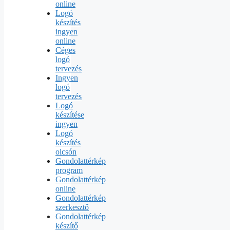
online
Logó
készítés
ingyen
online
Céges
logó
tervezés
Ingyen
logó
tervezés
Logó
készítése
ingyen
Logó
készítés
olcsón
Gondolattérkép
program
Gondolattérkép
online
Gondolattérkép
szerkesztő
Gondolattérkép
készítő