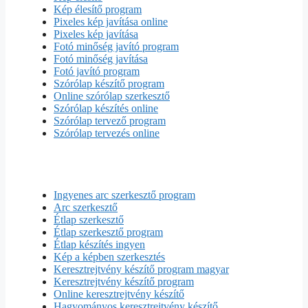
Kép élesítő program
Pixeles kép javítása online
Pixeles kép javítása
Fotó minőség javító program
Fotó minőség javítása
Fotó javító program
Szórólap készítő program
Online szórólap szerkesztő
Szórólap készítés online
Szórólap tervező program
Szórólap tervezés online
Ingyenes arc szerkesztő program
Arc szerkesztő
Étlap szerkesztő
Étlap szerkesztő program
Étlap készítés ingyen
Kép a képben szerkesztés
Keresztrejtvény készítő program magyar
Keresztrejtvény készítő program
Online keresztrejtvény készítő
Hagyományos keresztrejtvény készítő