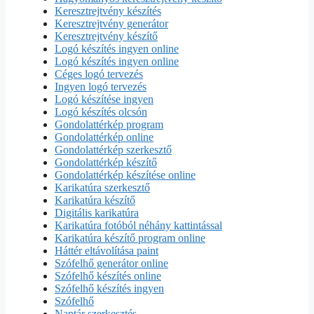
Keresztrejtvény készítés
Keresztrejtvény generátor
Keresztrejtvény készítő
Logó készítés ingyen online
Logó készítés ingyen online
Céges logó tervezés
Ingyen logó tervezés
Logó készítése ingyen
Logó készítés olcsón
Gondolattérkép program
Gondolattérkép online
Gondolattérkép szerkesztő
Gondolattérkép készítő
Gondolattérkép készítése online
Karikatúra szerkesztő
Karikatúra készítő
Digitális karikatúra
Karikatúra fotóból néhány kattintással
Karikatúra készítő program online
Háttér eltávolítása paint
Szófelhő generátor online
Szófelhő készítés online
Szófelhő készítés ingyen
Szófelhő
Naptár szerkesztés