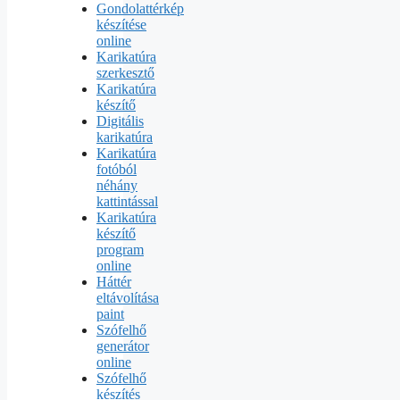
Gondolattérkép
készítése
online
Karikatúra
szerkesztő
Karikatúra
készítő
Digitális
karikatúra
Karikatúra
fotóból
néhány
kattintással
Karikatúra
készítő
program
online
Háttér
eltávolítása
paint
Szófelhő
generátor
online
Szófelhő
készítés