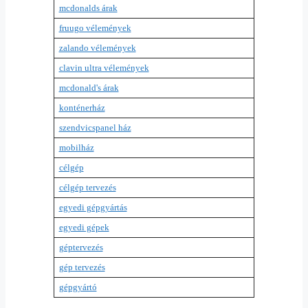
mcdonalds árak
fruugo vélemények
zalando vélemények
clavin ultra vélemények
mcdonald's árak
konténerház
szendvicspanel ház
mobilház
célgép
célgép tervezés
egyedi gépgyártás
egyedi gépek
géptervezés
gép tervezés
gépgyártó