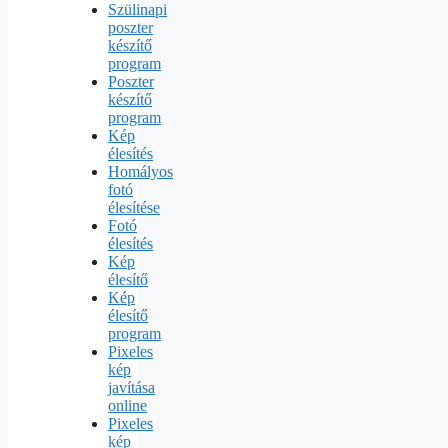
Szülinapi
poszter
készítő
program
Poszter
készítő
program
Kép
élesítés
Homályos
fotó
élesítése
Fotó
élesítés
Kép
élesítő
Kép
élesítő
program
Pixeles
kép
javítása
online
Pixeles
kép