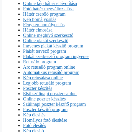
Online kép háttér eltávolítása
Fotó háttér megváltoztatása
Háttér cserélő program
Kép homályosítás
Fénykép homályosítás
Háttér elmosása
Online meghívó szerkesztő
Online plakát szerkesztő
Ingyenes plakát készítő program
Plakát tervező program
Plakát szerkesztő program ingyenes
Retusáló program
Arc retusáló program online
Automatikus retusáló program
Kép retusálása online
Legjobb retusáló program
Poszter készítés
Első szülinapi poszter sablon
Online poszter készítés
Szülinapi poszter készítő program
Poszter készítő program
Kép élesítés
Homályos fotó élesítése
Fotó élesítés
Kép élesítő