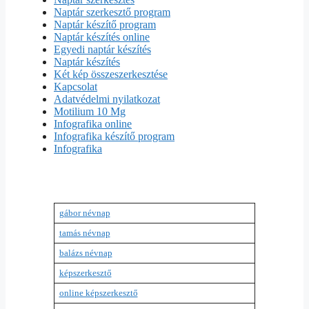
Naptár szerkesztő program
Naptár készítő program
Naptár készítés online
Egyedi naptár készítés
Naptár készítés
Két kép összeszerkesztése
Kapcsolat
Adatvédelmi nyilatkozat
Motilium 10 Mg
Infografika online
Infografika készítő program
Infografika
gábor névnap
tamás névnap
balázs névnap
képszerkesztő
online képszerkesztő