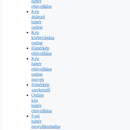
háttér
eltávolítása
Kép
átlátszó
háttér
online
Kép
körbevágása
online
Háttérkép
eltávolítása
Kép
háttér
eltávolítása
online
ingyen
Háttérkép
szerkesztő
Online
kép
háttér
eltávolítása
Fotó
háttér
megváltoztatása