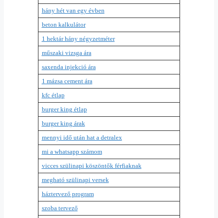
hány hét van egy évben
beton kalkulátor
1 hektár hány négyzetméter
műszaki vizsga ára
saxenda injekció ára
1 mázsa cement ára
kfc étlap
burger king étlap
burger king árak
mennyi idő után hat a detralex
mi a whatsapp számom
vicces szülinapi köszöntők férfiaknak
megható szülinapi versek
háztervező program
szoba tervező