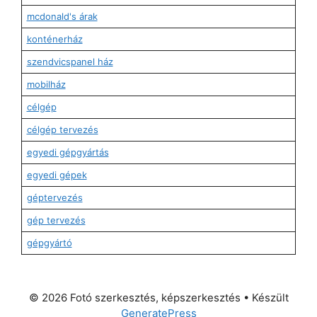
mcdonald's árak
konténerház
szendvicspanel ház
mobilház
célgép
célgép tervezés
egyedi gépgyártás
egyedi gépek
géptervezés
gép tervezés
gépgyártó
© 2026 Fotó szerkesztés, képszerkesztés
• Készült
GeneratePress