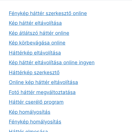
Fénykép háttér szerkesztő online
Kép háttér eltávolítása
Kép átlátszó háttér online
Kép körbevágása online
Háttérkép eltávolítása
Kép háttér eltávolítása online ingyen
Háttérkép szerkesztő
Online kép háttér eltávolítása
Fotó háttér megváltoztatása
Háttér cserélő program
Kép homályosítás
Fénykép homályosítás
Háttér elmosása