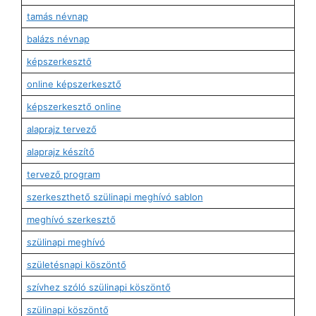
tamás névnap
balázs névnap
képszerkesztő
online képszerkesztő
képszerkesztő online
alaprajz tervező
alaprajz készítő
tervező program
szerkeszthető szülinapi meghívó sablon
meghívó szerkesztő
szülinapi meghívó
születésnapi köszöntő
szívhez szóló szülinapi köszöntő
szülinapi köszöntő