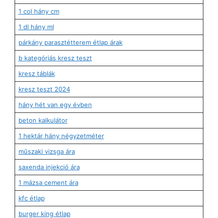
1 col hány cm
1 dl hány ml
párkány parasztétterem étlap árak
b kategóriás kresz teszt
kresz táblák
kresz teszt 2024
hány hét van egy évben
beton kalkulátor
1 hektár hány négyzetméter
műszaki vizsga ára
saxenda injekció ára
1 mázsa cement ára
kfc étlap
burger king étlap