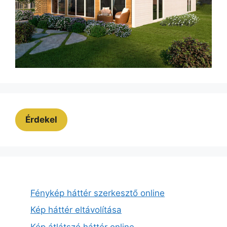
Érdekel
Fénykép háttér szerkesztő online
Kép háttér eltávolítása
Kép átlátszó háttér online