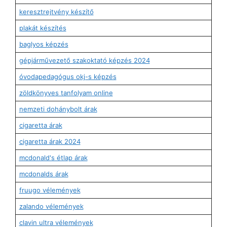
keresztrejtvény készítő
plakát készítés
baglyos képzés
gépjárművezető szakoktató képzés 2024
óvodapedagógus okj-s képzés
zöldkönyves tanfolyam online
nemzeti dohánybolt árak
cigaretta árak
cigaretta árak 2024
mcdonald's étlap árak
mcdonalds árak
fruugo vélemények
zalando vélemények
clavin ultra vélemények