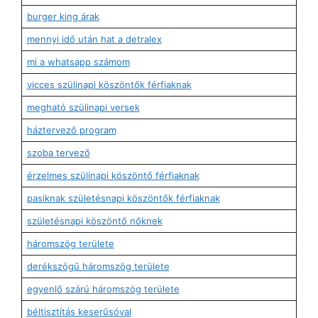
burger king árak
mennyi idő után hat a detralex
mi a whatsapp számom
vicces szülinapi köszöntők férfiaknak
megható szülinapi versek
háztervező program
szoba tervező
érzelmes szülinapi köszöntő férfiaknak
pasiknak születésnapi köszöntők férfiaknak
születésnapi köszöntő nőknek
háromszög területe
derékszögű háromszög területe
egyenlő szárú háromszög területe
béltisztítás keserűsóval