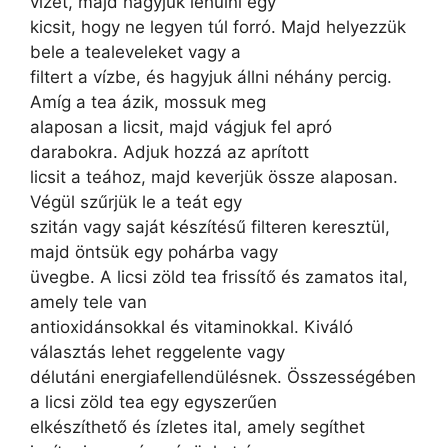
vizet, majd hagyjuk lehűlni egy
kicsit, hogy ne legyen túl forró. Majd helyezzük
bele a tealeveleket vagy a
filtert a vízbe, és hagyjuk állni néhány percig.
Amíg a tea ázik, mossuk meg
alaposan a licsit, majd vágjuk fel apró
darabokra. Adjuk hozzá az aprított
licsit a teához, majd keverjük össze alaposan.
Végül szűrjük le a teát egy
szitán vagy saját készítésű filteren keresztül,
majd öntsük egy pohárba vagy
üvegbe. A licsi zöld tea frissítő és zamatos ital,
amely tele van
antioxidánsokkal és vitaminokkal. Kiváló
választás lehet reggelente vagy
délutáni energiafellendülésnek. Összességében
a licsi zöld tea egy egyszerűen
elkészíthető és ízletes ital, amely segíthet