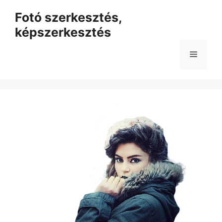
Kilépés
Fotó szerkesztés,
a
képszerkesztés
tartalomba
Menü