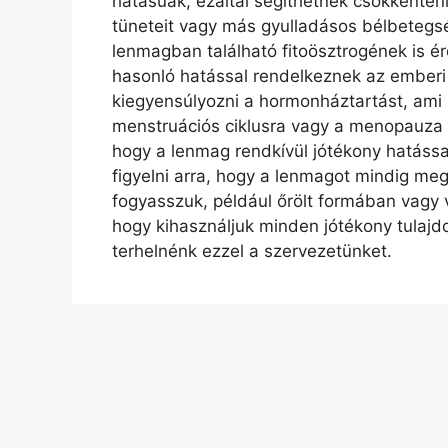
hatásúak, ezáltal segíthetnek csökkenteni 
tüneteit vagy más gyulladásos bélbetegs
lenmagban található fitoösztrogének is é
hasonló hatással rendelkeznek az emberi
kiegyensúlyozni a hormonháztartást, ami p
menstruációs ciklusra vagy a menopauza
hogy a lenmag rendkívül jótékony hatássa
figyelni arra, hogy a lenmagot mindig m
fogyasszuk, például őrölt formában vagy v
hogy kihasználjuk minden jótékony tulajd
terhelnénk ezzel a szervezetünket.