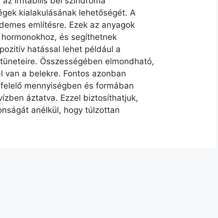
az irritábilis bél szindróma
égek kialakulásának lehetőségét. A
rdemes említésre. Ezek az anyagok
 hormonokhoz, és segíthetnek
ozitív hatással lehet például a
 tüneteire. Összességében elmondható,
l van a belekre. Fontos azonban
egfelelő mennyiségben és formában
ízben áztatva. Ezzel biztosíthatjuk,
onságát anélkül, hogy túlzottan