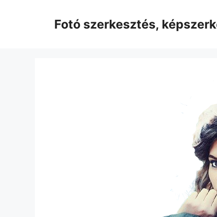
Kilépés
a
Fotó szerkesztés, képszer
tartalomba