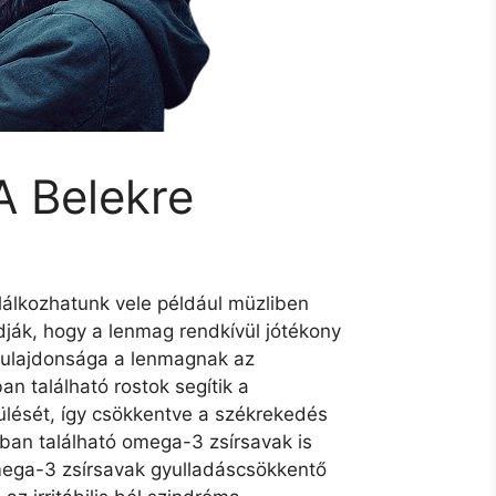
 Belekre
lálkozhatunk vele például müzliben
ák, hogy a lenmag rendkívül jótékony
s tulajdonsága a lenmagnak az
n található rostok segítik a
ülését, így csökkentve a székrekedés
gban található omega-3 zsírsavak is
mega-3 zsírsavak gyulladáscsökkentő