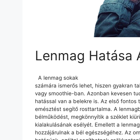
Lenmag Hatása A
A lenmag sokak
számára ismerős lehet, hiszen gyakran ta
vagy smoothie-ban. Azonban kevesen tudj
hatással van a belekre is. Az első fonto
emésztést segítő rosttartalma. A lenmagba
bélműködést, megkönnyítik a széklet kiür
kialakulásának esélyét. Emellett a lenma
hozzájárulnak a bél egészségéhez. Az o