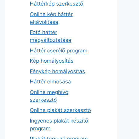
Háttérkép szerkesztő
Online kép háttér
eltávolítása
Fotó háttér
megváltoztatása
Háttér cserélő program
Kép homályosítás
Fénykép homályosítás
Háttér elmosása
Online meghívó
szerkesztő
Online plakát szerkesztő
Ingyenes plakát készítő
program
Plakát tervező program