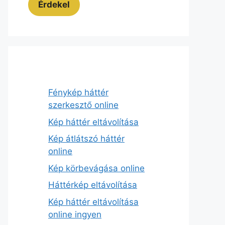
Érdekel
Fénykép háttér
szerkesztő online
Kép háttér eltávolítása
Kép átlátszó háttér
online
Kép körbevágása online
Háttérkép eltávolítása
Kép háttér eltávolítása
online ingyen