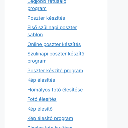
Legjobb retusáló
program
Poszter készítés
Első szülinapi poszter
sablon
Online poszter készítés
Szülinapi poszter készítő
program
Poszter készítő program
Kép élesítés
Homályos fotó élesítése
Fotó élesítés
Kép élesítő
Kép élesítő program
Pixeles kép javítása