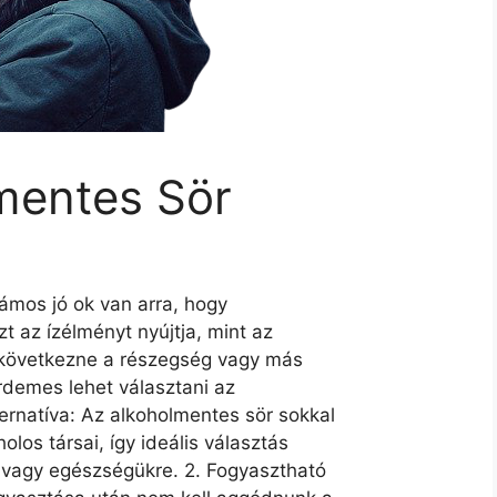
mentes Sör
zámos jó ok van arra, hogy
t az ízélményt nyújtja, mint az
bekövetkezne a részegség vagy más
rdemes lehet választani az
ernatíva: Az alkoholmentes sör sokkal
olos társai, így ideális választás
a vagy egészségükre. 2. Fogyasztható