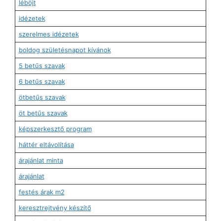
léböjt
idézetek
szerelmes idézetek
boldog születésnapot kívánok
5 betűs szavak
6 betűs szavak
ötbetűs szavak
öt betűs szavak
képszerkesztő program
háttér eltávolítása
árajánlat minta
árajánlat
festés árak m2
keresztrejtvény készítő