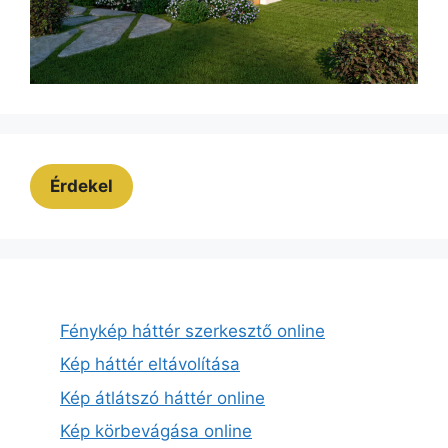
Érdekel
Fénykép háttér szerkesztő online
Kép háttér eltávolítása
Kép átlátszó háttér online
Kép körbevágása online