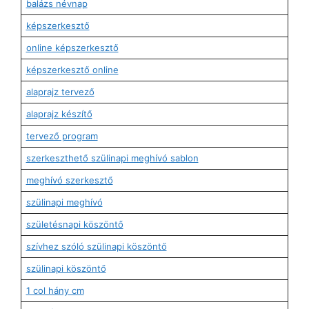
balázs névnap
képszerkesztő
online képszerkesztő
képszerkesztő online
alaprajz tervező
alaprajz készítő
tervező program
szerkeszthető szülinapi meghívó sablon
meghívó szerkesztő
szülinapi meghívó
születésnapi köszöntő
szívhez szóló szülinapi köszöntő
szülinapi köszöntő
1 col hány cm