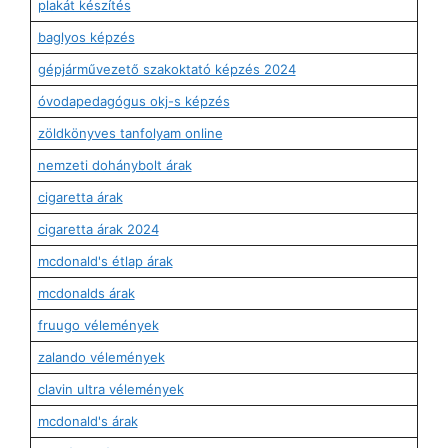
plakát készítés
baglyos képzés
gépjárművezető szakoktató képzés 2024
óvodapedagógus okj-s képzés
zöldkönyves tanfolyam online
nemzeti dohánybolt árak
cigaretta árak
cigaretta árak 2024
mcdonald's étlap árak
mcdonalds árak
fruugo vélemények
zalando vélemények
clavin ultra vélemények
mcdonald's árak