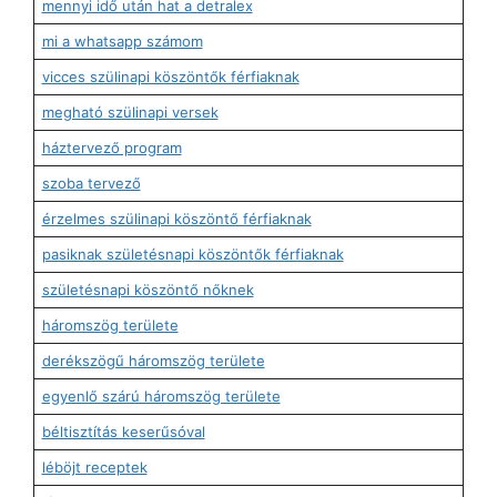
mennyi idő után hat a detralex
mi a whatsapp számom
vicces szülinapi köszöntők férfiaknak
megható szülinapi versek
háztervező program
szoba tervező
érzelmes szülinapi köszöntő férfiaknak
pasiknak születésnapi köszöntők férfiaknak
születésnapi köszöntő nőknek
háromszög területe
derékszögű háromszög területe
egyenlő szárú háromszög területe
béltisztítás keserűsóval
léböjt receptek