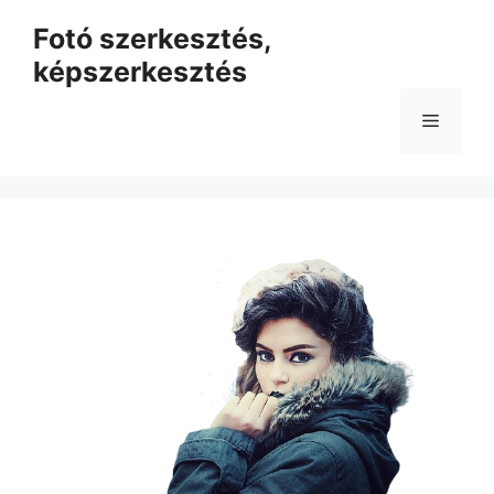
Kilépés
Fotó szerkesztés,
a
képszerkesztés
tartalomba
Menü