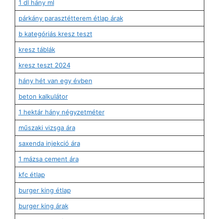
1 dl hány ml
párkány parasztétterem étlap árak
b kategóriás kresz teszt
kresz táblák
kresz teszt 2024
hány hét van egy évben
beton kalkulátor
1 hektár hány négyzetméter
műszaki vizsga ára
saxenda injekció ára
1 mázsa cement ára
kfc étlap
burger king étlap
burger king árak