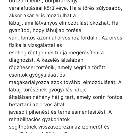
duzzadt lehet, bőrpírral vagy
véraláfutással körülvéve. Ha a törés súlyosabb,
akkor akár el is mozdulhat a
lábujj, ami látványos elmozdulást okozhat. Ha
gyanítod, hogy lábujjad törése
van, fontos azonnal orvoshoz fordulni. Az orvos
fizikális vizsgálattal és
esetleg röntgennel tudja megerősíteni a
diagnózist. A kezelés általában
rögzítéssel történik, amely segíti a törött
csontok gyógyulását és
megakadályozza azok további elmozdulását. A
lábujj törésének gyógyulási ideje
általában néhány hétig tart, amely során fontos
betartani az orvos által
javasolt pihenést és terhelésmentesítést. A
rehabilitációs gyakorlatok
segíthetnek visszaszerezni az izomerőt és