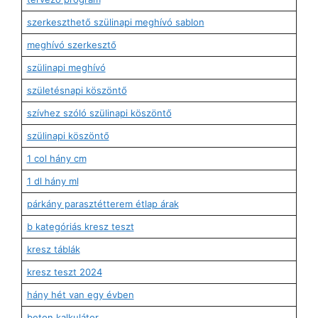
szerkeszthető szülinapi meghívó sablon
meghívó szerkesztő
szülinapi meghívó
születésnapi köszöntő
szívhez szóló szülinapi köszöntő
szülinapi köszöntő
1 col hány cm
1 dl hány ml
párkány parasztétterem étlap árak
b kategóriás kresz teszt
kresz táblák
kresz teszt 2024
hány hét van egy évben
beton kalkulátor