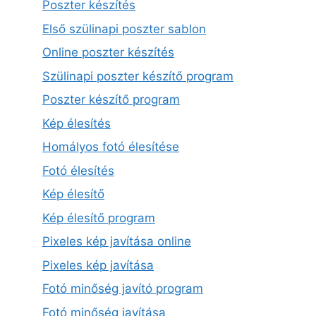
Poszter készítés
Első szülinapi poszter sablon
Online poszter készítés
Szülinapi poszter készítő program
Poszter készítő program
Kép élesítés
Homályos fotó élesítése
Fotó élesítés
Kép élesítő
Kép élesítő program
Pixeles kép javítása online
Pixeles kép javítása
Fotó minőség javító program
Fotó minőség javítása