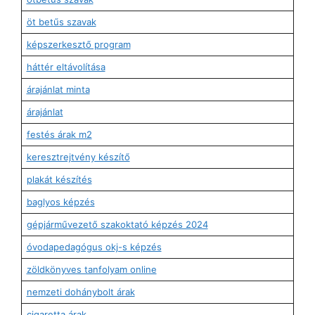
öt betűs szavak
képszerkesztő program
háttér eltávolítása
árajánlat minta
árajánlat
festés árak m2
keresztrejtvény készítő
plakát készítés
baglyos képzés
gépjárművezető szakoktató képzés 2024
óvodapedagógus okj-s képzés
zöldkönyves tanfolyam online
nemzeti dohánybolt árak
cigaretta árak