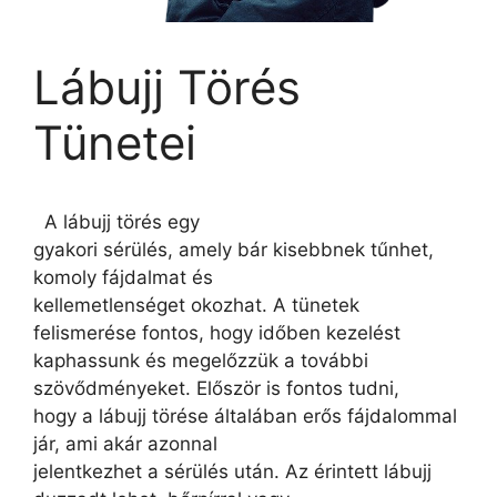
Lábujj Törés
Tünetei
A lábujj törés egy
gyakori sérülés, amely bár kisebbnek tűnhet,
komoly fájdalmat és
kellemetlenséget okozhat. A tünetek
felismerése fontos, hogy időben kezelést
kaphassunk és megelőzzük a további
szövődményeket. Először is fontos tudni,
hogy a lábujj törése általában erős fájdalommal
jár, ami akár azonnal
jelentkezhet a sérülés után. Az érintett lábujj