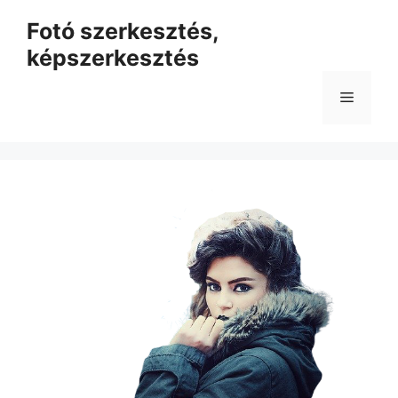
Kilépés
Fotó szerkesztés,
a
képszerkesztés
tartalomba
Menü