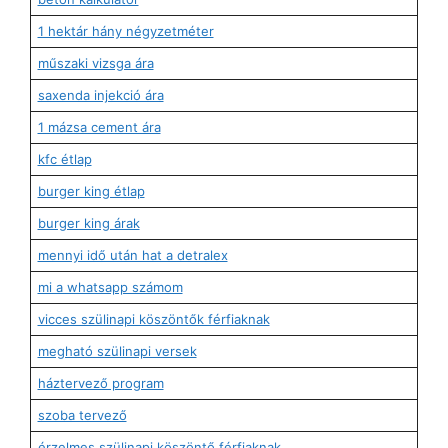
1 hektár hány négyzetméter
műszaki vizsga ára
saxenda injekció ára
1 mázsa cement ára
kfc étlap
burger king étlap
burger king árak
mennyi idő után hat a detralex
mi a whatsapp számom
vicces szülinapi köszöntők férfiaknak
megható szülinapi versek
háztervező program
szoba tervező
érzelmes szülinapi köszöntő férfiaknak