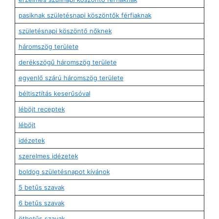
pasiknak születésnapi köszöntők férfiaknak
születésnapi köszöntő nőknek
háromszög területe
derékszögű háromszög területe
egyenlő szárú háromszög területe
béltisztítás keserűsóval
léböjt receptek
léböjt
idézetek
szerelmes idézetek
boldog születésnapot kívánok
5 betűs szavak
6 betűs szavak
ötbetűs szavak