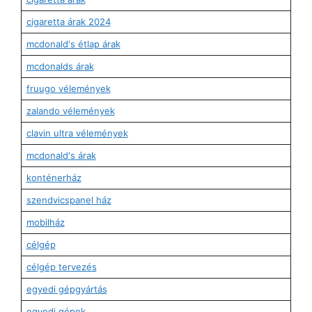
cigaretta árak 2024
mcdonald's étlap árak
mcdonalds árak
fruugo vélemények
zalando vélemények
clavin ultra vélemények
mcdonald's árak
konténerház
szendvicspanel ház
mobilház
célgép
célgép tervezés
egyedi gépgyártás
egyedi gépek