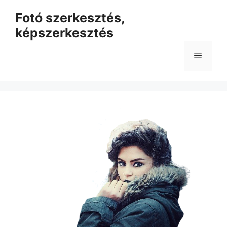
Kilépés
Fotó szerkesztés,
a
képszerkesztés
tartalomba
Menü