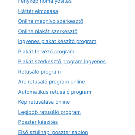
Fénykép homályosítás
Háttér elmosása
Online meghívó szerkesztő
Online plakát szerkesztő
Ingyenes plakát készítő program
Plakát tervező program
Plakát szerkesztő program ingyenes
Retusáló program
Arc retusáló program online
Automatikus retusáló program
Kép retusálása online
Legjobb retusáló program
Poszter készítés
Első szülinapi poszter sablon