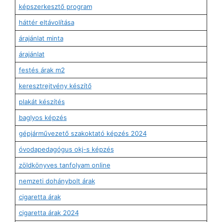
képszerkesztő program
háttér eltávolítása
árajánlat minta
árajánlat
festés árak m2
keresztrejtvény készítő
plakát készítés
baglyos képzés
gépjárművezető szakoktató képzés 2024
óvodapedagógus okj-s képzés
zöldkönyves tanfolyam online
nemzeti dohánybolt árak
cigaretta árak
cigaretta árak 2024