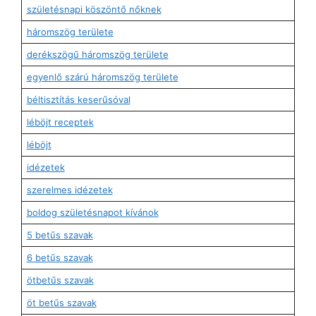
születésnapi köszöntő nőknek
háromszög területe
derékszögű háromszög területe
egyenlő szárú háromszög területe
béltisztítás keserűsóval
léböjt receptek
léböjt
idézetek
szerelmes idézetek
boldog születésnapot kívánok
5 betűs szavak
6 betűs szavak
ötbetűs szavak
öt betűs szavak