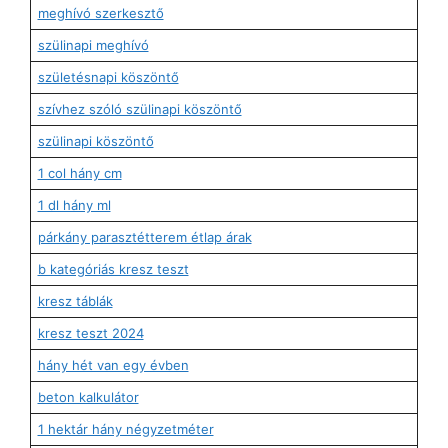
meghívó szerkesztő
szülinapi meghívó
születésnapi köszöntő
szívhez szóló szülinapi köszöntő
szülinapi köszöntő
1 col hány cm
1 dl hány ml
párkány parasztétterem étlap árak
b kategóriás kresz teszt
kresz táblák
kresz teszt 2024
hány hét van egy évben
beton kalkulátor
1 hektár hány négyzetméter