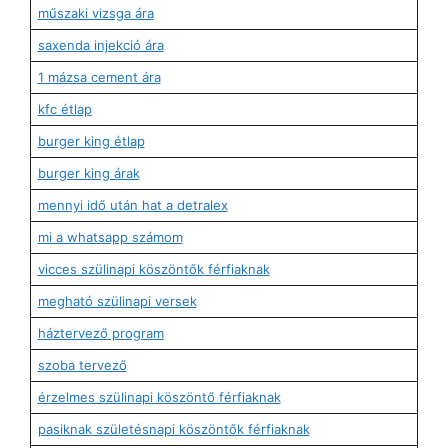
műszaki vizsga ára
saxenda injekció ára
1 mázsa cement ára
kfc étlap
burger king étlap
burger king árak
mennyi idő után hat a detralex
mi a whatsapp számom
vicces szülinapi köszöntők férfiaknak
megható szülinapi versek
háztervező program
szoba tervező
érzelmes szülinapi köszöntő férfiaknak
pasiknak születésnapi köszöntők férfiaknak