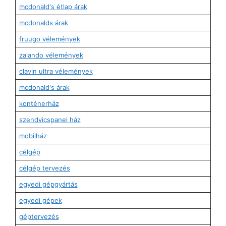
mcdonald's étlap árak
mcdonalds árak
fruugo vélemények
zalando vélemények
clavin ultra vélemények
mcdonald's árak
konténerház
szendvicspanel ház
mobilház
célgép
célgép tervezés
egyedi gépgyártás
egyedi gépek
géptervezés