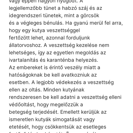
vagy éppen nagyon nyugodt. A
legjellemzőbb tünet a habzó száj és az
idegrendszeri tünetek, mint a görcsök
és a végleges bénulás. Ha gyanú merül fel arra,
hogy egy kutya veszettséggel
fertőzött lehet, azonnal forduljunk
állatorvoshoz. A veszettség kezelése nem
lehetséges, így az egyetlen megoldás az
ivartalanítás és karanténba helyezés.
Az embereket is érintő veszély miatt a
hatóságoknak be kell avatkozniuk az
esetben. A legjobb védekezés a veszettség
ellen az oltás. Minden kutyának
rendszeresen be kell adatni a veszettség elleni
védőoltást, hogy megelőzzük a
betegség terjedését. Emellett kerüljük az
ismeretlen kutyák simogatását vagy
etetését, hogy csökkentsük az esetleges