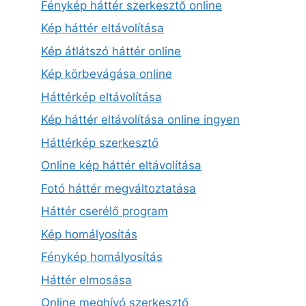
Fénykép háttér szerkesztő online
Kép háttér eltávolítása
Kép átlátszó háttér online
Kép körbevágása online
Háttérkép eltávolítása
Kép háttér eltávolítása online ingyen
Háttérkép szerkesztő
Online kép háttér eltávolítása
Fotó háttér megváltoztatása
Háttér cserélő program
Kép homályosítás
Fénykép homályosítás
Háttér elmosása
Online meghívó szerkesztő