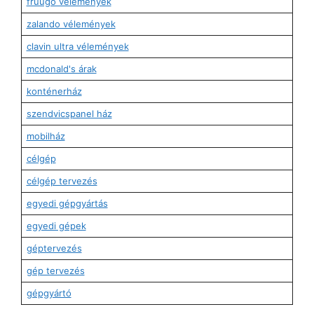
fruugo vélemények
zalando vélemények
clavin ultra vélemények
mcdonald's árak
konténerház
szendvicspanel ház
mobilház
célgép
célgép tervezés
egyedi gépgyártás
egyedi gépek
géptervezés
gép tervezés
gépgyártó