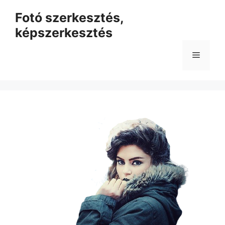
Kilépés
Fotó szerkesztés,
a
képszerkesztés
tartalomba
Menü