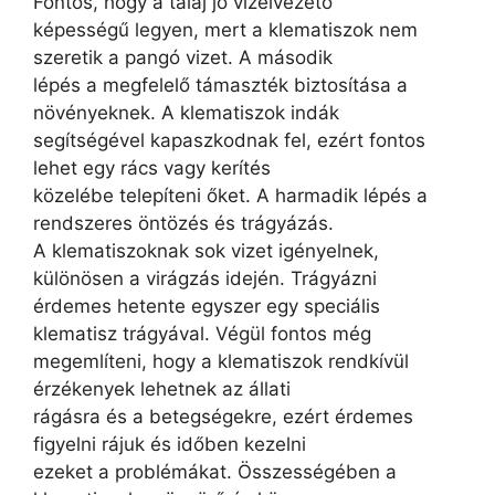
Fontos, hogy a talaj jó vízelvezető
képességű legyen, mert a klematiszok nem
szeretik a pangó vizet. A második
lépés a megfelelő támaszték biztosítása a
növényeknek. A klematiszok indák
segítségével kapaszkodnak fel, ezért fontos
lehet egy rács vagy kerítés
közelébe telepíteni őket. A harmadik lépés a
rendszeres öntözés és trágyázás.
A klematiszoknak sok vizet igényelnek,
különösen a virágzás idején. Trágyázni
érdemes hetente egyszer egy speciális
klematisz trágyával. Végül fontos még
megemlíteni, hogy a klematiszok rendkívül
érzékenyek lehetnek az állati
rágásra és a betegségekre, ezért érdemes
figyelni rájuk és időben kezelni
ezeket a problémákat. Összességében a