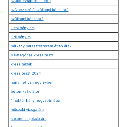
születésnapi köszöntő
szívhez szóló szülinapi köszöntő
szülinapi köszöntő
1 col hány cm
1 dl hány ml
párkány parasztétterem étlap árak
b kategóriás kresz teszt
kresz táblák
kresz teszt 2024
hány hét van egy évben
beton kalkulátor
1 hektár hány négyzetméter
műszaki vizsga ára
saxenda injekció ára