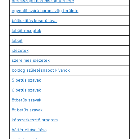
derékszögű háromszög területe
egyenlő szárú háromszög területe
béltisztítás keserűsóval
léböjt receptek
léböjt
idézetek
szerelmes idézetek
boldog születésnapot kívánok
5 betűs szavak
6 betűs szavak
ötbetűs szavak
öt betűs szavak
képszerkesztő program
háttér eltávolítása