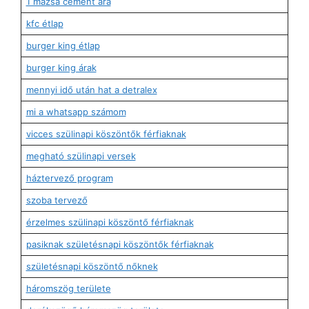
1 mázsa cement ára
kfc étlap
burger king étlap
burger king árak
mennyi idő után hat a detralex
mi a whatsapp számom
vicces szülinapi köszöntők férfiaknak
megható szülinapi versek
háztervező program
szoba tervező
érzelmes szülinapi köszöntő férfiaknak
pasiknak születésnapi köszöntők férfiaknak
születésnapi köszöntő nőknek
háromszög területe