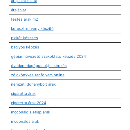
árajánlat minta
árajánlat
festés árak m2
keresztrejtvény készítő
plakát készítés
baglyos képzés
gépjárművezető szakoktató képzés 2024
óvodapedagógus okj-s képzés
zöldkönyves tanfolyam online
nemzeti dohánybolt árak
cigaretta árak
cigaretta árak 2024
mcdonald's étlap árak
mcdonalds árak