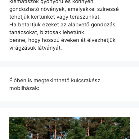
klematiszok gyönyörű és könnyen
gondozható növények, amelyekkel színessé
tehetjük kertünket vagy teraszunkat.
Ha betartjuk ezeket az alapvető gondozási
tanácsokat, biztosak lehetünk
benne, hogy hosszú éveken át élvezhetjük
virágzásuk látványát.
Élőben is megtekinthető kulcsrakész
mobilházak: