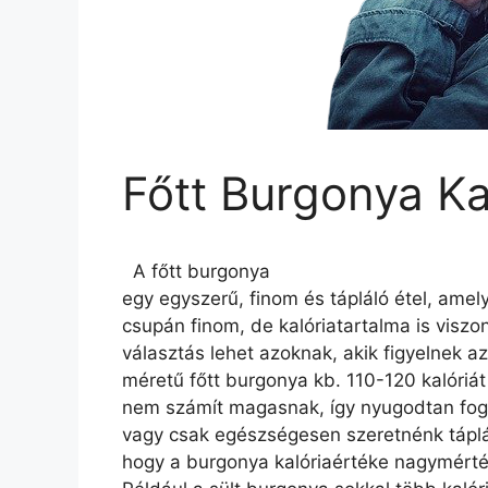
Főtt Burgonya Ka
A főtt burgonya
egy egyszerű, finom és tápláló étel, am
csupán finom, de kalóriatartalma is viszon
választás lehet azoknak, akik figyelnek a
méretű főtt burgonya kb. 110-120 kalóriát
nem számít magasnak, így nyugodtan fog
vagy csak egészségesen szeretnénk táplá
hogy a burgonya kalóriaértéke nagymérték