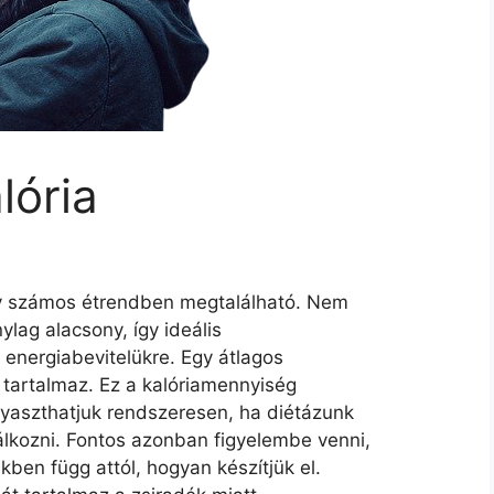
lória
ely számos étrendben megtalálható. Nem
ylag alacsony, így ideális
z energiabevitelükre. Egy átlagos
 tartalmaz. Ez a kalóriamennyiség
yaszthatjuk rendszeresen, ha diétázunk
lkozni. Fontos azonban figyelembe venni,
ben függ attól, hogyan készítjük el.