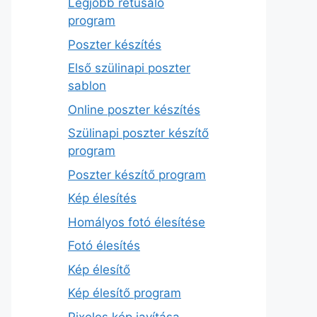
Legjobb retusáló
program
Poszter készítés
Első szülinapi poszter
sablon
Online poszter készítés
Szülinapi poszter készítő
program
Poszter készítő program
Kép élesítés
Homályos fotó élesítése
Fotó élesítés
Kép élesítő
Kép élesítő program
Pixeles kép javítása