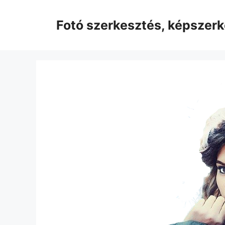
Kilépés
a
Fotó szerkesztés, képszer
tartalomba