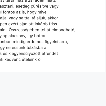
át tartalmaz a zsiradék miatt.
sztani, esetleg pürésítve vagy
l fontos az is, hogy mivel
jjal vagy sajttal tálaljuk, akkor
pen ezért ajánlott inkább friss
nálni. Összességében tehát elmondható,
ylag alacsony, így bátran
onban mindig érdemes figyelni arra,
hogy ne essünk túlzásba a
s és kiegyensúlyozott étrendet
k kedvenc ételeinkről.