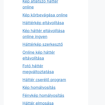
Kép átlátszó háttér
online
Kép körbevágása online
Háttérkép eltávolítása
Kép háttér eltávolítása
online ingyen
Háttérkép szerkesztő
Online kép háttér
eltávolítása
Fotó háttér
megváltoztatása
Háttér cserélő program
Kép homályosítás
Fénykép homályosítás
Háttér elmosása