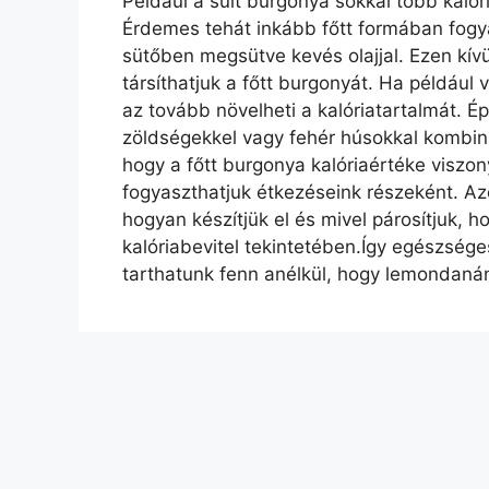
Például a sült burgonya sokkal több kalóri
Érdemes tehát inkább főtt formában fogya
sütőben megsütve kevés olajjal. Ezen kívü
társíthatjuk a főtt burgonyát. Ha például va
az tovább növelheti a kalóriatartalmát. Ép
zöldségekkel vagy fehér húsokkal kombi
hogy a főtt burgonya kalóriaértéke viszon
fogyaszthatjuk étkezéseink részeként. Az
hogyan készítjük el és mivel párosítjuk, 
kalóriabevitel tekintetében.Így egészsége
tarthatunk fenn anélkül, hogy lemondanán