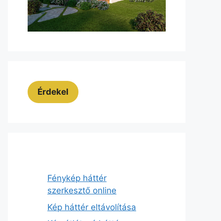
Érdekel
Fénykép háttér
szerkesztő online
Kép háttér eltávolítása