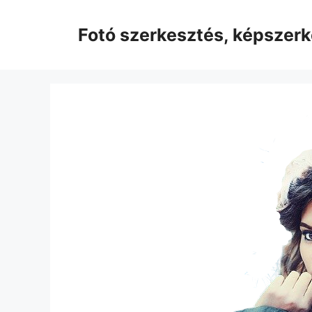
Kilépés
a
Fotó szerkesztés, képszer
tartalomba