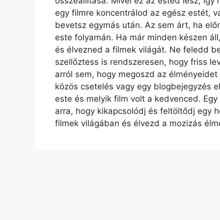
összeállítása. Mivel ez az estéd lesz, íg
egy filmre koncentrálod az egész estét, v
bevetsz egymás után. Az sem árt, ha előre 
este folyamán. Ha már minden készen áll,
és élvezned a filmek világát. Ne feledd be
szellőztess is rendszeresen, hogy friss l
arról sem, hogy megoszd az élményeidet 
közös csetelés vagy egy blogbejegyzés elk
este és melyik film volt a kedvenced. Egy
arra, hogy kikapcsolódj és feltöltődj egy h
filmek világában és élvezd a mozizás élm