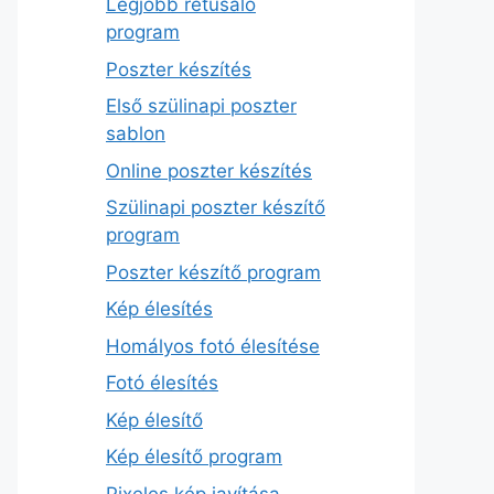
Legjobb retusáló
program
Poszter készítés
Első szülinapi poszter
sablon
Online poszter készítés
Szülinapi poszter készítő
program
Poszter készítő program
Kép élesítés
Homályos fotó élesítése
Fotó élesítés
Kép élesítő
Kép élesítő program
Pixeles kép javítása