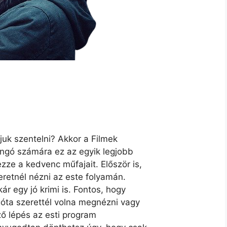
ájuk szentelni? Akkor a Filmek
jongó számára ez az egyik legjobb
zze a kedvenc műfajait. Először is,
eretnél nézni az este folyamán.
ár egy jó krimi is. Fontos, hogy
góta szerettél volna megnézni vagy
ző lépés az esti program