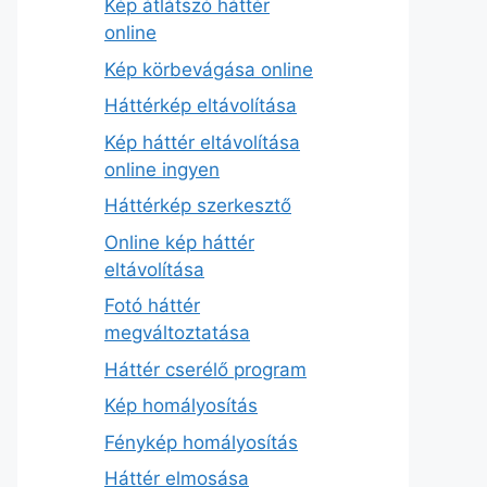
Kép átlátszó háttér
online
Kép körbevágása online
Háttérkép eltávolítása
Kép háttér eltávolítása
online ingyen
Háttérkép szerkesztő
Online kép háttér
eltávolítása
Fotó háttér
megváltoztatása
Háttér cserélő program
Kép homályosítás
Fénykép homályosítás
Háttér elmosása