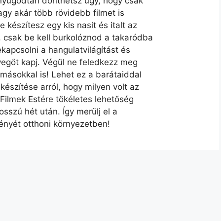
y nyugodtan dönthetsz úgy, hogy csak
agy akár több rövidebb filmet is
készítesz egy kis nasit és italt az
 csak be kell burkolóznod a takaródba
kapcsolni a hangulatvilágítást és
evegőt kapj. Végül ne feledkezz meg
másokkal is! Lehet ez a barátaiddal
észítése arról, hogy milyen volt az
 Filmek Estére tökéletes lehetőség
osszú hét után. Így merülj el a
ényét otthoni környezetben!