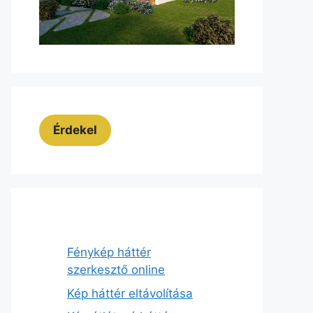
Érdekel
Fénykép háttér
szerkesztő online
Kép háttér eltávolítása