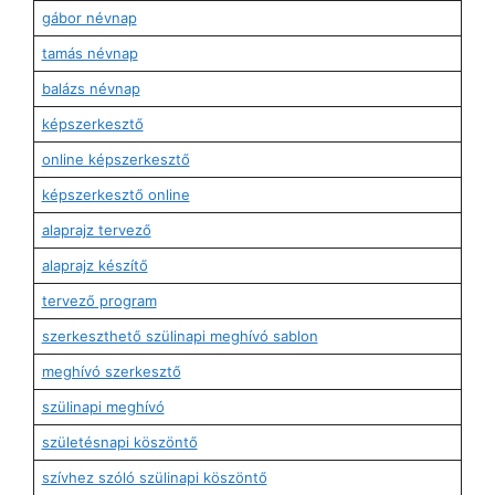
gábor névnap
tamás névnap
balázs névnap
képszerkesztő
online képszerkesztő
képszerkesztő online
alaprajz tervező
alaprajz készítő
tervező program
szerkeszthető szülinapi meghívó sablon
meghívó szerkesztő
szülinapi meghívó
születésnapi köszöntő
szívhez szóló szülinapi köszöntő