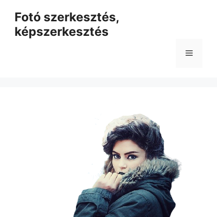
Kilépés
Fotó szerkesztés,
a
képszerkesztés
tartalomba
Menü