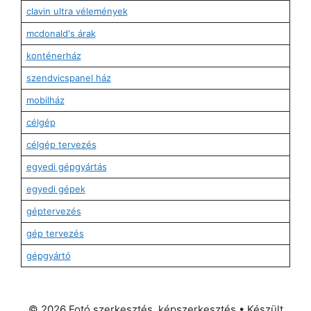
clavin ultra vélemények
mcdonald's árak
konténerház
szendvicspanel ház
mobilház
célgép
célgép tervezés
egyedi gépgyártás
egyedi gépek
géptervezés
gép tervezés
gépgyártó
© 2026 Fotó szerkesztés, képszerkesztés
• Készült