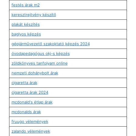
festés árak m2
keresztrejtvény készítő
plakát készítés
baglyos képzés
gépjárművezető szakoktató képzés 2024
óvodapedagógus okj-s képzés
zöldkönyves tanfolyam online
nemzeti dohánybolt árak
cigaretta árak
cigaretta árak 2024
mcdonald's étlap árak
mcdonalds árak
fruugo vélemények
zalando vélemények