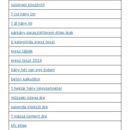
szülinapi köszöntő
1 col hány cm
1 dl hány ml
párkány parasztétterem étlap árak
b kategóriás kresz teszt
kresz táblák
kresz teszt 2024
hány hét van egy évben
beton kalkulátor
1 hektár hány négyzetméter
műszaki vizsga ára
saxenda injekció ára
1 mázsa cement ára
kfc étlap