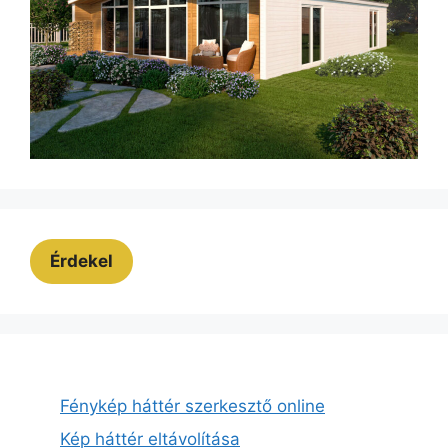
Érdekel
Fénykép háttér szerkesztő online
Kép háttér eltávolítása