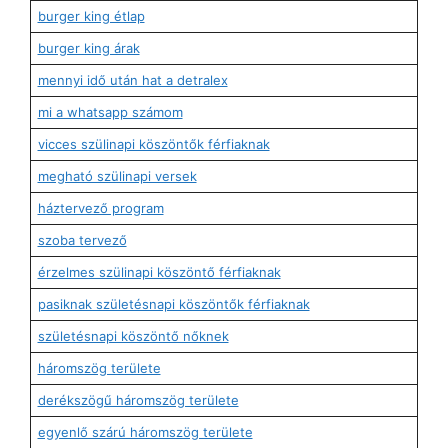
burger king étlap
burger king árak
mennyi idő után hat a detralex
mi a whatsapp számom
vicces szülinapi köszöntők férfiaknak
megható szülinapi versek
háztervező program
szoba tervező
érzelmes szülinapi köszöntő férfiaknak
pasiknak születésnapi köszöntők férfiaknak
születésnapi köszöntő nőknek
háromszög területe
derékszögű háromszög területe
egyenlő szárú háromszög területe