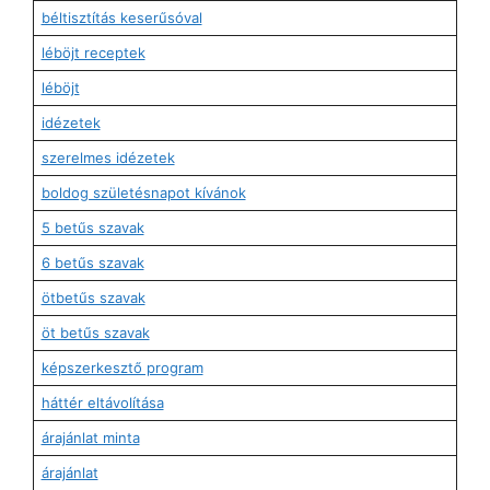
béltisztítás keserűsóval
léböjt receptek
léböjt
idézetek
szerelmes idézetek
boldog születésnapot kívánok
5 betűs szavak
6 betűs szavak
ötbetűs szavak
öt betűs szavak
képszerkesztő program
háttér eltávolítása
árajánlat minta
árajánlat