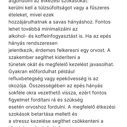
átgondolni az étkezési szokásokat:
kerülni kell a túlzsúfoltságot vagy a fűszeres
ételeket, mivel ezek
hozzájárulhatnak a savas hányáshoz. Fontos
lehet továbbá minimalizálni az
alkohol- és koffeinfogyasztást is. Ha az epés
hányás rendszeresen
jelentkezik, érdemes felkeresni egy orvost. A
szakember segíthet kideríteni a
tünetek okát és megfelelő kezelést javasolhat.
Gyakran előfordulhat például
refluxbetegség vagy epekövesség is az
okozója. Összességében az epés hányás
sokféle okra vezethető vissza, ezért fontos
figyelmet fordítani rá és szükség
esetén orvoshoz fordulni. A megfelelő étkezési
szokások betartása mellett és
a stressz kezelése segíthet csökkenteni a