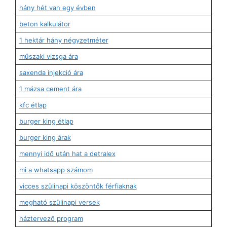
hány hét van egy évben
beton kalkulátor
1 hektár hány négyzetméter
műszaki vizsga ára
saxenda injekció ára
1 mázsa cement ára
kfc étlap
burger king étlap
burger king árak
mennyi idő után hat a detralex
mi a whatsapp számom
vicces szülinapi köszöntők férfiaknak
megható szülinapi versek
háztervező program