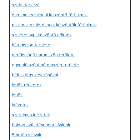
szoba tervező
érzelmes szülinapi köszöntő férfiaknak
pasiknak születésnapi köszöntők férfiaknak
születésnapi köszöntő nőknek
háromszög területe
derékszögű háromszög területe
egyenlő szárú háromszög területe
béltisztítás keserűsóval
léböjt receptek
léböjt
idézetek
szerelmes idézetek
boldog születésnapot kívánok
5 betűs szavak