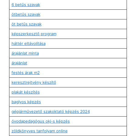
6 betűs szavak
ötbetűs szavak
öt betűs szavak
képszerkesztő program
háttér eltávolítása
árajánlat minta
árajánlat
festés árak m2
keresztrejtvény készítő
plakát készítés
baglyos képzés
gépjárművezető szakoktató képzés 2024
óvodapedagógus okj-s képzés
zöldkönyves tanfolyam online