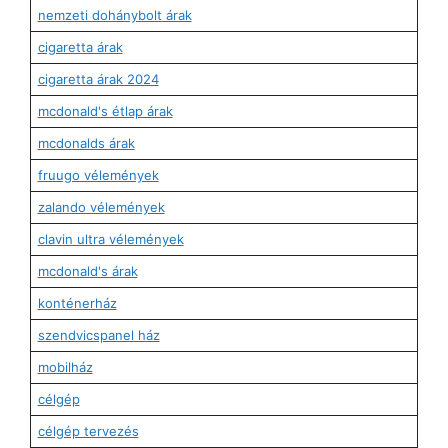
nemzeti dohánybolt árak
cigaretta árak
cigaretta árak 2024
mcdonald's étlap árak
mcdonalds árak
fruugo vélemények
zalando vélemények
clavin ultra vélemények
mcdonald's árak
konténerház
szendvicspanel ház
mobilház
célgép
célgép tervezés