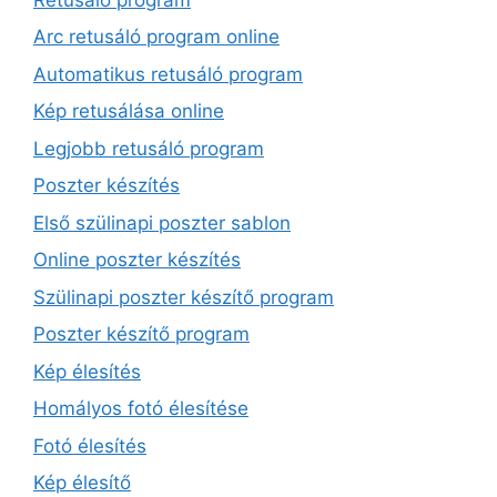
Arc retusáló program online
Automatikus retusáló program
Kép retusálása online
Legjobb retusáló program
Poszter készítés
Első szülinapi poszter sablon
Online poszter készítés
Szülinapi poszter készítő program
Poszter készítő program
Kép élesítés
Homályos fotó élesítése
Fotó élesítés
Kép élesítő