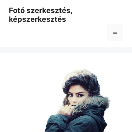
Kilépés
Fotó szerkesztés,
a
képszerkesztés
tartalomba
Menü