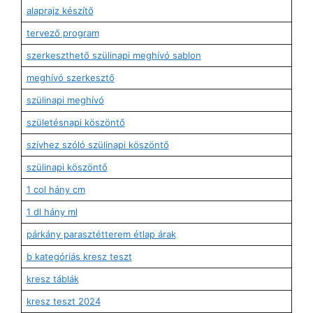
alaprajz készítő
tervező program
szerkeszthető szülinapi meghívó sablon
meghívó szerkesztő
szülinapi meghívó
születésnapi köszöntő
szívhez szóló szülinapi köszöntő
szülinapi köszöntő
1 col hány cm
1 dl hány ml
párkány parasztétterem étlap árak
b kategóriás kresz teszt
kresz táblák
kresz teszt 2024