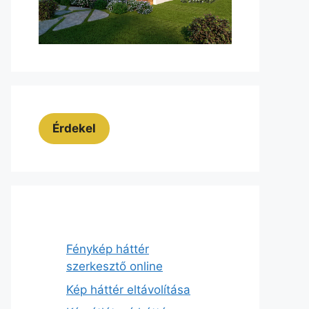
Érdekel
Fénykép háttér
szerkesztő online
Kép háttér eltávolítása