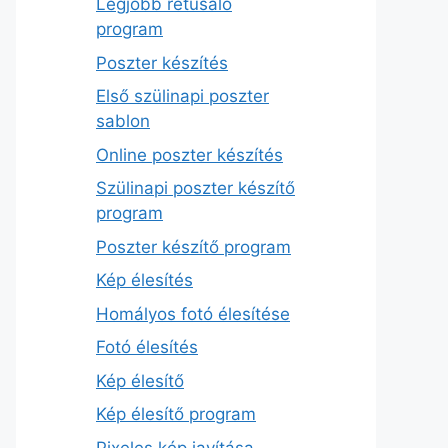
Legjobb retusáló
program
Poszter készítés
Első szülinapi poszter
sablon
Online poszter készítés
Szülinapi poszter készítő
program
Poszter készítő program
Kép élesítés
Homályos fotó élesítése
Fotó élesítés
Kép élesítő
Kép élesítő program
Pixeles kép javítása