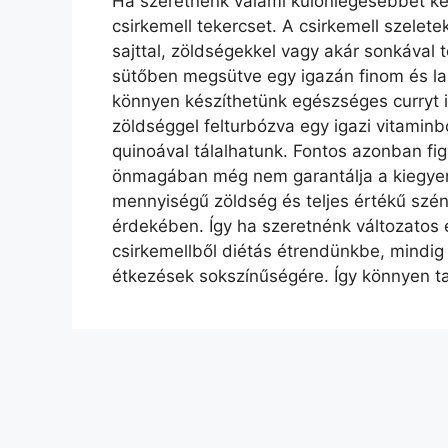
Ha szeretnénk valami különlegesebbet kés
csirkemell tekercset. A csirkemell szelet
sajttal, zöldségekkel vagy akár sonkával t
sütőben megsütve egy igazán finom és lak
könnyen készíthetünk egészséges curryt 
zöldséggel felturbózva egy igazi vitaminb
quinoával tálalhatunk. Fontos azonban figy
önmagában még nem garantálja a kiegyens
mennyiségű zöldség és teljes értékű szénhi
érdekében. Így ha szeretnénk változatos 
csirkemellből diétás étrendünkbe, mindig
étkezések sokszínűségére. Így könnyen tar