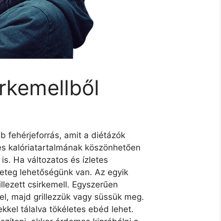
irkemellből
 fehérjeforrás, amit a diétázók
és kalóriatartalmának köszönhetően
is. Ha változatos és ízletes
geteg lehetőségünk van. Az egyik
illezett csirkemell. Egyszerűen
l, majd grillezzük vagy süssük meg.
kkel tálalva tökéletes ebéd lehet.