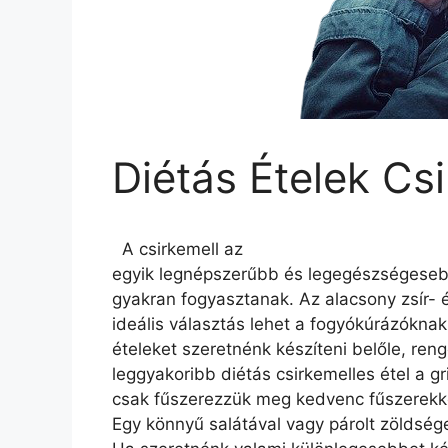
Diétás Ételek Cs
A csirkemell az
egyik legnépszerűbb és legegészségesebb
gyakran fogyasztanak. Az alacsony zsír- 
ideális választás lehet a fogyókúrázóknak 
ételeket szeretnénk készíteni belőle, ren
leggyakoribb diétás csirkemelles étel a gr
csak fűszerezzük meg kedvenc fűszerekke
Egy könnyű salátával vagy párolt zöldsége