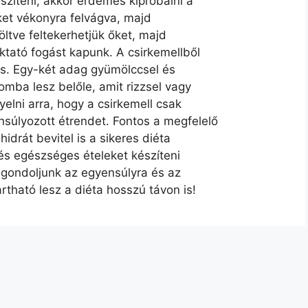
zíteni, akkor érdemes kipróbálni a
eket vékonyra felvágva, majd
öltve feltekerhetjük őket, majd
tató fogást kapunk. A csirkemellből
is. Egy-két adag gyümölccsel és
omba lesz belőle, amit rizzsel vagy
elni arra, hogy a csirkemell csak
úlyozott étrendet. Fontos a megfelelő
drát bevitel is a sikeres diéta
és egészséges ételeket készíteni
 gondoljunk az egyensúlyra és az
tható lesz a diéta hosszú távon is!