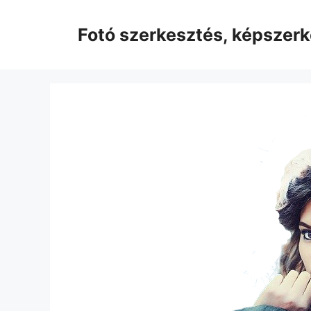
Kilépés
a
Fotó szerkesztés, képszer
tartalomba