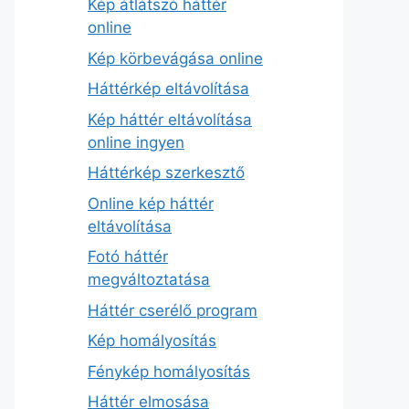
Kép átlátszó háttér
online
Kép körbevágása online
Háttérkép eltávolítása
Kép háttér eltávolítása
online ingyen
Háttérkép szerkesztő
Online kép háttér
eltávolítása
Fotó háttér
megváltoztatása
Háttér cserélő program
Kép homályosítás
Fénykép homályosítás
Háttér elmosása