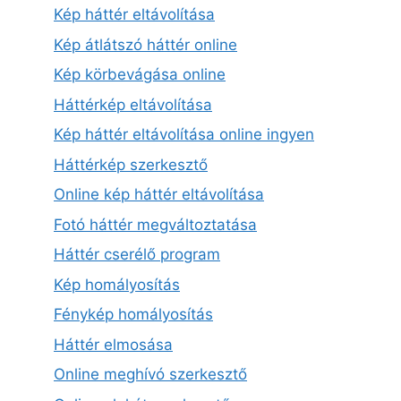
Kép háttér eltávolítása
Kép átlátszó háttér online
Kép körbevágása online
Háttérkép eltávolítása
Kép háttér eltávolítása online ingyen
Háttérkép szerkesztő
Online kép háttér eltávolítása
Fotó háttér megváltoztatása
Háttér cserélő program
Kép homályosítás
Fénykép homályosítás
Háttér elmosása
Online meghívó szerkesztő