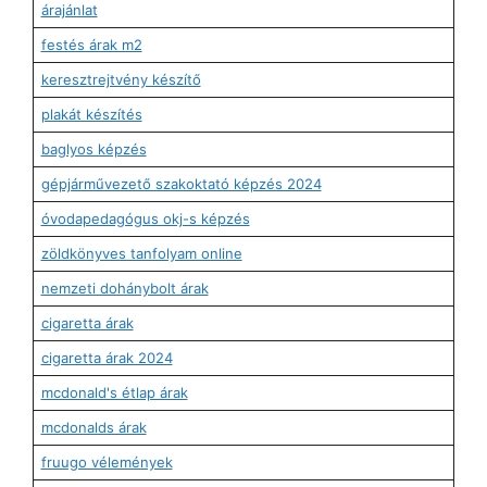
árajánlat
festés árak m2
keresztrejtvény készítő
plakát készítés
baglyos képzés
gépjárművezető szakoktató képzés 2024
óvodapedagógus okj-s képzés
zöldkönyves tanfolyam online
nemzeti dohánybolt árak
cigaretta árak
cigaretta árak 2024
mcdonald's étlap árak
mcdonalds árak
fruugo vélemények