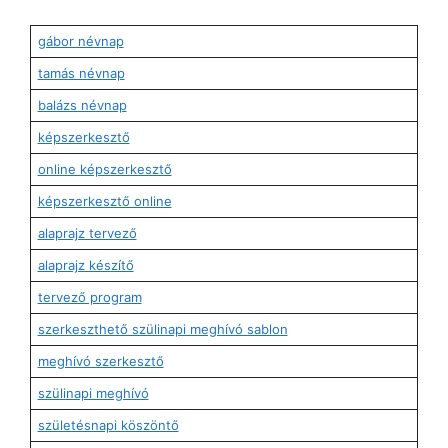
gábor névnap
tamás névnap
balázs névnap
képszerkesztő
online képszerkesztő
képszerkesztő online
alaprajz tervező
alaprajz készítő
tervező program
szerkeszthető szülinapi meghívó sablon
meghívó szerkesztő
szülinapi meghívó
születésnapi köszöntő