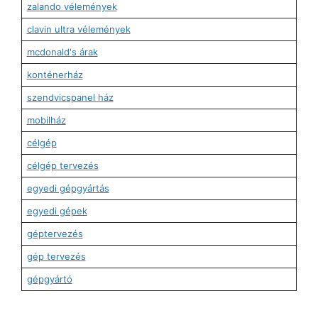
zalando vélemények
clavin ultra vélemények
mcdonald's árak
konténerház
szendvicspanel ház
mobilház
célgép
célgép tervezés
egyedi gépgyártás
egyedi gépek
géptervezés
gép tervezés
gépgyártó