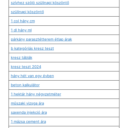
szívhez szóló szülinapi köszöntő
szülinapi köszöntő
1 col hány cm
1 dl hány ml
párkány parasztétterem étlap árak
b kategóriás kresz teszt
kresz táblák
kresz teszt 2024
hány hét van egy évben
beton kalkulátor
1 hektár hány négyzetméter
műszaki vizsga ára
saxenda injekció ára
1 mázsa cement ára