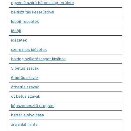
egyenlő szárú háromszög területe
béltisztítás keserűsóval
léböjt receptek
léböjt
idézetek
szerelmes idézetek
boldog születésnapot kívánok
5 betűs szavak
6 betűs szavak
ötbetűs szavak
öt betűs szavak
képszerkesztő program
háttér eltávolítása
árajánlat minta