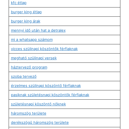
kfc étlap
burger king étlap
burger king árak
mennyi idő után hat a detralex
mi a whatsapp számom
vicces szülinapi köszöntők férfiaknak
megható szülinapi versek
háztervező program
szoba tervező
érzelmes szülinapi köszöntő férfiaknak
pasiknak születésnapi köszöntők férfiaknak
születésnapi köszöntő nőknek
háromszög területe
derékszögű háromszög területe