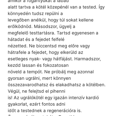
amikor a fogantyúkat a lábad
alatt tartva a kötél közepénél van a tested. Így
könnyedén tudsz repülni a
levegőben anélkül, hogy túl sokat kellene
erőlködnöd. Másodszor, ügyelj a
megfelelő testtartásra. Tartsd egyenesen a
hátadat és a fejedet felfelé
nézetted. Ne biccentsd meg előre vagy
hátrafele a fejedet, hogy elkerüld az
esetleges nyak- vagy hátfájást. Harmadszor,
kezdd lassan és fokozatosan
növeld a tempót. Ne próbálj meg azonnal
gyorsan ugrálni, mert könnyen
összezavarodhatsz és elakadhatsz a kötélben.
Végül, ne felejtsd el pihenni
is! Az ugrálókötél egy igazán intenzív kardió
gyakorlat, ezért fontos adni
időt a testednek a regenerációra is.