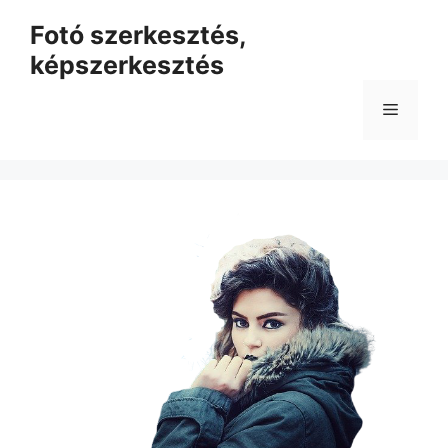
Kilépés
Fotó szerkesztés,
a
képszerkesztés
tartalomba
Menü