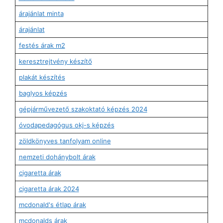
árajánlat minta
árajánlat
festés árak m2
keresztrejtvény készítő
plakát készítés
baglyos képzés
gépjárművezető szakoktató képzés 2024
óvodapedagógus okj-s képzés
zöldkönyves tanfolyam online
nemzeti dohánybolt árak
cigaretta árak
cigaretta árak 2024
mcdonald's étlap árak
mcdonalds árak