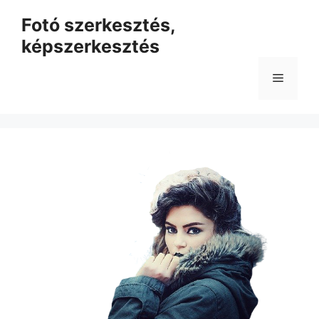
Kilépés
Fotó szerkesztés,
a
képszerkesztés
tartalomba
Menü