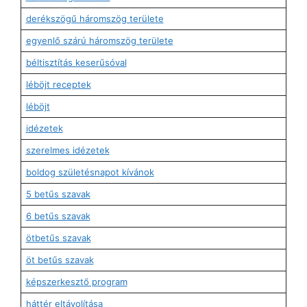
derékszögű háromszög területe
egyenlő szárú háromszög területe
béltisztítás keserűsóval
léböjt receptek
léböjt
idézetek
szerelmes idézetek
boldog születésnapot kívánok
5 betűs szavak
6 betűs szavak
ötbetűs szavak
öt betűs szavak
képszerkesztő program
háttér eltávolítása