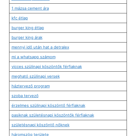
1 mázsa cement ára
kfc étlap
burger king étlap
burger king árak
mennyi idő után hat a detralex
mi a whatsapp számom
vicces szülinapi köszöntők férfiaknak
megható szülinapi versek
háztervező program
szoba tervező
érzelmes szülinapi köszöntő férfiaknak
pasiknak születésnapi köszöntők férfiaknak
születésnapi köszöntő nőknek
háromszög területe