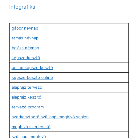
Infografika
gábor névnap
tamás névnap
balázs névnap
képszerkesztő
online képszerkesztő
képszerkesztő online
alaprajz tervező
alaprajz készítő
tervező program
szerkeszthető szülinapi meghívó sablon
meghívó szerkesztő
szülinapi meghívó