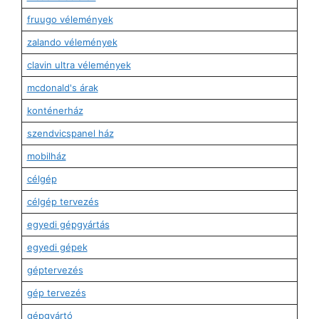
fruugo vélemények
zalando vélemények
clavin ultra vélemények
mcdonald's árak
konténerház
szendvicspanel ház
mobilház
célgép
célgép tervezés
egyedi gépgyártás
egyedi gépek
géptervezés
gép tervezés
gépgyártó