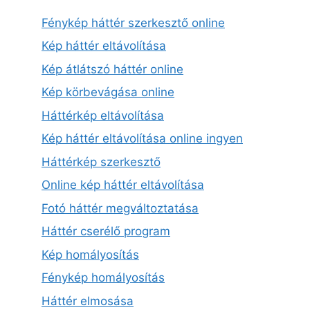
Fénykép háttér szerkesztő online
Kép háttér eltávolítása
Kép átlátszó háttér online
Kép körbevágása online
Háttérkép eltávolítása
Kép háttér eltávolítása online ingyen
Háttérkép szerkesztő
Online kép háttér eltávolítása
Fotó háttér megváltoztatása
Háttér cserélő program
Kép homályosítás
Fénykép homályosítás
Háttér elmosása