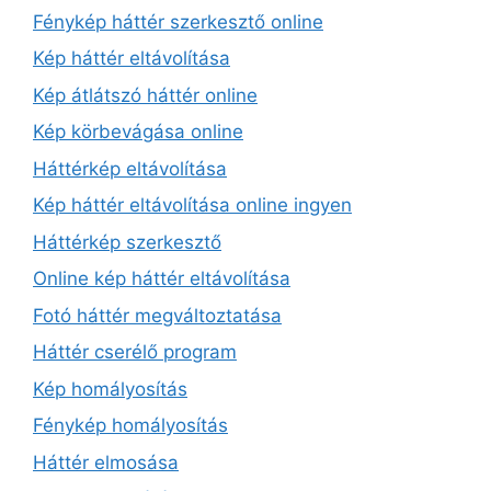
Fénykép háttér szerkesztő online
Kép háttér eltávolítása
Kép átlátszó háttér online
Kép körbevágása online
Háttérkép eltávolítása
Kép háttér eltávolítása online ingyen
Háttérkép szerkesztő
Online kép háttér eltávolítása
Fotó háttér megváltoztatása
Háttér cserélő program
Kép homályosítás
Fénykép homályosítás
Háttér elmosása