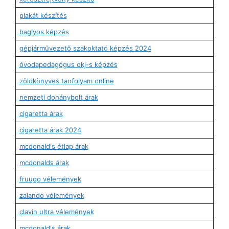
plakát készítés
baglyos képzés
gépjárművezető szakoktató képzés 2024
óvodapedagógus okj-s képzés
zöldkönyves tanfolyam online
nemzeti dohánybolt árak
cigaretta árak
cigaretta árak 2024
mcdonald's étlap árak
mcdonalds árak
fruugo vélemények
zalando vélemények
clavin ultra vélemények
mcdonald's árak