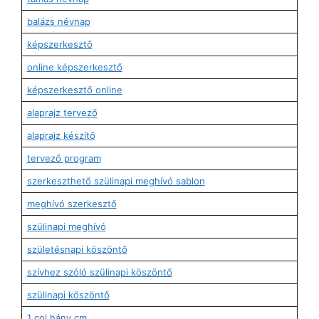
balázs névnap
képszerkesztő
online képszerkesztő
képszerkesztő online
alaprajz tervező
alaprajz készítő
tervező program
szerkeszthető szülinapi meghívó sablon
meghívó szerkesztő
szülinapi meghívó
születésnapi köszöntő
szívhez szóló szülinapi köszöntő
szülinapi köszöntő
1 col hány cm