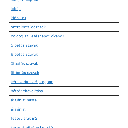
léböjt
idézetek
szerelmes idézetek
boldog születésnapot kívánok
5 betűs szavak
6 betűs szavak
ötbetűs szavak
öt betűs szavak
képszerkesztő program
háttér eltávolítása
árajánlat minta
árajánlat
festés árak m2
keresztrejtvény készítő