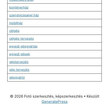
konténerház
szendvicspanel ház
mobilház
célgép
célgép tervezés
egyedi gépgyártás
egyedi gépek
géptervezés
gép tervezés
gépgyártó
© 2026 Fotó szerkesztés, képszerkesztés
• Készült
GeneratePress