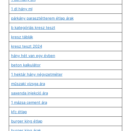
1 dl hány ml
párkány parasztétterem étlap árak
b kategóriás kresz teszt
kresz táblák
kresz teszt 2024
hány hét van egy évben
beton kalkulátor
1 hektár hány négyzetméter
műszaki vizsga ára
saxenda injekció ára
1 mázsa cement ára
kfc étlap
burger king étlap
burger king árak