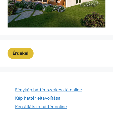
Érdekel
Fénykép háttér szerkesztő online
Kép háttér eltávolítása
Kép átlátszó háttér online