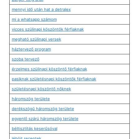
mennyi idő után hat a detralex
mi a whatsapp számom
vicces szülinapi köszöntők férfiaknak
megható szülinapi versek
háztervező program
szoba tervező
érzelmes szülinapi köszöntő férfiaknak
pasiknak születésnapi köszöntők férfiaknak
születésnapi köszöntő nőknek
háromszög területe
derékszögű háromszög területe
egyenlő szárú háromszög területe
béltisztítás keserűsóval
léböjt receptek