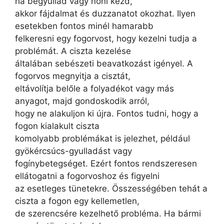
ha begyullad vagy nőni kezd,
akkor fájdalmat és duzzanatot okozhat. Ilyen
esetekben fontos minél hamarabb
felkeresni egy fogorvost, hogy kezelni tudja a
problémát. A ciszta kezelése
általában sebészeti beavatkozást igényel. A
fogorvos megnyitja a cisztát,
eltávolítja belőle a folyadékot vagy más
anyagot, majd gondoskodik arról,
hogy ne alakuljon ki újra. Fontos tudni, hogy a
fogon kialakult ciszta
komolyabb problémákat is jelezhet, például
gyökércsúcs-gyulladást vagy
fogínybetegséget. Ezért fontos rendszeresen
ellátogatni a fogorvoshoz és figyelni
az esetleges tünetekre. Összességében tehát a
ciszta a fogon egy kellemetlen,
de szerencsére kezelhető probléma. Ha bármi