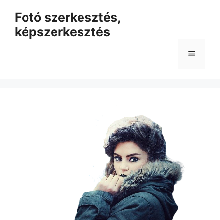
Kilépés
Fotó szerkesztés,
a
képszerkesztés
tartalomba
Menü