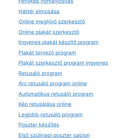
Fénykép homályosítás
Háttér elmosása
Online meghívó szerkesztő
Online plakát szerkesztő
Ingyenes plakát készítő program
Plakát tervező program
Plakát szerkesztő program ingyenes
Retusáló program
Arc retusáló program online
Automatikus retusáló program
Kép retusálása online
Legjobb retusáló program
Poszter készítés
Első szülinapi poszter sablon