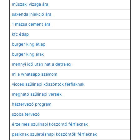
műszaki vizsga ára
saxenda injekció ára
1 mázsa cement ára
kfc étlap
burger king étlap
burger king árak
mennyi idő után hat a detralex
mi a whatsapp számom
vicces szülinapi köszöntők férfiaknak
megható szülinapi versek
háztervező program
szoba tervező
érzelmes szülinapi köszöntő férfiaknak
pasiknak születésnapi köszöntők férfiaknak