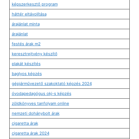
képszerkesztő program
háttér eltávolítása
árajánlat minta
árajánlat
festés árak m2
keresztrejtvény készítő
plakát készítés
baglyos képzés
gépjárművezető szakoktató képzés 2024
óvodapedagógus okj-s képzés
zöldkönyves tanfolyam online
nemzeti dohánybolt árak
cigaretta árak
cigaretta árak 2024