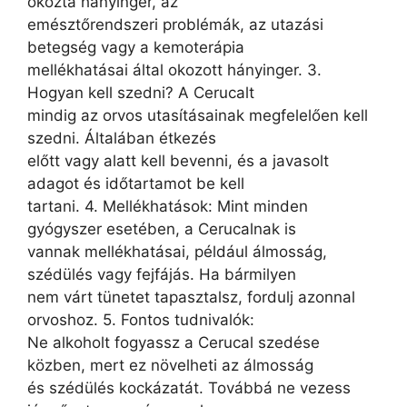
okozta hányinger, az
emésztőrendszeri problémák, az utazási
betegség vagy a kemoterápia
mellékhatásai által okozott hányinger. 3.
Hogyan kell szedni? A Cerucalt
mindig az orvos utasításainak megfelelően kell
szedni. Általában étkezés
előtt vagy alatt kell bevenni, és a javasolt
adagot és időtartamot be kell
tartani. 4. Mellékhatások: Mint minden
gyógyszer esetében, a Cerucalnak is
vannak mellékhatásai, például álmosság,
szédülés vagy fejfájás. Ha bármilyen
nem várt tünetet tapasztalsz, fordulj azonnal
orvoshoz. 5. Fontos tudnivalók:
Ne alkoholt fogyassz a Cerucal szedése
közben, mert ez növelheti az álmosság
és szédülés kockázatát. Továbbá ne vezess