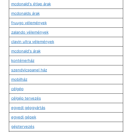
mcdonald's étlap árak
mcdonalds árak
fruugo vélemények
zalando vélemények
clavin ultra vélemények
mcdonald's árak
konténerház
szendvicspanel ház
mobilház
célgép
célgép tervezés
egyedi gépgyártás
egyedi gépek
géptervezés