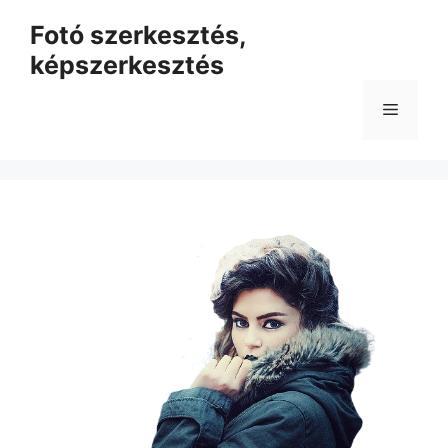
Kilépés
Fotó szerkesztés,
a
képszerkesztés
tartalomba
Menü