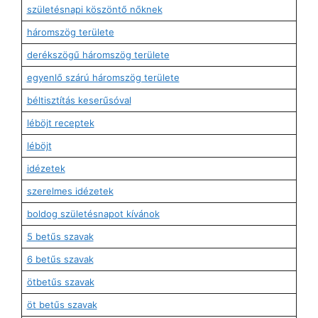
születésnapi köszöntő nőknek
háromszög területe
derékszögű háromszög területe
egyenlő szárú háromszög területe
béltisztítás keserűsóval
léböjt receptek
léböjt
idézetek
szerelmes idézetek
boldog születésnapot kívánok
5 betűs szavak
6 betűs szavak
ötbetűs szavak
öt betűs szavak