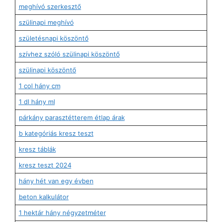
meghívó szerkesztő
szülinapi meghívó
születésnapi köszöntő
szívhez szóló szülinapi köszöntő
szülinapi köszöntő
1 col hány cm
1 dl hány ml
párkány parasztétterem étlap árak
b kategóriás kresz teszt
kresz táblák
kresz teszt 2024
hány hét van egy évben
beton kalkulátor
1 hektár hány négyzetméter