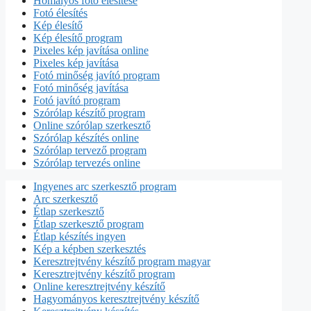
Homályos fotó élesítése
Fotó élesítés
Kép élesítő
Kép élesítő program
Pixeles kép javítása online
Pixeles kép javítása
Fotó minőség javító program
Fotó minőség javítása
Fotó javító program
Szórólap készítő program
Online szórólap szerkesztő
Szórólap készítés online
Szórólap tervező program
Szórólap tervezés online
Ingyenes arc szerkesztő program
Arc szerkesztő
Étlap szerkesztő
Étlap szerkesztő program
Étlap készítés ingyen
Kép a képben szerkesztés
Keresztrejtvény készítő program magyar
Keresztrejtvény készítő program
Online keresztrejtvény készítő
Hagyományos keresztrejtvény készítő