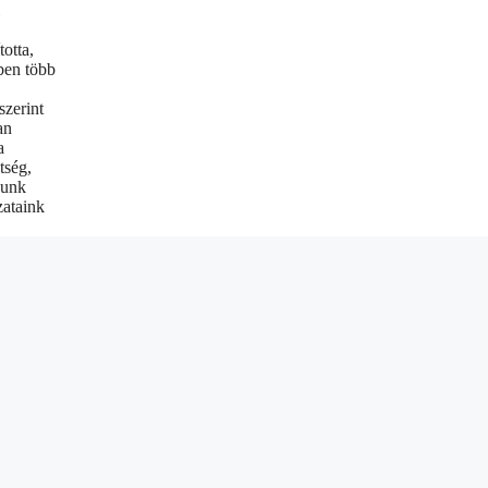
otta,
ben több
szerint
an
a
tség,
zunk
zataink