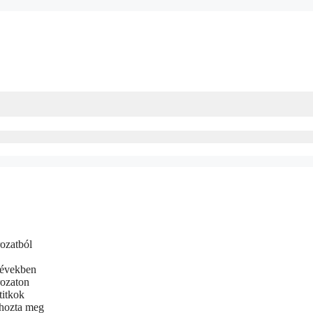
rozatból
s években
rozaton
titkok
 hozta meg