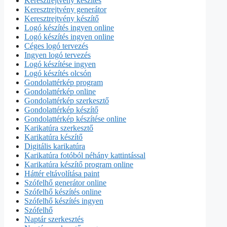
Keresztrejtvény készítés
Keresztrejtvény generátor
Keresztrejtvény készítő
Logó készítés ingyen online
Logó készítés ingyen online
Céges logó tervezés
Ingyen logó tervezés
Logó készítése ingyen
Logó készítés olcsón
Gondolattérkép program
Gondolattérkép online
Gondolattérkép szerkesztő
Gondolattérkép készítő
Gondolattérkép készítése online
Karikatúra szerkesztő
Karikatúra készítő
Digitális karikatúra
Karikatúra fotóból néhány kattintással
Karikatúra készítő program online
Háttér eltávolítása paint
Szófelhő generátor online
Szófelhő készítés online
Szófelhő készítés ingyen
Szófelhő
Naptár szerkesztés