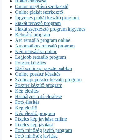
Háttér elmosása
Online meghívó szerkesztő
Online plakát szerkesztő
Ingyenes plakát készítő program
Plakát tervező program
Plakát szerkesztő program ingyenes
Retusáló program
Arc retusáló program online
Automatikus retusáló program
Kép retusálása online
Legjobb retusáló program
Poszter készítés
Első szülinapi poszter sablon
Online poszter készítés
Szülinapi poszter készítő program
Poszter készítő program
Kép élesítés
Homályos fotó élesítése
Fotó élesítés
Kép élesítő
Kép élesítő program
Pixeles kép javítása online
Pixeles kép javítása
Fotó minőség javító program
Fotó minőség javítása