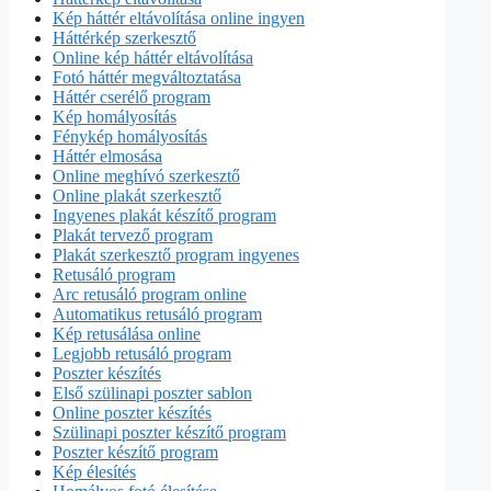
Kép háttér eltávolítása online ingyen
Háttérkép szerkesztő
Online kép háttér eltávolítása
Fotó háttér megváltoztatása
Háttér cserélő program
Kép homályosítás
Fénykép homályosítás
Háttér elmosása
Online meghívó szerkesztő
Online plakát szerkesztő
Ingyenes plakát készítő program
Plakát tervező program
Plakát szerkesztő program ingyenes
Retusáló program
Arc retusáló program online
Automatikus retusáló program
Kép retusálása online
Legjobb retusáló program
Poszter készítés
Első szülinapi poszter sablon
Online poszter készítés
Szülinapi poszter készítő program
Poszter készítő program
Kép élesítés