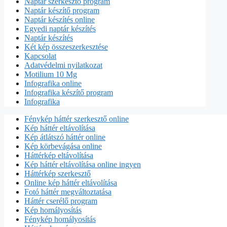
Naptár szerkesztő program
Naptár készítő program
Naptár készítés online
Egyedi naptár készítés
Naptár készítés
Két kép összeszerkesztése
Kapcsolat
Adatvédelmi nyilatkozat
Motilium 10 Mg
Infografika online
Infografika készítő program
Infografika
Fénykép háttér szerkesztő online
Kép háttér eltávolítása
Kép átlátszó háttér online
Kép körbevágása online
Háttérkép eltávolítása
Kép háttér eltávolítása online ingyen
Háttérkép szerkesztő
Online kép háttér eltávolítása
Fotó háttér megváltoztatása
Háttér cserélő program
Kép homályosítás
Fénykép homályosítás