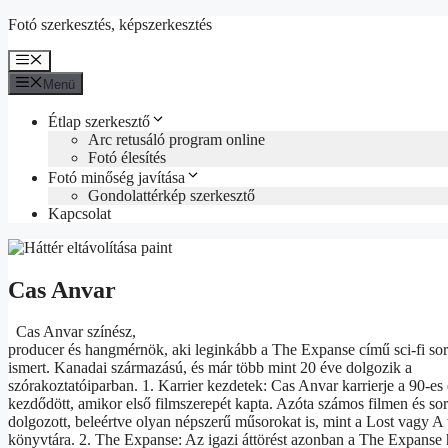
Kilépés
Fotó szerkesztés, képszerkesztés
a
tartalomba
Menü
Menü
Étlap szerkesztő
Arc retusáló program online
Fotó élesítés
Fotó minőség javítása
Gondolattérkép szerkesztő
Kapcsolat
Cas Anvar
Cas Anvar színész,
producer és hangmérnök, aki leginkább a The Expanse című sci-fi so
ismert. Kanadai származású, és már több mint 20 éve dolgozik a
szórakoztatóiparban. 1. Karrier kezdetek: Cas Anvar karrierje a 90-e
kezdődött, amikor első filmszerepét kapta. Azóta számos filmen és so
dolgozott, beleértve olyan népszerű műsorokat is, mint a Lost vagy A 
könyvtára. 2. The Expanse: Az igazi áttörést azonban a The Expanse