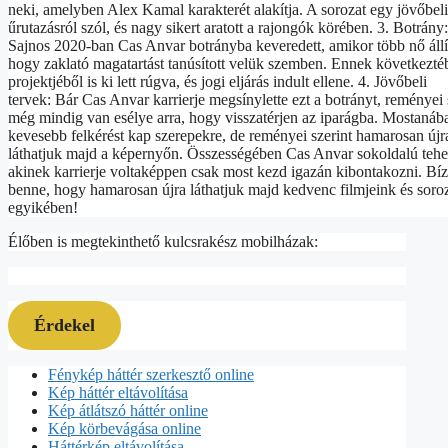
neki, amelyben Alex Kamal karakterét alakítja. A sorozat egy jövőbeli
űrutazásról szól, és nagy sikert aratott a rajongók körében. 3. Botrány:
Sajnos 2020-ban Cas Anvar botrányba keveredett, amikor több nő állít
hogy zaklató magatartást tanúsított velük szemben. Ennek következté
projektjéből is ki lett rúgva, és jogi eljárás indult ellene. 4. Jövőbeli
tervek: Bár Cas Anvar karrierje megsínylette ezt a botrányt, reményei 
még mindig van esélye arra, hogy visszatérjen az iparágba. Mostanáb
kevesebb felkérést kap szerepekre, de reményei szerint hamarosan újr
láthatjuk majd a képernyőn. Összességében Cas Anvar sokoldalú tehe
akinek karrierje voltaképpen csak most kezd igazán kibontakozni. Bí
benne, hogy hamarosan újra láthatjuk majd kedvenc filmjeink és soro
egyikében!
Élőben is megtekinthető kulcsrakész mobilházak:
Érdekel
Fénykép háttér szerkesztő online
Kép háttér eltávolítása
Kép átlátszó háttér online
Kép körbevágása online
Háttérkép eltávolítása