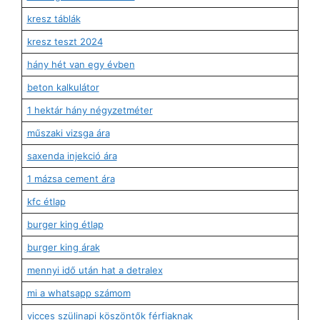
kresz táblák
kresz teszt 2024
hány hét van egy évben
beton kalkulátor
1 hektár hány négyzetméter
műszaki vizsga ára
saxenda injekció ára
1 mázsa cement ára
kfc étlap
burger king étlap
burger king árak
mennyi idő után hat a detralex
mi a whatsapp számom
vicces szülinapi köszöntők férfiaknak