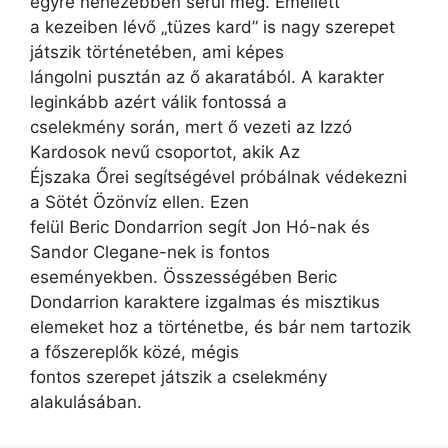
egyre nehezebben sérül meg. Emellett
a kezeiben lévő „tüzes kard” is nagy szerepet
játszik történetében, ami képes
lángolni pusztán az ő akaratából. A karakter
leginkább azért válik fontossá a
cselekmény során, mert ő vezeti az Izzó
Kardosok nevű csoportot, akik Az
Éjszaka Őrei segítségével próbálnak védekezni
a Sötét Özönvíz ellen. Ezen
felül Beric Dondarrion segít Jon Hó-nak és
Sandor Clegane-nek is fontos
eseményekben. Összességében Beric
Dondarrion karaktere izgalmas és misztikus
elemeket hoz a történetbe, és bár nem tartozik
a főszereplők közé, mégis
fontos szerepet játszik a cselekmény
alakulásában.