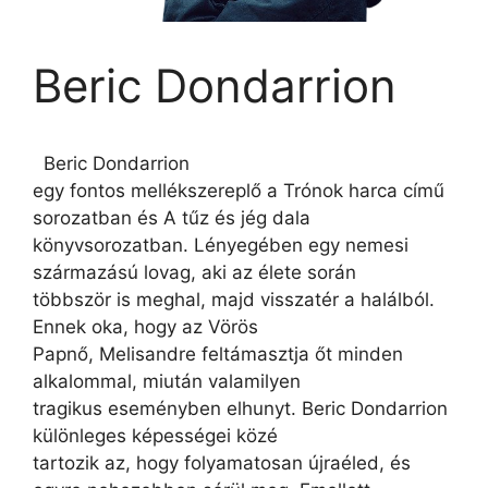
Beric Dondarrion
Beric Dondarrion
egy fontos mellékszereplő a Trónok harca című
sorozatban és A tűz és jég dala
könyvsorozatban. Lényegében egy nemesi
származású lovag, aki az élete során
többször is meghal, majd visszatér a halálból.
Ennek oka, hogy az Vörös
Papnő, Melisandre feltámasztja őt minden
alkalommal, miután valamilyen
tragikus eseményben elhunyt. Beric Dondarrion
különleges képességei közé
tartozik az, hogy folyamatosan újraéled, és