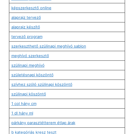
képszerkesztő online
alaprajz tervező
alaprajz készítő
tervező program
szerkeszthető szülinapi meghívó sablon
meghívó szerkesztő
szülinapi meghívó
születésnapi köszöntő
szívhez szóló szülinapi köszöntő
szülinapi köszöntő
1 col hány cm
1 dl hány ml
párkány parasztétterem étlap árak
b kategóriás kresz teszt