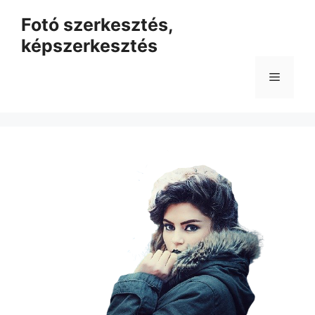
Kilépés
Fotó szerkesztés,
a
képszerkesztés
tartalomba
Menü