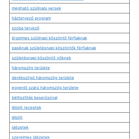
megható szülinapi versek
háztervező program
szoba tervező
érzelmes szülinapi köszöntő férfiaknak
pasiknak születésnapi köszöntők férfiaknak
születésnapi köszöntő nőknek
háromszög területe
derékszögű háromszög területe
egyenlő szárú háromszög területe
béltisztítás keserűsóval
léböjt receptek
léböjt
idézetek
szerelmes idézetek