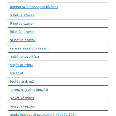
boldog születésnapot kívánok
5 betűs szavak
6 betűs szavak
ötbetűs szavak
öt betűs szavak
képszerkesztő program
háttér eltávolítása
árajánlat minta
árajánlat
festés árak m2
keresztrejtvény készítő
plakát készítés
baglyos képzés
gépjárművezető szakoktató képzés 2024