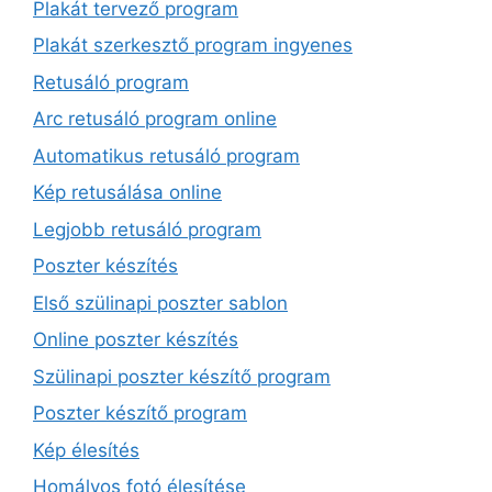
Plakát tervező program
Plakát szerkesztő program ingyenes
Retusáló program
Arc retusáló program online
Automatikus retusáló program
Kép retusálása online
Legjobb retusáló program
Poszter készítés
Első szülinapi poszter sablon
Online poszter készítés
Szülinapi poszter készítő program
Poszter készítő program
Kép élesítés
Homályos fotó élesítése