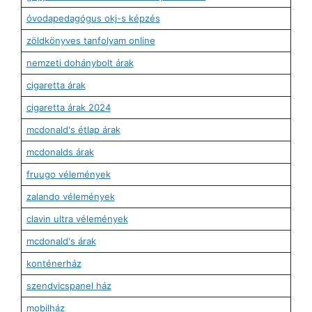
óvodapedagógus okj-s képzés
zöldkönyves tanfolyam online
nemzeti dohánybolt árak
cigaretta árak
cigaretta árak 2024
mcdonald's étlap árak
mcdonalds árak
fruugo vélemények
zalando vélemények
clavin ultra vélemények
mcdonald's árak
konténerház
szendvicspanel ház
mobilház