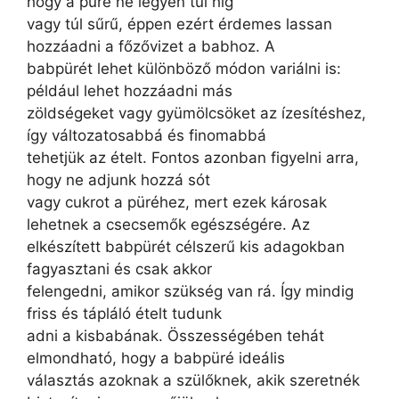
hogy a püré ne legyen túl híg
vagy túl sűrű, éppen ezért érdemes lassan
hozzáadni a főzővizet a babhoz. A
babpürét lehet különböző módon variálni is:
például lehet hozzáadni más
zöldségeket vagy gyümölcsöket az ízesítéshez,
így változatosabbá és finomabbá
tehetjük az ételt. Fontos azonban figyelni arra,
hogy ne adjunk hozzá sót
vagy cukrot a püréhez, mert ezek károsak
lehetnek a csecsemők egészségére. Az
elkészített babpürét célszerű kis adagokban
fagyasztani és csak akkor
felengedni, amikor szükség van rá. Így mindig
friss és tápláló ételt tudunk
adni a kisbabának. Összességében tehát
elmondható, hogy a babpüré ideális
választás azoknak a szülőknek, akik szeretnék