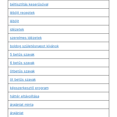
béltisztítás keserűsóval
léböjt receptek
léböjt
idézetek
szerelmes idézetek
boldog születésnapot kívánok
5 betűs szavak
6 betűs szavak
ötbetűs szavak
öt betűs szavak
képszerkesztő program
háttér eltávolítása
árajánlat minta
árajánlat