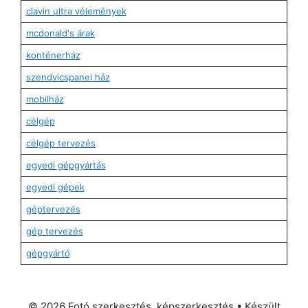
clavin ultra vélemények
mcdonald's árak
konténerház
szendvicspanel ház
mobilház
célgép
célgép tervezés
egyedi gépgyártás
egyedi gépek
géptervezés
gép tervezés
gépgyártó
© 2026 Fotó szerkesztés, képszerkesztés
• Készült