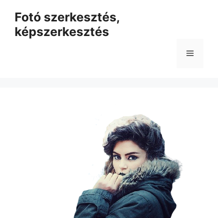
Kilépés
Fotó szerkesztés,
a
képszerkesztés
tartalomba
Menü