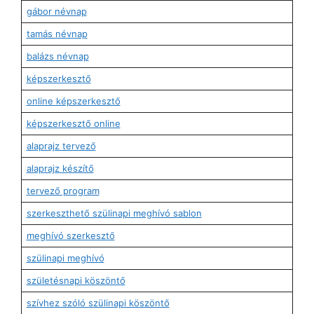
gábor névnap
tamás névnap
balázs névnap
képszerkesztő
online képszerkesztő
képszerkesztő online
alaprajz tervező
alaprajz készítő
tervező program
szerkeszthető szülinapi meghívó sablon
meghívó szerkesztő
szülinapi meghívó
születésnapi köszöntő
szívhez szóló szülinapi köszöntő