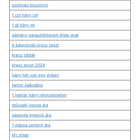
szülinapi köszöntő
1 col hány cm
1 dl hány ml
párkány parasztétterem étlap árak
b kategóriás kresz teszt
kresz táblák
kresz teszt 2024
hány hét van egy évben
beton kalkulátor
1 hektár hány négyzetméter
műszaki vizsga ára
saxenda injekció ára
1 mázsa cement ára
kfc étlap