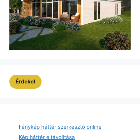
Érdekel
Fénykép háttér szerkesztő online
Kép háttér eltávolítása