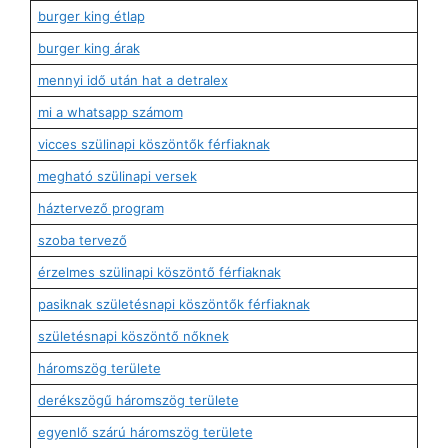
burger king étlap
burger king árak
mennyi idő után hat a detralex
mi a whatsapp számom
vicces szülinapi köszöntők férfiaknak
megható szülinapi versek
háztervező program
szoba tervező
érzelmes szülinapi köszöntő férfiaknak
pasiknak születésnapi köszöntők férfiaknak
születésnapi köszöntő nőknek
háromszög területe
derékszögű háromszög területe
egyenlő szárú háromszög területe