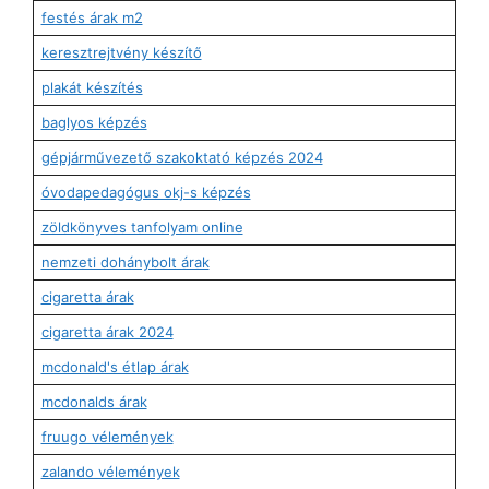
festés árak m2
keresztrejtvény készítő
plakát készítés
baglyos képzés
gépjárművezető szakoktató képzés 2024
óvodapedagógus okj-s képzés
zöldkönyves tanfolyam online
nemzeti dohánybolt árak
cigaretta árak
cigaretta árak 2024
mcdonald's étlap árak
mcdonalds árak
fruugo vélemények
zalando vélemények